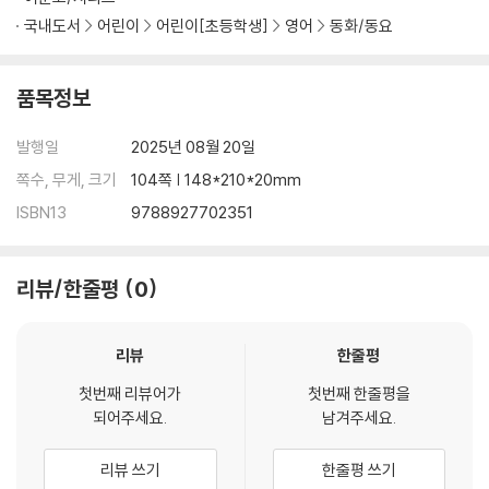
국내도서
어린이
어린이[초등학생]
영어
동화/동요
품목정보
발행일
2025년 08월 20일
쪽수, 무게, 크기
104쪽 | 148*210*20mm
ISBN13
9788927702351
리뷰/한줄평
0
리뷰
한줄평
첫번째 리뷰어가
첫번째 한줄평을
되어주세요.
남겨주세요.
리뷰 쓰기
한줄평 쓰기