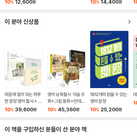
표현 낭독편
10
12,600
10
14,400
1
%
%
원
원
이 분야 신상품
마음에 힘이 되는 하루
영어 낭독필사: 이솝 우
1812개의 믿을 수 있는
데
한 문장 영어 필사 + 마
화+그림 동화+안데르
영어 문장
1
음이 단단해지는 하루
센 동화 세트
10
39,600
10
45,360
10
25,200
%
%
%
원
원
원
한 문장 일본어 필사 세
트
이 책을 구입하신 분들이 산 분야 책