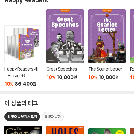
Happy Readers
Happy Readers 세
Great Speeches
The Scarlet Letter
R
트-Grade6
10
10,800
10
10,800
1
%
%
원
원
10
86,400
%
원
이 상품의 태그
#영어공부원서추천
#영어동화