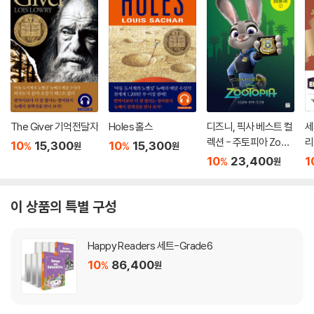
The Giver 기억전달자
Holes 홀스
디즈니, 픽사 베스트 컬
세
렉션 - 주토피아 Zoot
리
10
15,300
10
15,300
%
%
원
원
opia
10
23,400
1
%
원
이 상품의 특별 구성
Happy Readers 세트-Grade6
10
86,400
%
원