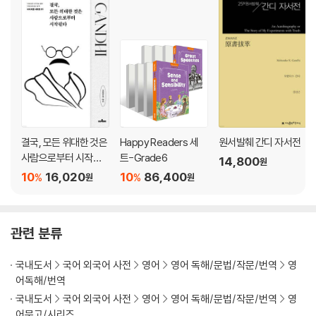
결국, 모든 위대한 것은
Happy Readers 세
원서발췌 간디 자서전
사람으로부터 시작된
트-Grade6
14,800
원
다
10
16,020
10
86,400
%
%
원
원
관련 분류
국내도서
국어 외국어 사전
영어
영어 독해/문법/작문/번역
영
어독해/번역
국내도서
국어 외국어 사전
영어
영어 독해/문법/작문/번역
영
어문고/시리즈