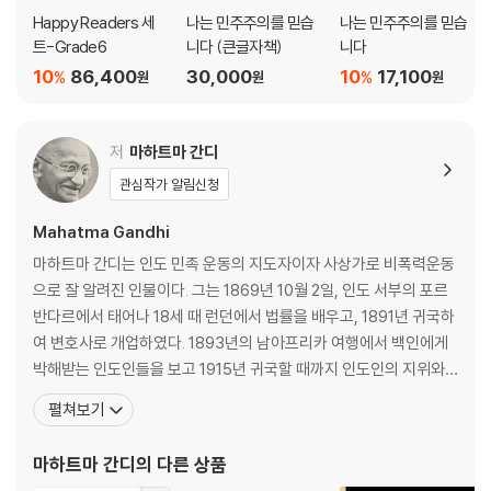
Happy Readers 세
나는 민주주의를 믿습
나는 민주주의를 믿습
트-Grade6
니다 (큰글자책)
니다
10
86,400
30,000
10
17,100
%
%
원
원
원
저
마하트마 간디
관심작가 알림신청
Mahatma Gandhi
마하트마 간디는 인도 민족 운동의 지도자이자 사상가로 비폭력운동
으로 잘 알려진 인물이다. 그는 1869년 10월 2일, 인도 서부의 포르
반다르에서 태어나 18세 때 런던에서 법률을 배우고, 1891년 귀국하
여 변호사로 개업하였다. 1893년의 남아프리카 여행에서 백인에게
박해받는 인도인들을 보고 1915년 귀국할 때까지 인도인의 지위와
인간적인 권리를 위해 투쟁을 시작했다. 이후 아힘사(불살생), 무소
펼쳐보기
유, 무집착을 중심으로 하는 사상적 바탕 위에 사티아그라하(진리의
주장) 운동, 아슈람 공동체 운동 등을 전개하였고, 영국에 대한 비협
마하트마 간디
의 다른 상품
력 운동의 일환으로 납세 거부 · 취업 거부 ·