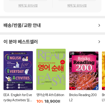
혜택 및 유의사항
혜택 및 유의사항
배송/반품/교환 안내
이 분야 베스트셀러
EEA : English for Eve
영어순해 4th Edition
Bricks Reading 200
B
ryday Activities 일상
L2
L1
10
18,900
%
원