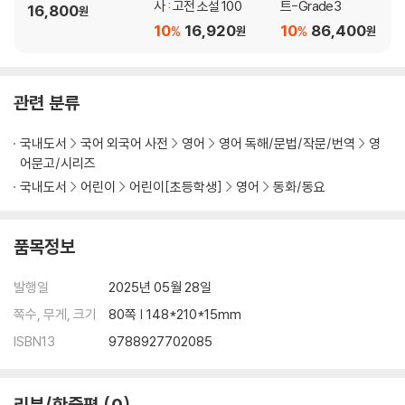
사 : 고전 소설 100
트-Grade3
16,800
원
10
16,920
10
86,400
%
%
원
원
관련 분류
국내도서
국어 외국어 사전
영어
영어 독해/문법/작문/번역
영
어문고/시리즈
국내도서
어린이
어린이[초등학생]
영어
동화/동요
품목정보
발행일
2025년 05월 28일
쪽수, 무게, 크기
80쪽 | 148*210*15mm
ISBN13
9788927702085
리뷰/한줄평
0