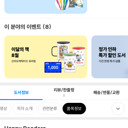
이 분야의 이벤트
8
리뷰/한줄평
도서정보
배송/반품/교환
0
동영상
저자 소개
관련분류
품목정보