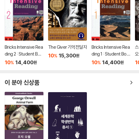
Bricks Intensive Rea
The Giver 기억전달자
Bricks Intensive Rea
스
ding 2 : Student Boo
ding 1 : Student Boo
오
10
15,300
%
원
k
k
소
10
14,400
10
14,400
1
%
%
원
원
이 분야 신상품