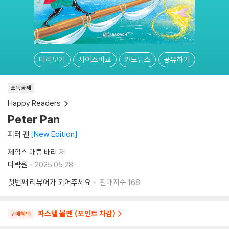
미리보기
사이즈비교
카드뉴스
공유하기
소득공제
Happy Readers
Peter Pan
피터 팬
New Edition
제임스 매튜 배리
저
다락원
2025.05.28.
첫번째 리뷰어가 되어주세요
판매지수
168
파스텔 볼펜 (포인트 차감)
구매혜택