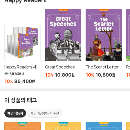
Happy Readers
Happy Readers 세
Great Speeches
The Scarlet Letter
R
트-Grade6
10
10,800
10
10,800
1
%
%
원
원
10
86,400
%
원
이 상품의 태그
#영어동화
#영어공부원서추천