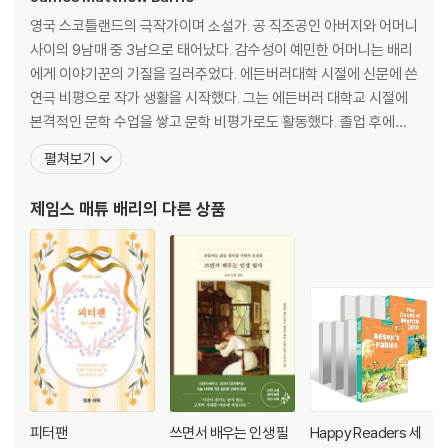
영국 스코틀랜드의 극작가이며 소설가. 공 직조공인 아버지와 어머니
사이의 9남매 중 3남으로 태어났다. 감수성이 예민한 어머니는 배리
에게 이야기꾼의 기질을 길러주었다. 에든버러대학 시절에 신문에 쓴
연극 비평으로 작가 생활을 시작했다. 그는 에든버러 대학교 시절에
본격적인 문학 수업을 쌓고 문학 비평가로도 활동했다. 졸업 후에는
노팅엄의 「저널」 지에서 기자로 있었으며, 2년 후인 1885년에는 런
펼쳐보기
던으로 건너가 자유기고가로 생활했다. 1883년부터 1890년까지 노
팅엄과 런던에서 신문기자 생활을 하면서 스코틀랜드의 자연과 생활
제임스 매튜 배리
의 다른 상품
에 대한 글들을 써서 성공을 거두었다. 이때 쓴
피터팬
쓰면서 배우는 인생 필
Happy Readers 세