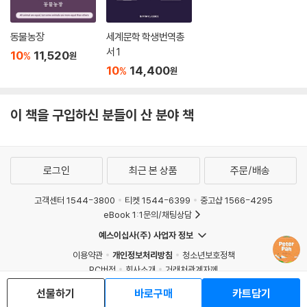
동물농장
세계문학 학생번역총
서 1
10
11,520
%
원
10
14,400
%
원
이 책을 구입하신 분들이 산 분야 책
로그인
최근 본 상품
주문/배송
고객센터 1544-3800
티켓 1544-6399
중고샵 1566-4295
eBook 1:1문의/채팅상담
예스이십사(주) 사업자 정보
이용약관
개인정보처리방침
청소년보호정책
PC버전
회사소개
거래처관계자께
도서홍보
광고
선물하기
바로구매
카트담기
Copyright © YES24 Corp. All Rights Reserved.