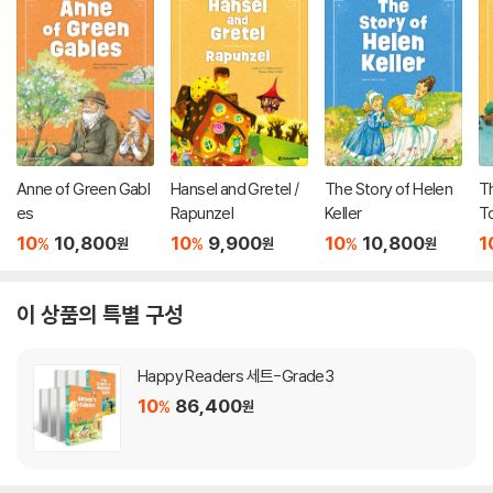
Anne of Green Gabl
Hansel and Gretel /
The Story of Helen
T
es
Rapunzel
Keller
T
10
10,800
10
9,900
10
10,800
1
%
%
%
원
원
원
이 상품의 특별 구성
Happy Readers 세트-Grade3
10
86,400
%
원