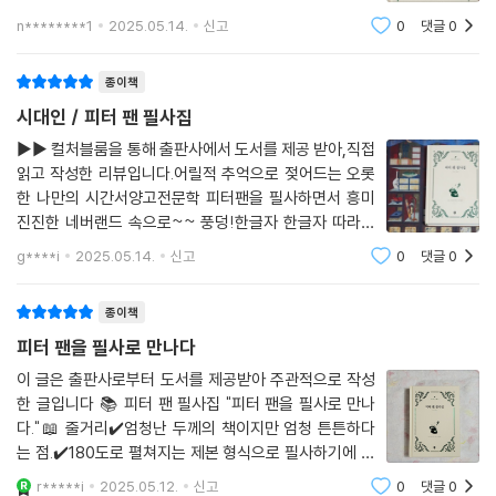
었고 지식과 지혜를 함양시킬 수 있는 존재였다.그러한 책
n********1
2025.05.14.
신고
0
댓글
0
을 더 많이 만드는 일은 책을 손으로 직접 베껴 쓰는 일로
의 필사(筆寫)에 의해 이어져 오고 있었다.
종이책
시대인 / 피터 팬 필사집
▶▶ 컬처블룸을 통해 출판사에서 도서를 제공 받아,직접
읽고 작성한 리뷰입니다. 어릴적 추억으로 젖어드는 오롯
한 나만의 시간서양고전문학 피터팬을 필사하면서 흥미
진진한 네버랜드 속으로~~ 풍덩!한글자 한글자 따라서
필사하다보면단순하게 읽기만 했던 것과 달리글자들이
g****i
2025.05.14.
신고
0
댓글
0
머릿속으로 하나하나 상상의 그림을 그려주는데요아이들
의 이야기로만 치부했던 피터팬고전의 감동을 고스
종이책
피터 팬을 필사로 만나다
이 글은 출판사로부터 도서를 제공받아 주관적으로 작성
한 글입니다 📚 피터 팬 필사집 "피터 팬을 필사로 만나
다."📖 줄거리✔️엄청난 두께의 책이지만 엄청 튼튼하다
는 점.✔️180도로 펼쳐지는 제본 형식으로 필사하기에 정
말 편리하고 내가 쓸 글씨가 비치지 않는 고급스러운 종이
r*****i
2025.05.12.
신고
0
댓글
0