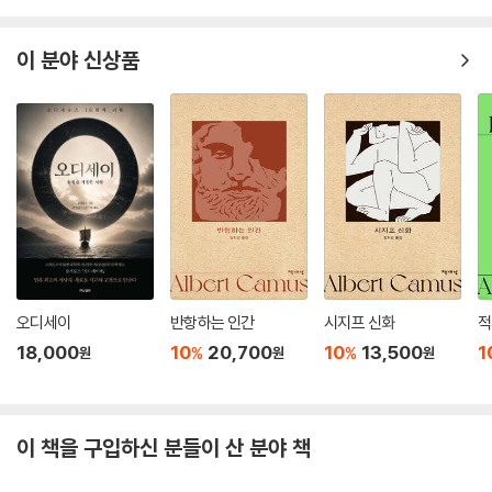
이 분야 신상품
오디세이
반항하는 인간
시지프 신화
적
18,000
10
20,700
10
13,500
1
%
%
원
원
원
이 책을 구입하신 분들이 산 분야 책