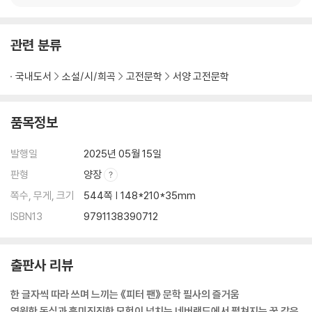
관련 분류
국내도서
소설/시/희곡
고전문학
서양 고전문학
품목정보
발행일
2025년 05월 15일
판형
양장
쪽수, 무게, 크기
544쪽 | 148*210*35mm
ISBN13
9791138390712
출판사 리뷰
한 글자씩 따라 쓰며 느끼는 《피터 팬》 문학 필사의 즐거움
영원한 동심과 흥미진진한 모험이 넘치는 네버랜드에서 펼쳐지는 꿈 같은