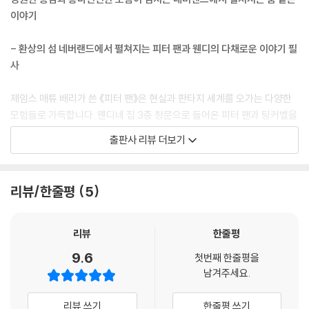
이야기
- 환상의 섬 네버랜드에서 펼쳐지는 피터 팬과 웬디의 다채로운 이야기 필
사
제임스 매튜 배리가 쓴 《피터 팬》은 현실과 판타지 세계를 오가는 다양한
모험들로 가득합니다. 웬디네 집 3층 창문으로 들어온 피터 팬과 팅커벨을
처음 마주한 순간부터 환상의 섬 네버랜드로 떠나 해적 후크 선장과 대적
출판사 리뷰 더보기
하여 각종 모험을 하고 돌아온 이야기까지, 때론 흥미롭고 때론 스릴 넘치
는 피터 팬과 웬디의 모험담이 쉴 새 없이 벌어진답니다. 네버랜드에서 펼
쳐지는 피터 팬과 웬디, 존, 마이클, 잃어버린 소년들의 흥미롭고 환상적인
리뷰/한줄평
5
모험 이야기를 읽다 보면 소소한 일상을 환기해 줄 동심 어린 특별한 순간
을 만날 수 있습니다. 피터 팬과 웬디의 다채로운 이야기를 따라 한 글자씩
필사하면서 그런 순간의 즐거움을 느껴보세요.
리뷰
한줄평
9.6
첫번째 한줄평을
- 필사하기에 편하고 튼튼한 양장본과 《피터 팬》에 어울리는 9가지 필사
남겨주세요.
노트 디자인
리뷰 쓰기
한줄평 쓰기