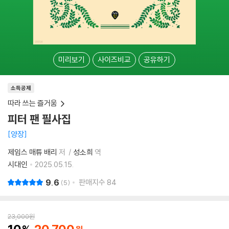
미리보기
사이즈비교
공유하기
소득공제
따라 쓰는 즐거움
피터 팬 필사집
양장
제임스 매튜 배리
저
성소희
역
시대인
2025.05.15.
9.6
판매지수
84
5
23,000
원