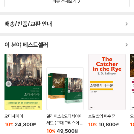
리뷰 전체보기
배송/반품/교환 안내
이 분야 베스트셀러
오디세이아
일리아스&오디세이아
호밀밭의 파수꾼
오
세트 (고대 그리스어 완
10
24,300
10
10,800
1
%
%
원
원
역본)
10
49,500
%
원