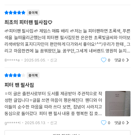
를 가지고 있다.📝필사✔️ 필사 내용을 들여다보면...세상
모든 어린이는 어른으로 자란다. 단
종이책
최초의 피터팬 필사집♡
🌱피터팬 필사집🌱 제임스 매튜 배리 🌱저는 늘 피터팬하면 초록색, 푸른
색을 늘떠올리곤했는데 피터팬 필사집또한 은은한 초록빛글씨와 아이보
리색바탕의 표지디자인이 편안하게 다가와서 좋아요!^^)우리가 한때 , 그
리고 마음한켠에 늘 꿈꿔왔던,늘..꿈꾸던,그세계 네버랜드.영원히 늙지않
는 피터팬과 웬디의모험을 필사하며이야기에 더욱 빠져들수 있다는 점에
8*****e
2025.05.05.
신고
0
댓글
0
서큰만족감이 들어
종이책
피터 팬 필사집
=이 글은 출판사로부터 도서를 제공받아 주관적으로 작
성한 글입니다=글을 쓰면 마음이 평온해진다. 웬디와 아
이들의 순수한 마음을 따라 쓰다 보면, 잡념이 사라지고
동심으로 돌아갔다. 피터 팬 필사 내용 중 행복한 집 호수
에서 해적과 맞붙은 사건은 흥미진진한 이야기였다. 후크
g******l
2025.05.13.
신고
0
댓글
0
선장의 악당들과 피터 팬을 비롯한 아이들의 용감한 싸움
이 손에 땀을 쥐게 했다. 팅커벨의 도움과 기