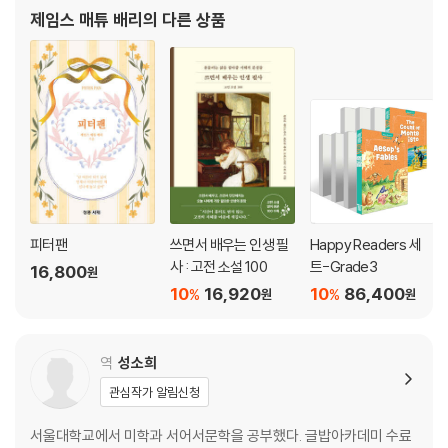
팅엄과 런던에서 신문기자 생활을 하면서 스코틀랜드의 자연과 생활
제임스 매튜 배리
의 다른 상품
에 대한 글들을 써서 성공을 거두었다. 이때 쓴
피터팬
쓰면서 배우는 인생 필
Happy Readers 세
사 : 고전 소설 100
트-Grade3
16,800
원
10
16,920
10
86,400
%
%
원
원
역
성소희
관심작가 알림신청
서울대학교에서 미학과 서어서문학을 공부했다. 글밥아카데미 수료