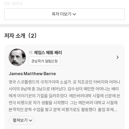
09. 네버새
10. 행복한 집
목차 더보기
11. 웬디의 이야기
12. 아이들이 붙잡히다
13. 요정을 믿나요?
저자 소개
2
14. 해적선
15. 후크가 죽든 내가 죽든 끝장을 내겠어
16. 집으로 돌아오다
저
제임스 매튜 배리
17. 웬디가 어른이 되었을 때
관심작가 알림신청
James Matthew Barrie
영국 스코틀랜드의 극작가이며 소설가. 공 직조공인 아버지와 어머니
사이의 9남매 중 3남으로 태어났다. 감수성이 예민한 어머니는 배리
에게 이야기꾼의 기질을 길러주었다. 에든버러대학 시절에 신문에 쓴
연극 비평으로 작가 생활을 시작했다. 그는 에든버러 대학교 시절에
본격적인 문학 수업을 쌓고 문학 비평가로도 활동했다. 졸업 후에는
노팅엄의 「저널」 지에서 기자로 있었으며, 2년 후인 1885년에는 런
펼쳐보기
던으로 건너가 자유기고가로 생활했다. 1883년부터 1890년까지 노