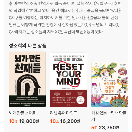
후 바른번역 소속 번역가로 활동 중이며, 철학 잡지 《뉴필로소퍼》 번
역 작업에 참여하고 있다. 옮긴 책으로는 《나는 슬픔을 물려받았다》,
《지구를 여행하는 히치하이커를 위한 안내서》, 《얼음과 불의 탄생:
인류는 어떻게 극악한 환경에서 살아남았는가》, 《두 명의 프리다》,
《사라져가는 장소들의 지도》 《알렉산더 맥퀸》 등이 있다.
성소희
의 다른 상품
뇌가 만든 천재들
리셋 유어 마인드
개성 있는 그림책 만들
기
10
19,800
10
16,200
%
%
원
원
5
23,750
%
원