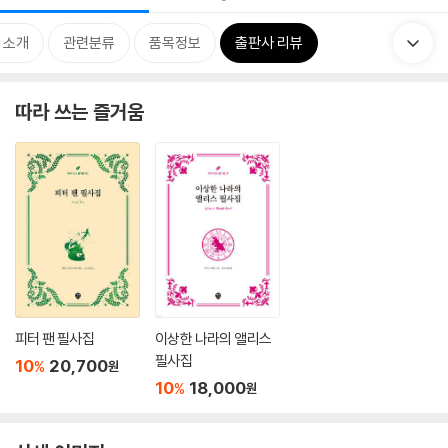
 소개
관련분류
품목정보
출판사 리뷰
따라 쓰는 즐거움
피터 팬 필사집
이상한 나라의 앨리스
필사집
10
20,700
%
원
10
18,000
%
원