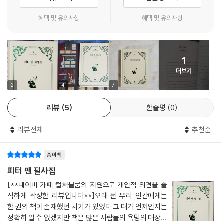
언제 어디서나 편하게 들고 다니며 필사할 수 있도록 튼튼하고 고급스러운
양장 제본으로 만들었습니다. 필사의 완성도를 높여주는 180도로 펼쳐지
혜택 및 유의사항
혜택 및 유의사항
는 제본과 필사하기에 좋은 종이, 휴대성이 좋은 크기로 만들어서 나만의
필사책을 소장하는 즐거움을 충분히 느껴볼 수 있습니다. 또한, 필사하는
부분을 《피터 팬》과 잘 어울리는 초록 계열 색상의 바탕에 9가지의 필사
1
노트 디자인으로 만들어서 필사하는 즐거움을 한 장씩 느낄 수 있도록 구
더보기
성했습니다. 환상적이고 흥미진진한 이야기로 가득한 한 권의 소설 《피터
팬》을 차분히 필사하는 순간은 하루 중 힐링하는 순간이 될 것입니다. 그
2
4
7
순간을 나에게, 혹은 좋아하는 사람에게 선물해 보세요.
리뷰
5
한줄평
0
리뷰전체
추천순
종이책
피터 팬 필사집
[**네이버 카페 컬처블룸의 지원으로 개인적 의견을 솔
직하게 작성한 리뷰입니다**]오래 전 우리 인간에게는
한 권의 책이 존재했던 시기가 있었다.그 때가 언제인지는
정확히 알 수 없겠지만 책은 많은 사람들의 욕망의 대상이