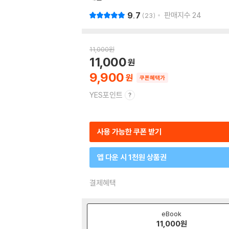
9.7
판매지수
24
23
11,000
원
11,000
9,900
쿠폰혜택가
YES포인트
사용 가능한 쿠폰 받기
앱 다운 시 1천원 상품권
결제혜택
eBook
11,000
원