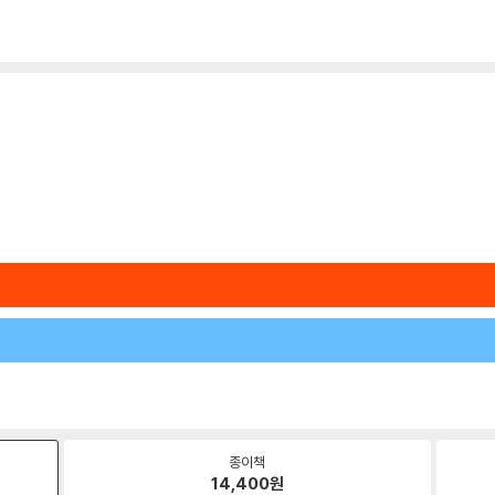
종이책
14,400
원