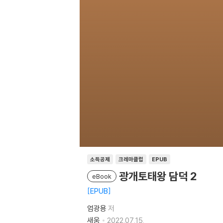
소득공제
크레마클럽
EPUB
광개토태왕 담덕 2
eBook
EPUB
엄광용
저
새움
2022.07.15.