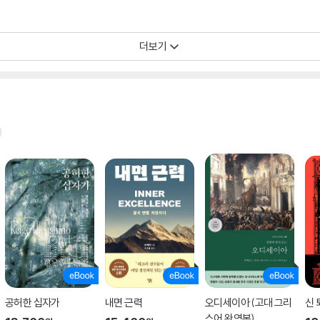
더보기
공허한 십자가
내면 근력
오디세이아 (고대 그리
신 
스어 완역본)