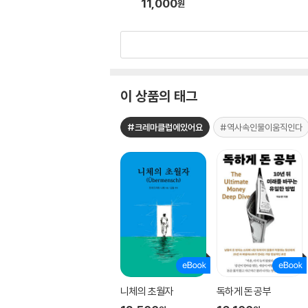
11,000
원
이 상품의 태그
#크레마클럽에있어요
#역사속인물이움직인다
니체의 초월자
독하게 돈 공부