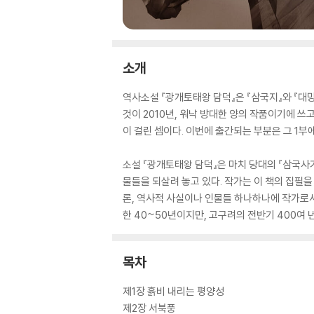
소개
역사소설 『광개토태왕 담덕』은 『삼국지』와 『대
것이 2010년, 워낙 방대한 양의 작품이기에 쓰
이 걸린 셈이다. 이번에 출간되는 부분은 그 1부
소설 『광개토태왕 담덕』은 마치 당대의 『삼국
물들을 되살려 놓고 있다. 작가는 이 책의 집필
론, 역사적 사실이나 인물들 하나하나에 작가로
한 40~50년이지만, 고구려의 전반기 400여
목차
제1장 흙비 내리는 평양성
제2장 서북풍