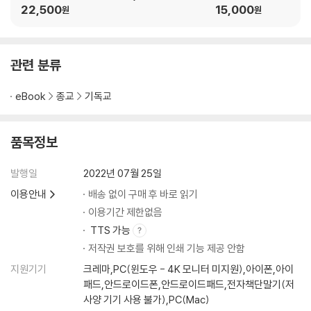
22,500
15,000
원
원
관련 분류
eBook
종교
기독교
품목정보
발행일
2022년 07월 25일
이용안내
배송 없이 구매 후 바로 읽기
이용기간 제한없음
TTS 가능
저작권 보호를 위해 인쇄 기능 제공 안함
지원기기
크레마,PC(윈도우 - 4K 모니터 미지원),아이폰,아이
패드,안드로이드폰,안드로이드패드,전자책단말기(저
사양 기기 사용 불가),PC(Mac)