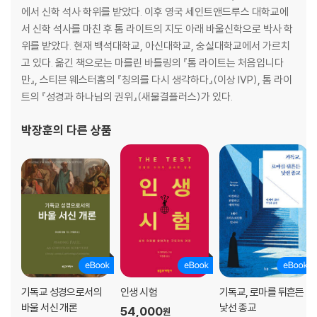
에서 신학 석사 학위를 받았다. 이후 영국 세인트앤드루스 대학교에
서 신학 석사를 마친 후 톰 라이트의 지도 아래 바울신학으로 박사 학
위를 받았다. 현재 백석대학교, 아신대학교, 숭실대학교에서 가르치
고 있다. 옮긴 책으로는 마를린 바틀링의 『톰 라이트는 처음입니다
만』, 스티븐 웨스터홈의 『칭의를 다시 생각하다』(이상 IVP), 톰 라이
트의 『성경과 하나님의 권위』(새물결플러스)가 있다.
박장훈
의 다른 상품
기독교 성경으로서의
인생 시험
기독교, 로마를 뒤흔든
바울 서신 개론
낯선 종교
54,000
원