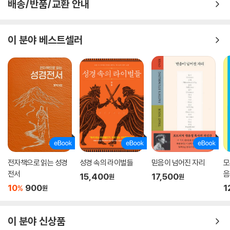
배송/반품/교환 안내
이 분야 베스트셀러
전자책으로 읽는 성경
성경 속의 라이벌들
믿음이 넘어진 자리
모
전서
음
15,400
17,500
원
원
10
900
1
%
원
이 분야 신상품