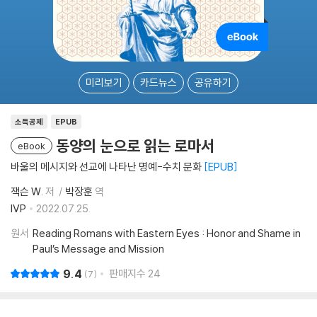
미리보기
카드뉴스
공유하기
소득공제
EPUB
동양의 눈으로 읽는 로마서
eBook
바울의 메시지와 선교에 나타난 명예-수치 문화
EPUB
잭슨 W.
저
박장훈
역
IVP
2022.07.25.
원서
Reading Romans with Eastern Eyes : Honor and Shame in
Paul’s Message and Mission
9.4
판매지수
24
7