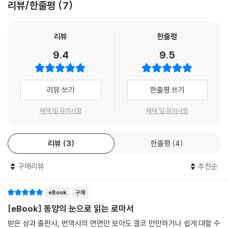
리뷰/한줄평
7
무 다르다. 우리는 성경을 읽고 이해하기 위해 서양의 논리적인 정통 신학
을 의지하지만, 사실 성경 시대 문화에서는 개인주의보다 집단적 정체성이
더 우선하고, 개개인의 유무죄보다 가족과 관계에서의 명예와 수치가 더
리뷰
한줄평
중요한 기준이었다. 현대 동아시아에서 만날 수 있는 고맥락 문화(High c
9.4
9.5
ontext culture)는 많은 점에서 고대 지중해 문화의 사회상을 보여 준다.
서양인으로서 동아시아에서 오랜 기간 사역하면서 동양의 눈을 갖추게 된
저자는, 다문화적 관점이 성경 해석과 적용을 더 폭넓고 풍성하게 한다고
리뷰 쓰기
한줄평 쓰기
주장한다. 이 책은 우리가 더 폭넓은 문화적 렌즈로 성경을 해석할 수 있는
실증적 사례를 제시한다.
혜택 및 유의사항
혜택 및 유의사항
‘로마서의 핵심 메시지는 이신칭의’로 충분한가?
리뷰
3
한줄평
4
로마서는 전통적으로 복음의 핵심이 담겨 있는 바울 신학의 정수이자 성경
구매리뷰
추천순
의 다이아몬드로 여겨지며, 이신칭의 교리와 성령의 인도를 받는 신자의
삶을 가르친다고 알려져 있다. 구원에 이르는 ‘로마서의 길’(The Roman
s Road)은 복음 전도를 위한 핵심 교리들을 전하는 일련의 로마서 구절들
eBook
구매
로, 교회에서 즐겨 암송된다. 그런데 서양 신학의 관점이 아니라 동양의 눈
[eBook] 동양의 눈으로 읽는 로마서
으로 로마서 본문을 읽으면, ‘이신칭의’로 요약되는 구원의 길 이면에 그간
받은 상과 출판사, 번역사의 면면만 보아도 결코 만만하거나 쉽게 대할 수