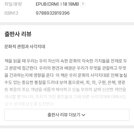
파일/용량
EPUB(DRM) | 18.18MB
ISBN13
9788932819396
출판사 리뷰
문화적 관점과 사각지대
책을 읽을 때 우리는 우리 자신이 속한 문화의 익숙한 가치들을 전제로 두
고 본문에 접근한다. 우리의 편견과 배경은 우리가 무엇을 관찰하고 무엇
을 간과하는지에 영향을 준다. 이 책은 우리 문화의 사각지대로 인해 놓칠
수도 있는 중요한 통찰을 드러내 보여 줌으로써, 죄, 의, 구원, 은혜, 영광
등 복음의 주요 개념을 새롭게 해석하고 오늘 우리의 삶에 신선한 제안을
제시할 뿐 아니라, 우리가 가진 렌즈들과 그에 따른 사각지대에 대해서도
깊이 생각해 보도록 도전한다.
출판사 리뷰 더보기
현대 동아시아 문화를 통해 바라보는 고대 지중해 사회
성경이 기록된 고대 지중해 사회는 우리가 살아가는 지금 한국 사회와 너