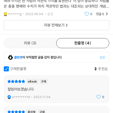
예와 수치는 한 사람의 객관적 가치를 표현한다. 이 점이 중요하다. 사람들
교회가 사회에서 비판과 의심의 대상이 된 오늘날, 이 책을 통해 교회는 명
은 종종 명예와 수치가 마치 객관적인 법과는 대조되는 상대적인 개념인
예와 수치에 대한 관점을 회복하고, 구원의 사유화를 벗어나 믿음 곧 그리
것처럼 오해한다. 문화들 사이에 명예와 수치에 대한 상반되는 관점이 존
l******g
2022.09.04.
신고
0
댓글
0
스도께 대한 충성을 공적으로 나타냄으로써 하나님을 명예롭게 하라는 부
재하는 것은 사실
르심에 응답할 수 있을 것이다.
리뷰 전체보기
대상 독자
- 로마서의 배경인 고대 지중해 세계의 문화적 관점을 더 가깝게 이해하고
리뷰
3
한줄평
4
자 하는 성경 연구자
- 명예-수치의 관점으로 성경 본문을 해석하는 데 관심 있는 그리스도인
- 동양의 전통적 가치들과 성경적 신앙의 조화를 고민하는 그리스도인
클린봇
이 부적절한 글을 감지 중입니다.
설정
- 신앙의 공공성에 대한 성경적 근거를 탐색하는 목회자, 신학자, 연구자
구매한줄평
추천순
- 동아시아인들에게 복음 메시지를 어떻게 제시할지 고민하는 선교사, 목
회자
eBook
구매
잘읽어보겠습니다.
s********d
2023.11.04.
0
종이책
구매