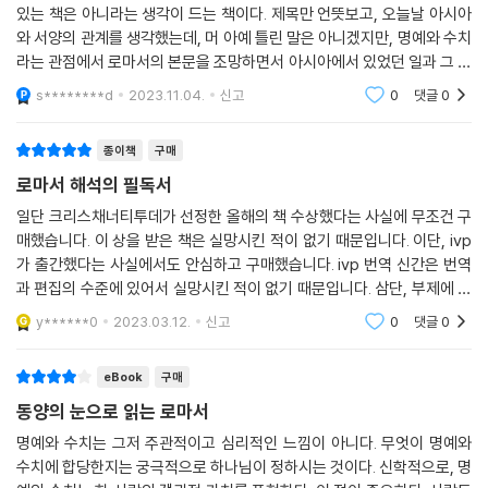
서양 해석자들이 종종 간과하거나 덜 강조했던 지점들이 새롭게 반짝이는
있는 책은 아니라는 생각이 드는 책이다. 제목만 언뜻보고, 오늘날 아시아
것을 발견할 수 있다. 하나님의 의와 영광은 무엇이고, 하나님 백성의 명예
와 서양의 관계를 생각했는데, 머 아예 틀린 말은 아니겠지만, 명예와 수치
는 무엇인가? 그리스도는 명예와 수치에 대한 세상의 기준을 어떻게 전복
라는 관점에서 로마서의 본문을 조망하면서 아시아에서 있었던 일과 그 기
시키며, 그리스도인은 어떻게 수치를 통해 영광을 바랄 수 있는가?
록을 서양의 입장에서 해석해온 관점들은 다시 원문의 의미로 돌아와 차근
s********d
2023.11.04.
신고
0
댓글
0
차근 해석해가
명예-수치의 관점은 로마서 해석과 적용을 어떻게 확장하는가?
종이책
구매
로마서 해석의 필독서
바울은 자신의 스페인 선교 여정에 로마 교회의 지원을 얻고자 하는 목적
으로 편지를 썼다. 그러나 고대 지중해 문화의 특성상 직접적 요청이 아니
일단 크리스채너티투데가 선정한 올해의 책 수상했다는 사실에 무조건 구
라 간접적 소통 방식으로 메시지를 구성하여 여러 목적을 이루고자 했다.
매했습니다. 이 상을 받은 책은 실망시킨 적이 없기 때문입니다. 이단, ivp
가 출간했다는 사실에서도 안심하고 구매했습니다. ivp 번역 신간은 번역
그는 이스라엘의 이야기를 사용하여 ‘이방인’에 대한 ‘유대인’의 우월감이
과 편집의 수준에 있어서 실망시킨 적이 없기 때문입니다. 삼단, 부제에 있
하나님의 명예를 손상시키는 만큼 ‘야만인’에 대한 ‘헬라인’의 우월감도 하
는 명예-수치 문화 때문에 유혹되어 구매했습니다. 우수한 로마서 주석들
나님의 명예를 손상시킨다는 것을 지적한다. 그러나 하나님은 자기 백성을
y******0
2023.03.12.
신고
0
댓글
0
이 비교해보면 거
구원하심으로써 자신의 의로우심을 나타내 보이신다. 하나님의 명예와 영
광을 변호하고 그분의 ‘체면’을 살리는 그리스도를 통해, 그분의 백성은 새
eBook
구매
로운 ‘집단적 정체성’을 지니며, 세상에서 겪는 수치와 고난을 통해 영광을
동양의 눈으로 읽는 로마서
소망하고, ‘부끄러움을 당하지 아니하리라’는 약속을 받는다. 교회는 그리
명예와 수치는 그저 주관적이고 심리적인 느낌이 아니다. 무엇이 명예와
스도의 ‘몸’이라는 집단적 정체성에 근거하여 서로 존중하고 조화를 이룰
수치에 합당한지는 궁극적으로 하나님이 정하시는 것이다. 신학적으로, 명
것을 권면받는다. 믿음은 명예와 마찬가지로, 본질적으로 공적인 것이다.