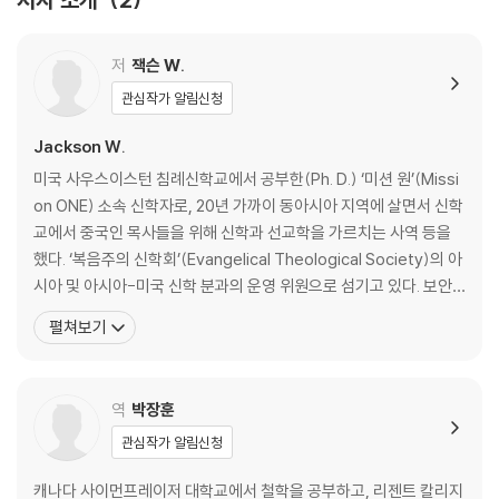
10. 부끄러움을 당하지 아니하리라 (로마서 9-11장)
11. 서로 존경하라 (로마서 12-13장)
12. ‘조화로운 사회’로서의 교회 (로마서 14-16장)
저
잭슨 W.
관심작가 알림신청
토론 가이드 | 참고 도서
저자 찾아보기 | 주제 찾아보기 | 성경 찾아보기
Jackson W.
미국 사우스이스턴 침례신학교에서 공부한(Ph. D.) ‘미션 원’(Missi
on ONE) 소속 신학자로, 20년 가까이 동아시아 지역에 살면서 신학
교에서 중국인 목사들을 위해 신학과 선교학을 가르치는 사역 등을
했다. ‘복음주의 신학회’(Evangelical Theological Society)의 아
시아 및 아시아-미국 신학 분과의 운영 위원으로 섬기고 있다. 보안
상의 이유로 필명을 사용하지만, 잭슨은 중국인이 아니며 독자들이
펼쳐보기
자신의 인종을 오인하게 하려는 의도도 없다. 직접 접촉하는 지역 사
람들과 가장 효과적으로 유대 관계를 형성하고자 하는 선교적 목적과
외국인으로서 지
역
박장훈
관심작가 알림신청
캐나다 사이먼프레이저 대학교에서 철학을 공부하고, 리젠트 칼리지