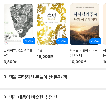
톰 라이트, 죽음 이후를
소명
하나님의 꿈이 나의 사
사
말하다
명이 되다
는
19,000
원
6,500
10,000
1
원
원
이 책을 구입하신 분들이 산 분야 책
이 책과 내용이 비슷한 추천 책