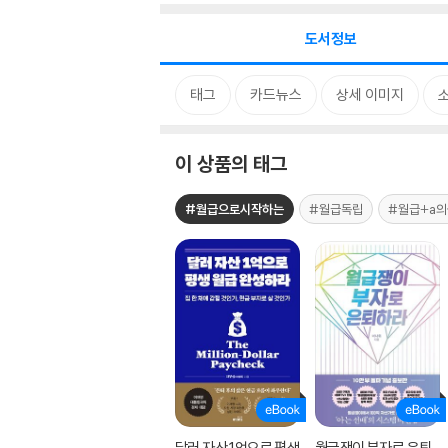
도서정보
태그
카드뉴스
상세 이미지
이 상품의 태그
#월급으로시작하는
#월급독립
#월급+a의
달러 자산 1억으로 평생
월급쟁이 부자로 은퇴