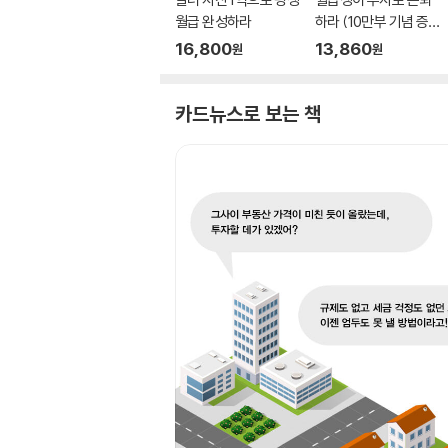
월급 완성하라
하라 (10만부 기념 증
보판)
16,800
13,860
원
원
카드뉴스로 보는 책