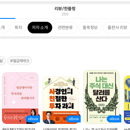
리뷰/한줄평
250
소개
목차
저자 소개
관련분류
품목정보
출판사 리뷰
삶
#월급재테크
월급쟁이지만 부자처
사경인의 친절한 투자
나는 주식 대신 달러를
쏘