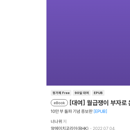
정가제 Free
90일 대여
EPUB
[대여] 월급쟁이 부자로 
eBook
10만 부 돌파 기념 증보판
EPUB
너나위
저
알에이치코리아(RHK)
2022.07.04.