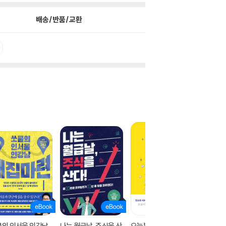
배송/반품/교환
쿨의 인서울 인강남
나는 월급날, 주식을 산
오늘부터 돈독하게
월급쟁이