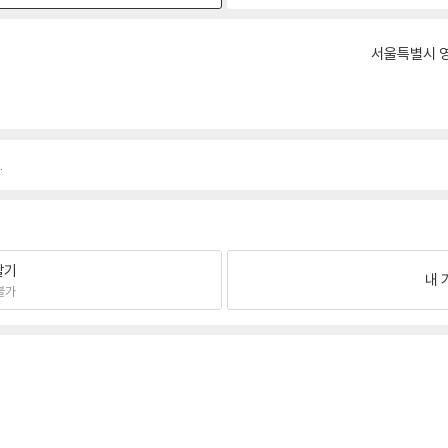
서울특별시 영
.
팔기
내 
불가