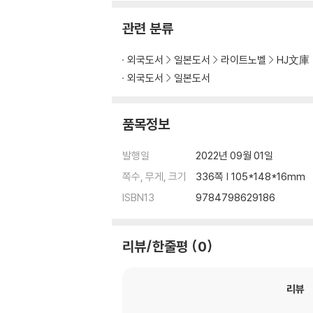
관련 분류
외국도서
일본도서
라이트노벨
HJ文庫
외국도서
일본도서
품목정보
발행일
2022년 09월 01일
쪽수, 무게, 크기
336쪽 | 105*148*16mm
ISBN13
9784798629186
리뷰/한줄평
0
리뷰