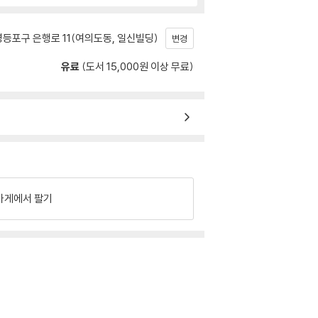
등포구 은행로 11(여의도동, 일신빌딩)
변경
유료
(도서 15,000원 이상 무료)
가게에서 팔기