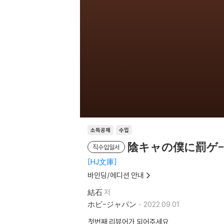
소득공제
수입
陰キャの僕に罰ゲ-
직수입일서
HJ文庫
바인딩/에디션 안내
結石
저
ホビ-ジャパン
2022.09.01.
첫번째 리뷰어가 되어주세요