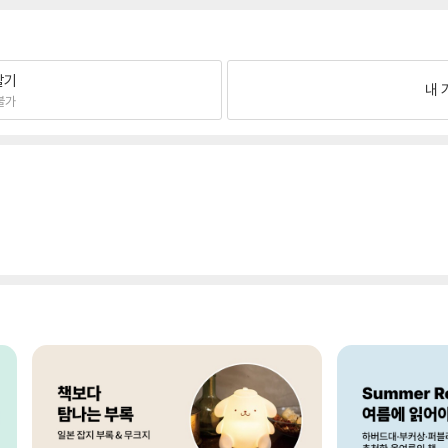
팔기
내 
불가