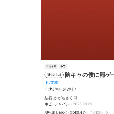
소득공제
수입
陰キャの僕に罰ゲ-
직수입일서
HJ文庫
바인딩/에디션 안내
結石
,
かがちさく
저
ホビ-ジャパン
2025.08.29.
첫번째 리뷰어가 되어주세요
판매지수
12