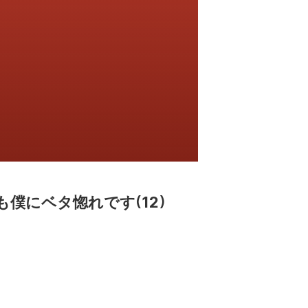
僕にベタ惚れです(12)