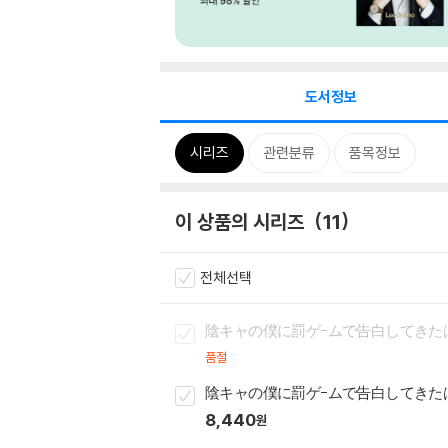
도서정보
시리즈
관련분류
품목정보
이 상품의 시리즈
11
전체선택
陰キャの僕に罰ゲ-ムで告白してきたは
품절
陰キャの僕に罰ゲ-ムで告白してきたは
8,440
원