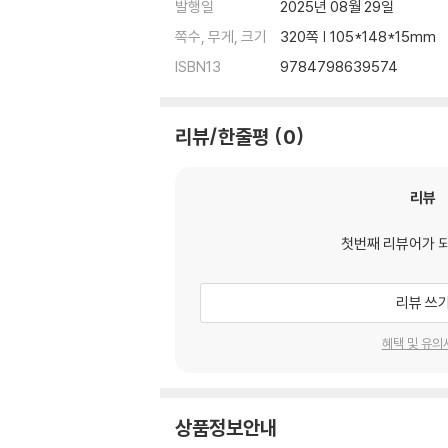
발행일
2025년 08월 29일
쪽수, 무게, 크기
320쪽 | 105*148*15mm
ISBN13
9784798639574
리뷰/한줄평
0
리뷰
첫번째 리뷰어가 
리뷰 쓰
혜택 및 유의
상품정보안내