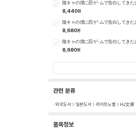
陰キャの僕に罰ゲ-ムで告白してきたは
8,440
원
陰キャの僕に罰ゲ-ムで告白してきたは
8,680
원
陰キャの僕に罰ゲ-ムで告白してきたは
8,680
원
관련 분류
외국도서
일본도서
라이트노벨
HJ文庫
품목정보