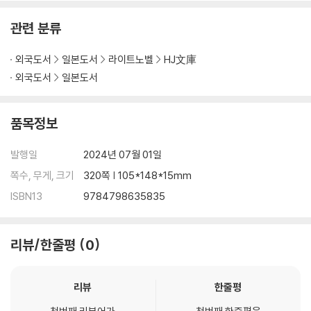
관련 분류
외국도서
일본도서
라이트노벨
HJ文庫
외국도서
일본도서
품목정보
발행일
2024년 07월 01일
쪽수, 무게, 크기
320쪽 | 105*148*15mm
ISBN13
9784798635835
리뷰/한줄평
0
리뷰
한줄평