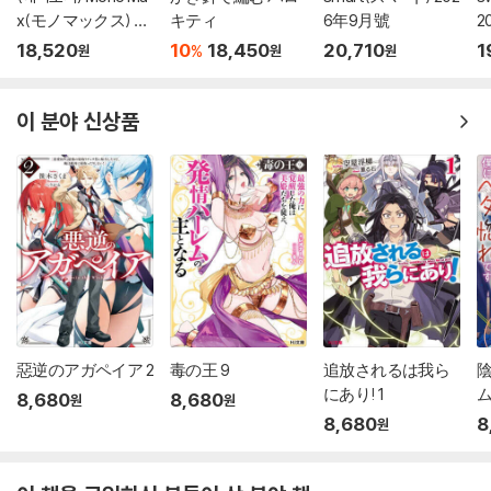
x(モノマックス) 20
キティ
6年9月號
2
26年10月號
18,520
10
18,450
20,710
1
%
원
원
원
이 분야 신상품
惡逆のアガペイア 2
毒の王 9
追放されるは我ら
にあり! 1
ム
8,680
8,680
원
원
4
8,680
8
원