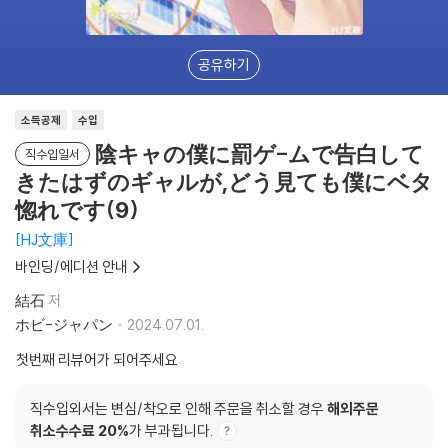
공유하기
소득공제
수입
陰キャの僕に罰ゲ-ムで告白して
직수입일서
きたはずのギャルが,どう見ても僕にベタ
惚れです(9)
HJ文庫
바인딩/에디션 안내
結石
저
ホビ-ジャパン
2024.07.01.
첫번째 리뷰어가 되어주세요
직수입외서는 변심/착오로 인해 주문을 취소할 경우
해외주문
취소수수료 20%
가 부과됩니다.