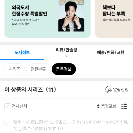
리뷰/한줄평
도서정보
배송/반품/교환
0
시리즈
관련분류
품목정보
이 상품의 시리즈
11
알림신청
전체선택
품절포함
陰キャの僕に罰ゲ-ムで告白してきたはずのギャルが,どう見
ても僕にベタ惚れです(12)