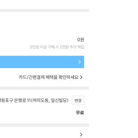
0원
5만원 이상 구매 시 2천원 추가 적립
카드/간편결제 혜택을 확인하세요
등포구 은행로 11(여의도동, 일신빌딩)
변경
무료