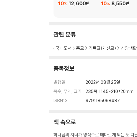
10
12,600
10
8,550
%
%
원
원
관련 분류
국내도서
종교
기독교(개신교)
신앙생활
품목정보
발행일
2022년 08월 25일
쪽수, 무게, 크기
235쪽 | 145*210*20mm
ISBN13
9791185098487
책 속으로
하나님의 자녀가 영적으로 메마르게 되는 또 다른