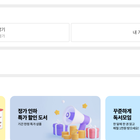
팔기
내 
불가