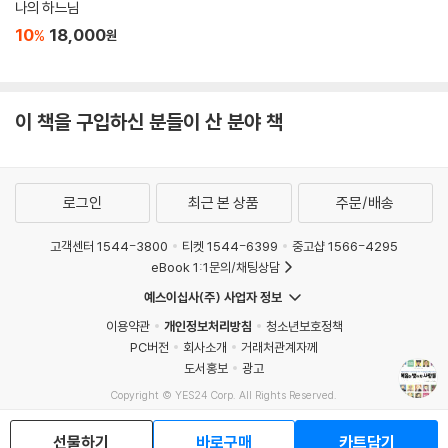
나의 하느님
10
18,000
%
원
이 책을 구입하신 분들이 산 분야 책
로그인
최근 본 상품
주문/배송
고객센터 1544-3800
티켓 1544-6399
중고샵 1566-4295
eBook 1:1문의/채팅상담
예스이십사(주) 사업자 정보
이용약관
개인정보처리방침
청소년보호정책
PC버전
회사소개
거래처관계자께
도서홍보
광고
Copyright © YES24 Corp. All Rights Reserved.
MATOM12
선물하기
바로구매
카트담기