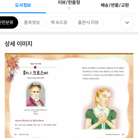
리뷰/한줄평
도서정보
배송/반품/교환
3
관련분류
품목정보
책 속으로
출판사 리뷰
상세 이미지