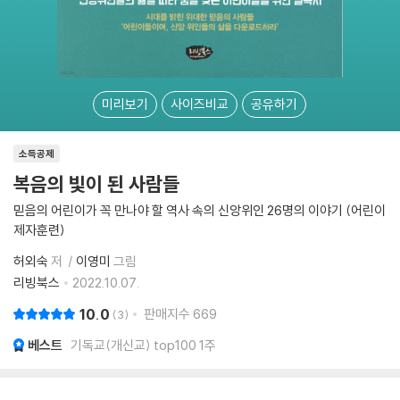
미리보기
사이즈비교
공유하기
소득공제
복음의 빛이 된 사람들
믿음의 어린이가 꼭 만나야 할 역사 속의 신앙위인 26명의 이야기 (어린이
제자훈련)
허외숙
저
이영미
그림
리빙북스
2022.10.07.
10.0
판매지수
669
3
베스트
기독교(개신교) top100 1주