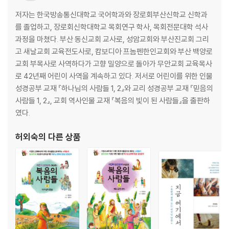
14. 러시아의 문학가 레프 톨스토이 ······························ 97
15. 미국의 부흥전도자 드와이트 무디 ···························103
저자는 한국방송통신대학교 국어학과와 장로회부산신학교 신학과
16. 세계 최초 백화점 사업가 존 워너메이커 ··················110
를 졸업하고, 장로회신학대학교 목회연구 학사, 목회전문대학 석사
17. 하나님과 함께 연구한 땅콩 박사 조지 워싱턴 카버 ···117
과정을 마쳤다. 부산 동신교회 교사로, 성암교회와 부산진교회 그리
18. 예배를 택한 운동선수 에릭 리델 ·····························124
고 새날교회 교육전도사로, 캄보디아 프놈펜한인교회와 부산 백양로
19. 흑인 평화 인권운동가 마틴 루터 킹 ·························130
교회 부목사로 사역하다가 고향 밀양으로 돌아가 무안교회 교육목사
로 42년째 어린이 사역을 계속하고 있다. 저서로 어린이를 위한 인물
* 한국 교회의 신앙 위인들을 만나요
성경공부 교재 『하나님의 사람들 1, 2』와 교리 성경공부 교재 『믿음의
사람들 1, 2』, 교회 역사인물 교재 『복음의 빛이 된 사람들』을 출판하
20. 조선의 마게도냐인 이수정 ·······································138
였다.
21. 한국 최초 장로교 선교사 호러스 그랜트 언더우드 ·····145
22. 한국의 대부흥운동가 길선주 ····································151
허외숙
의 다른 상품
23. 천사의 섬 어머니 문준경 ········································158
24. 일사각오의 순교자 주기철 ·······································164
25. 사랑의 목자 손양원 ················································171
26. 바보 의사 장기려 ···················································178