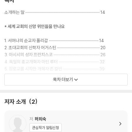
으로 세상을 바라보고, 하나님의 마음으로 세상을 향한 꿈을 꾸고, 하나님
의 손과 발이 되어 세상을 향해 믿음으로 나아가게 될 것이다.
소개하는 말 ······························································· 14
* 세계 교회의 신앙 위인들을 만나요
1. 서머나의 순교자 폴리갑 ·········································· 14
2. 초대교회의 신학자 어거스틴 ···································· 20
3. 아시시의 성자 프란치스코 ······································· 26
4. 독일의 종교개혁자 마틴 루터 ·································· 32
5. 장로교를 시작한 개혁자 존 칼빈 ······························ 39
6. 감리교의 창시자 존 웨슬리 ······································ 45
목차 더보기
7. 은혜로 돌아온 탕자 존 뉴턴 ···································· 52
8. 영국의 개혁 정치인 윌리엄 월버포스 ························ 58
9. 세계 선교의 선구자 윌리엄 캐리 ······························ 64
저자 소개
2
10. 고아의 아버지 조지 뮐러 ······································· 71
11. 노예해방을 이끈 대통령 에이브러햄 링컨·················· 78
12. 찬송가의 여왕 화니 크로스비 ································· 84
저
허외숙
13. 근대간호학의 선구자 플로렌스 나이팅게일 ··············· 91
관심작가 알림신청