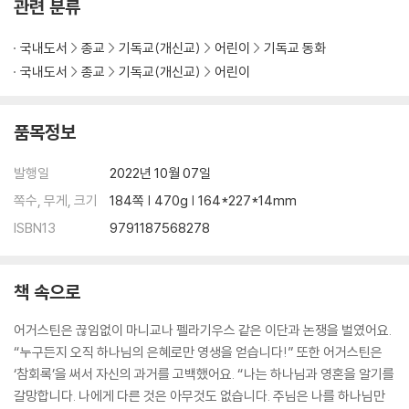
관련 분류
국내도서
종교
기독교(개신교)
어린이
기독교 동화
국내도서
종교
기독교(개신교)
어린이
품목정보
발행일
2022년 10월 07일
쪽수, 무게, 크기
184쪽 | 470g | 164*227*14mm
ISBN13
9791187568278
책 속으로
어거스틴은 끊임없이 마니교나 펠라기우스 같은 이단과 논쟁을 벌였어요.
“누구든지 오직 하나님의 은혜로만 영생을 얻습니다!” 또한 어거스틴은
‘참회록’을 써서 자신의 과거를 고백했어요. “나는 하나님과 영혼을 알기를
갈망합니다. 나에게 다른 것은 아무것도 없습니다. 주님은 나를 하나님만