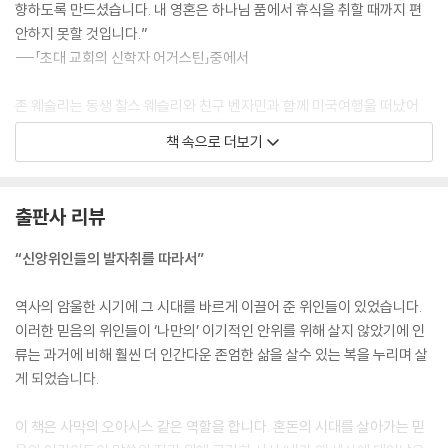
향하도록 만드셨습니다. 내 영혼은 하나님 품에서 휴식을 취할 때까지 편
안하지 못할 것입니다.”
---「초대 교회의 신학자 어거스틴」중에서
존 웨슬리는 동생 찰스 웨슬리와 친구 벤자민과 함께 미국여행을 떠났어
요. 배가 넓은 대서양을 가로질러 가던 중에 큰 태풍을 만났어요. 거센 파도
책 속으로 더보기
에 여기저기 비명이 터져 나왔고, 웨슬리도 죽음의 두려움으로 떨고 있었
어요. 그런데 어디선가 하나님을 찬양하는 소리가 들렸어요. 그사람들은
진젠도르프의 영향을 받은 모라비안 성도들이었어요. 웨슬리는 죽음의 두
출판사 리뷰
려움이 없는 그들의 믿음을 보고 큰 도전을 받았어요.
---「감리교 창시자 존 웨슬리」중에서
“신앙위인들의 발자취를 따라서”
“만약에 내가 태어날 때 하나님께 한 가지 부탁을 할 수 있었다면, 나는 지
역사의 암울한 시기에 그 시대를 바르게 이끌어 준 위인들이 있었습니다.
금과 같이 맹인으로 태어나게 해달라고 간구했을 것입니다. 왜냐하면 저
이러한 믿음의 위인들이 ‘나만의’ 이기적인 안위를 위해 살지 않았기에 인
하늘나라에 가서 보게 될 주님의 얼굴이 세상에서 제일 처음 보는 얼굴이
류는 과거에 비해 훨씬 더 인간다운 존엄한 삶을 살수 있는 복을 누리며 살
될 것이기 때문입니다.” 맹인이었지만 이 세상 누구보다도 마음의 눈이 밝
게 되었습니다.
게 빛났던 크로스비는 늘 하늘나라의 아름다운 빛을 볼 수 있었어요. “내
머리엔 언제나 찬송이 떠올라요! 나는 이 세상에서 가장행복한 피조물이
이 책은 사막의 오아시스 같은 역할을 합니다. 혼돈의 시대를 살아가는 믿
에요!”