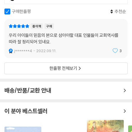
이수정을 보고 일본에서 선교하던 미국 선교사들에게 조선 선교의 소망이
생겨났어요. 일본 기독교 지도자 우찌무라 간죠는 그 때 받은 감동을 글로
구매한줄평
추천순
남겼어요. “조선의 의복을 착용한 기품 당당한 명문가 사람이 1주일 전에
세례를 받고 조선말로 기도를 했다. 우리는 마지막 ‘아멘’ 하는 소리밖에 알
종이책
구매
아듣지 못했다. 그러나 그 기도는 무한하고 놀라운 힘을 가진 기도였다. 우
우리 아이들이 믿음의 본으로 삼아야할 대표 인물들이 교회역사를
리들의 머리 위에 오순절 성령의 신비한 불같은 것이 느껴졌다.”
따라 잘 정리되어 있네요.
---「조선의 마게도냐인 이수정」중에서
j*******4
2022.09.11.
3
손양원 목사는 아들들의 장례식에서 9가지 감사의 인사를 전했어요. “한
아들의 순교도 귀한데 가장 아름다운 두아들을 바치니 감사합니다. 원수를
한줄평 전체보기
회개시켜 내아들로 삼고자하는 사랑의 마음을 주시니 감사합니다.” 여순
사건이 진정된 후에 두 아들을 죽인 사람들이 체포되어 총살을 당하게 되
었는데, 손양원 목사는 그중 안재선 학생의 석방을 간청하였어요. 그리고
배송/반품/교환 안내
그를 용서하고 자신의 양아들로 삼았어요.
---「사랑의 목자 손양원」중에서
이 분야 베스트셀러