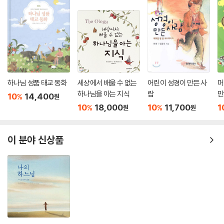
하나님 성품 태교 동화
세상에서 배울 수 없는
어린이 성경이 만든 사
머
하나님을 아는 지식
람
만
10
14,400
%
원
10
18,000
10
11,700
1
%
%
원
원
이 분야 신상품