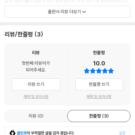
음의 어린이들이 말씀의 진리 위에 굳건히 서서 ‘내가 왜 세상에 태어났으
---「찬송가의 여왕 화니 크로스비」중에서
며, 어떠한 인생을 살아가야 후회 없는 보람된 삶을 살아갈 수 있을까’ 생각
출판사 리뷰 더보기
해 보도록 안내하는 양서입니다. 다양한 분야에서 위대하게 쓰임 받은 신
방황하던 톨스토이가 드디어 답을 찾았어요. 신약성경 복음서에 기록된 예
앙인들의 삶을 되세겨 보면서 자신의 멘토를 발견하고 자신의 꿈을 향해
수님의 가르침이 그 해답이었어요. 톨스토이는 하나님을 공경하고 가난한
나아가는 믿음의 어린이들이 되기를 바라마지 않습니다. 모든 어린이들이
리뷰/한줄평
3
사람과 죄인들을 사랑하라는 예수님의 가르침대로 살아가는 것이 참된 삶
위대한 신앙인들의 삶을 본받은 어린이들이 다음세대의 신앙위인으로 세
의 의미라고 믿었어요. 톨스토이는 ‘사람은 무엇으로 사는가’ ‘사랑이 있는
워지길 바랍니다.
곳에 하나님이 계시다’ ‘불을 놓아두면 끄지 못한다’ 같은 단편소설을 써서
리뷰
한줄평
참된 믿음의 삶을 가르쳤어요.
10.0
---「러시아의 문학가 레프 톨스토이」중에서
첫번째 리뷰어가
되어주세요.
1924년 프랑스 파리에서 올림픽이 열렸어요. “저는 주일에는 달리지 않겠
리뷰 쓰기
한줄평 쓰기
습니다.” 올림픽의 꽃이라는 육상경기 100m 달리기 경기를 앞두고, 가장
강력한 우승 후보였던 스코틀랜드 출신의 영국 선수 에릭 리들이 폭탄선언
혜택 및 유의사항
혜택 및 유의사항
을 했어요. “말도 안돼, 리델! 지금 제 정신이요” “이건 대표선수로서 조국
을 배신하는 거야!” “저도 나라와 국민을 사랑합니다. 하지만 저에게 가장
귀한 것은 하나님께 예배하는 주일입니다.”
리뷰
0
한줄평
3
---「금메달보다 예배를 택한 운동선수 에릭 리델」중에서
클린봇
이 부적절한 글을 감지 중입니다.
설정