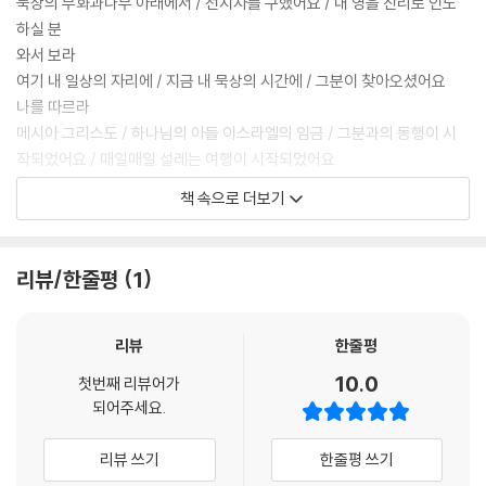
묵상의 무화과나무 아래에서 / 선지자를 구했어요 / 내 영을 진리로 인도
하실 분
와서 보라
여기 내 일상의 자리에 / 지금 내 묵상의 시간에 / 그분이 찾아오셨어요
나를 따르라
메시아 그리스도 / 하나님의 아들 이스라엘의 임금 / 그분과의 동행이 시
작되었어요 / 매일매일 설레는 여행이 시작되었어요
--- p.9, 「와서 보라, 나를 따르라(요 1:39, 43)」중에서
책 속으로 더보기
성경을 펼칠 때마다 / 새 하루를 여는 설레임 / 새 사람을 만나는 떨림이 있
습니다
리뷰/한줄평
1
날마다 똑같은 하루가 아니듯 장마다 특별한 이야기를 만납니다
사람마다 의미 있는 삶의 이야기를 가지듯 / 구절마다 소중한 지혜를 만납
니다
리뷰
한줄평
닦아내듯 영혼의 빛이 밝아지고 / 모험하듯 천국의 보화를 발견합니다
10.0
첫번째 리뷰어가
하나님의 사람으로 자라납니다 / 하나님의 나라가 자라갑니다
되어주세요.
--- p.29, 「이 성경이 곧 내게 대하여(요 5:39)」중에서
리뷰 쓰기
한줄평 쓰기
주님이라 부르면서도 / 그 발에 기름 붓지 못하였고 / 랍비라 부르면서도 /