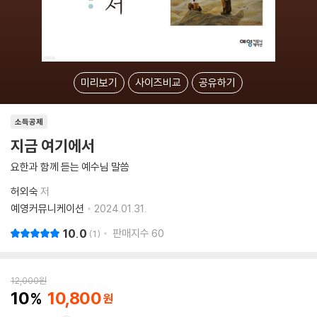
미리보기
사이즈비교
공유하기
소득공제
지금 여기에서
요한과 함께 듣는 예수님 말씀
허외숙
저
예영커뮤니케이션
2024.01.31.
10.0
판매지수
60
1
12,000
원
10
10,800