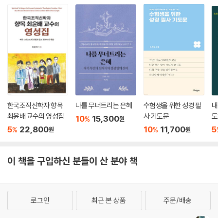
한국조직신학자 향목
나를 무너트리는 은혜
수험생을 위한 성경 필
내
최윤배 교수의 영성집
사 기도문
도
10
15,300
%
원
문
5
22,800
10
11,700
5
%
%
원
원
이 책을 구입하신 분들이 산 분야 책
로그인
최근 본 상품
주문/배송