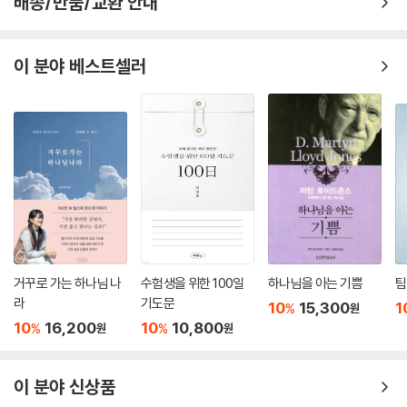
배송/반품/교환 안내
이 분야 베스트셀러
거꾸로 가는 하나님 나
수험생을 위한 100일
하나님을 아는 기쁨
팀
라
기도문
10
15,300
1
%
원
10
16,200
10
10,800
%
%
원
원
이 분야 신상품