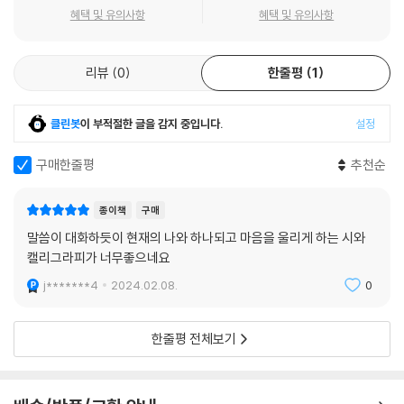
그 발을 씻겨드리지 못하였네
혜택 및 유의사항
혜택 및 유의사항
신랑이라 부르면서도 / 그 발에 입 맞추지 못하였고 / 친구라 부르면서도 /
그 발을 닦아드리지 못하였네
리뷰
0
한줄평
1
그분이 먼저 / 내 앞에 무릎을 꿇으셨네 / 내 삶을 씻어주고 닦아주셨네 /
그 발에 못 박히셨네
이제라도 그 발에 입 맞추고 / 그 발에 기름 부어 고백하려네 / 나의 주님 나
클린봇
이 부적절한 글을 감지 중입니다.
설정
의 랍비 / 나의 신랑 나의 친구
--- p.53, 「내가 너희 발을 씻었으니(요 13:14)」중에서
구매한줄평
추천순
주님, 제가 여기 있습니다 / 제가 주님을 사랑합니다
종이책
구매
말로는 주님을 사랑한다고 하면서도 / 제 영혼 부패하여 썩는 줄도 모르고
말씀이 대화하듯이 현재의 나와 하나되고 마음을 울리게 하는 시와
살다가 / 주님을 거슬러 살다가 / 여기까지 왔습니다
캘리그라피가 너무좋으네요
이 절망의 바닷가에 / 다시 찾아오셔서 / 다시 먹여 주시고 / 다시 손 내밀
j*******4
2024.02.08.
0
어 주시니
제가 주님을 사랑합니다 / 제가 주님을 사랑하는 줄 주님이 아십니다
지금 여기에서 주님과 동행하는 / 매일의 고백이 되게 하소서 / 가장 소박
한줄평 전체보기
했던 첫 고백이자 / 가장 진실한 마지막 기도가 되게 하소서
--- p.87, 「네가 나를 사랑하느냐(요 21:16)」중에서