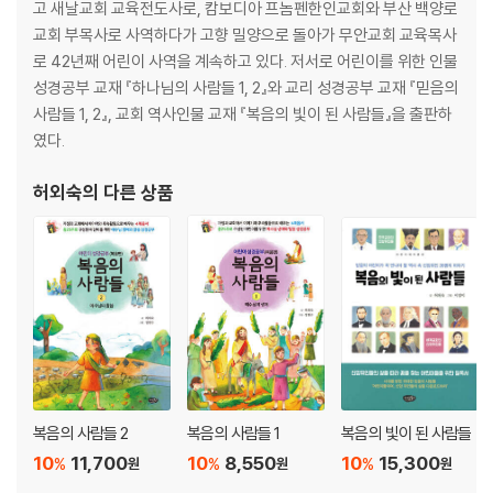
20 요 11:43 나사로야, 나오라 47
고 새날교회 교육전도사로, 캄보디아 프놈펜한인교회와 부산 백양로
21 요 12:24 한 알의 밀이 죽으면 49
교회 부목사로 사역하다가 고향 밀양으로 돌아가 무안교회 교육목사
22 요 12:27 지금 내 마음이 괴로우니 51
로 42년째 어린이 사역을 계속하고 있다. 저서로 어린이를 위한 인물
23 요 13:14 내가 너희 발을 씻었으니 53
성경공부 교재 『하나님의 사람들 1, 2』와 교리 성경공부 교재 『믿음의
24 요 13:21 너희 중 하나가 나를 팔리라 55
사람들 1, 2』, 교회 역사인물 교재 『복음의 빛이 된 사람들』을 출판하
25 요 13:34 새 계명을 너희에게 주노니 57
였다.
26 요 14:2 거할 곳이 많도다 59
27 요 14:6 길이요 진리요 생명이니 61
허외숙
의 다른 상품
28 요 14:14 내 이름으로 무엇이든지 63
29 요 15:5 나는 포도나무요 65
30 요 17:11 하나가 되게 하옵소서 67
31 요 18:5, 8 내가 그니라 69
32 요 18:11 칼을 칼집에 꽂으라 71
33 요 19:27 보라, 네 어머니라 73
34 요 19:28 내가 목마르다 75
35 요 19:30 다 이루었다 77
36 요 20:15 어찌하여 울며 누구를 찾느냐 79
복음의 사람들 2
복음의 사람들 1
복음의 빛이 된 사람들
37 요 20:19 평강이 있을지어다 81
10
11,700
10
8,550
10
15,300
%
%
%
원
원
원
38 요 20:22 성령을 받으라 83