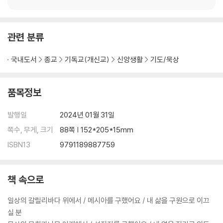
39 요 21:6 그물을 배 오른편에 던지라 85
40 요 21:16 네가 나를 사랑하느냐 87
관련 분류
국내도서
종교
기독교(개신교)
신앙생활
기도/묵상
품목정보
발행일
2024년 01월 31일
쪽수, 무게, 크기
88쪽 | 152*205*15mm
ISBN13
9791189887759
책 속으로
일상의 갈릴리바다 위에서 / 메시아를 구했어요 / 내 삶을 구원으로 이끄
실 분