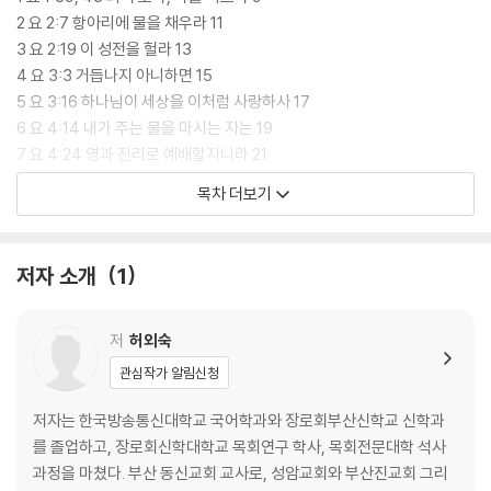
2 요 2:7 항아리에 물을 채우라 11
3 요 2:19 이 성전을 헐라 13
4 요 3:3 거듭나지 아니하면 15
5 요 3:16 하나님이 세상을 이처럼 사랑하사 17
6 요 4:14 내가 주는 물을 마시는 자는 19
7 요 4:24 영과 진리로 예배할지니라 21
8 요 5:6 네가 낫고자 하느냐 23
목차 더보기
9 요 5:8 일어나 네 자리를 들고 걸어가라 25
10 요 5:25 듣는 자는 살아나리라 27
11 요 5:39 이 성경이 곧 내게 대하여 29
저자 소개
1
12 요 6:12 남은 조각을 거두고 31
13 요 6:20 내니 두려워하지 말라 33
14 요 6:55 내 살은 참된 양식이요 35
저
허외숙
15 요 8:7 너희 중에 죄 없는 자가 37
관심작가 알림신청
16 요 8:12 나는 세상의 빛이니 39
17 요 10:3 자기 양의 이름을 각각 불러 41
저자는 한국방송통신대학교 국어학과와 장로회부산신학교 신학과
18 요 10:11 나는 선한 목자라 43
를 졸업하고, 장로회신학대학교 목회연구 학사, 목회전문대학 석사
19 요 11:40 믿으면 하나님의 영광을 보리라 45
과정을 마쳤다. 부산 동신교회 교사로, 성암교회와 부산진교회 그리