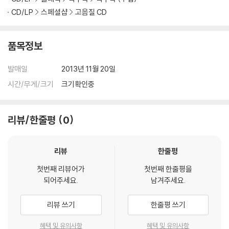
CD/LP
스페셜샵
고음질 CD
품목정보
발매일
2013년 11월 20일
시간/무게/크기
크기확인중
리뷰/한줄평
0
리뷰
한줄평
첫번째 리뷰어가
첫번째 한줄평을
되어주세요.
남겨주세요.
리뷰 쓰기
한줄평 쓰기
혜택 및 유의사항
혜택 및 유의사항