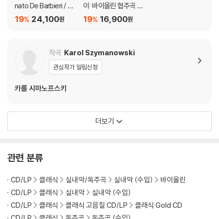
nato De Barbieri / Al
이: 바이올린 협주곡 1,
do Ferraresi (반다 루
2번 (Jeno Hubay: Vi
19
24,100
19
16,900
%
%
원
원
차토 / 레나토 데 바르
olin Concertos Nos.
비에리 / 알도 페라레
1, 2)
시) - 전설적인 이탈리
작곡
Karol Szymanowski
아 바이올리니스트들
관심작가 알림신청
(Legendary Italian Vi
olinists)
카롤 시마노프스키
더보기
관련 분류
CD/LP
클래식
실내악/독주곡
실내악 (수입)
바이올린
CD/LP
클래식
실내악
실내악 (수입)
CD/LP
클래식
클래식 고음질 CD/LP
클래식 Gold CD
CD/LP
클래식
독주곡
독주곡 (수입)