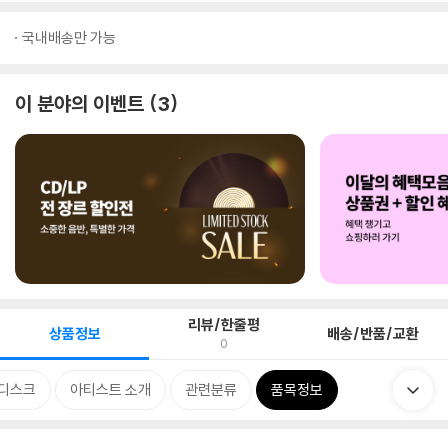
국내배송만 가능
이 분야의 이벤트
3
리뷰/한줄평
상품정보
배송/반품/교환
0
디스크
아티스트 소개
관련분류
품목정보