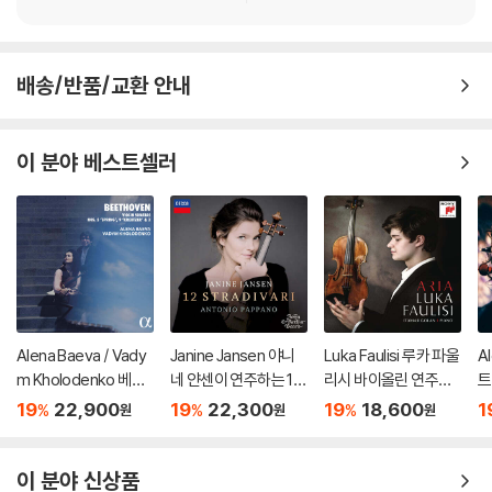
배송/반품/교환 안내
이 분야 베스트셀러
Alena Baeva / Vady
Janine Jansen 야니
Luka Faulisi 루카 파울
A
m Kholodenko 베토
네 얀센이 연주하는 12
리시 바이올린 연주집
트
벤: 바이올린 소나타 5
개의 스트라디바리 (12
(Aria)
를
19
22,900
19
22,300
19
18,600
1
%
%
%
원
원
원
번 '봄', 9번 '크로이처',
Stradivari)
t
3번 (Beethoven: Vio
lin Sonatas Nos. 5 "S
이 분야 신상품