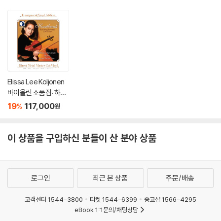
pring", 9 'Kreutzer" &
3)
Elissa Lee Koljonen
바이올린 소품집: 하트
브레이크 (Heartbrea
19
117,000
%
원
k: Romantic Encore
s For Violin) [투명 클
리어 컬러 2LP]
이 상품을 구입하신 분들이 산 분야 상품
로그인
최근 본 상품
주문/배송
고객센터 1544-3800
티켓 1544-6399
중고샵 1566-4295
eBook 1:1문의/채팅상담