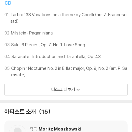
CD
01
Tartini : 38 Variations on a theme by Corelli (arr. Z. Francesc
atti)
02
Milstein : Paganiniana
03
Suk : 6 Pieces, Op. 7: No. 1. Love Song
04
Sarasate : Introduction and Tarantella, Op. 43
05
Chopin : Nocturne No. 2 in E flat major, Op. 9, No. 2 (arr. P. Sa
rasate)
디스크 더보기
아티스트 소개
15
작곡
Moritz Moszkowski