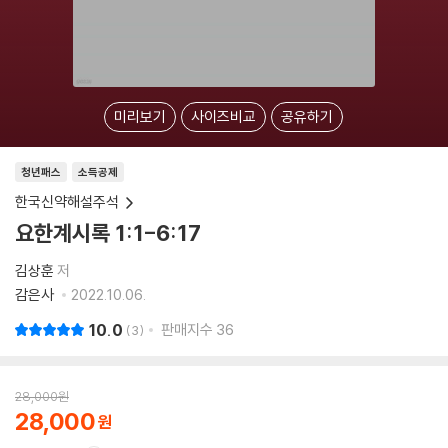
미리보기
사이즈비교
공유하기
청년패스
소득공제
한국신약해설주석
요한계시록 1:1-6:17
김상훈
저
감은사
2022.10.06.
10.0
판매지수
36
3
28,000
원
28,000