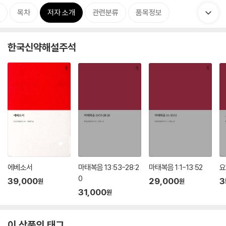
목차
저자 소개
관련분류
품목정보
한국신약해설주석
에베소서
마태복음 13:53-28:2
마태복음 1:1-13:52
요
0
39,000
29,000
3
원
원
31,000
원
이 상품의 태그