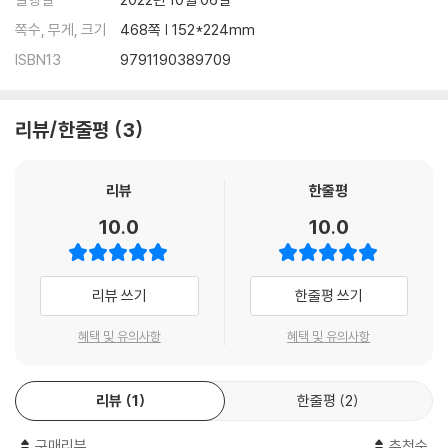
쪽수, 무게, 크기
468쪽 | 152*224mm
ISBN13
9791190389709
리뷰/한줄평
3
리뷰
한줄평
10.0
10.0
리뷰 쓰기
한줄평 쓰기
혜택 및 유의사항
혜택 및 유의사항
리뷰
1
한줄평
2
구매리뷰
추천순