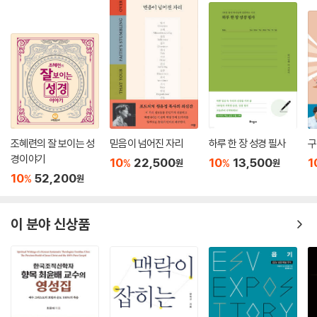
조혜련의 잘 보이는 성
믿음이 넘어진 자리
하루 한 장 성경 필사
구
경이야기
10
22,500
10
13,500
1
%
%
원
원
10
52,200
%
원
이 분야 신상품