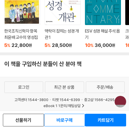
한국조직신학자 향목
맥락이 잡히는 성경 개
ESV 성경 해설 주석 욥
크
최윤배 교수의 영성집
관 1
기
과
5
22,800
5
28,500
10
36,000
1
%
%
%
원
원
원
이 책을 구입하신 분들이 산 분야 책
로그인
최근 본 상품
주문/배송
고객센터 1544-3800
티켓 1544-6399
중고샵 1566-4295
eBook 1:1문의/채팅상담
예스이십사(주) 사업자 정보
선물하기
바로구매
카트담기
이용약관
개인정보처리방침
청소년보호정책
PC버전
회사소개
거래처관계자께