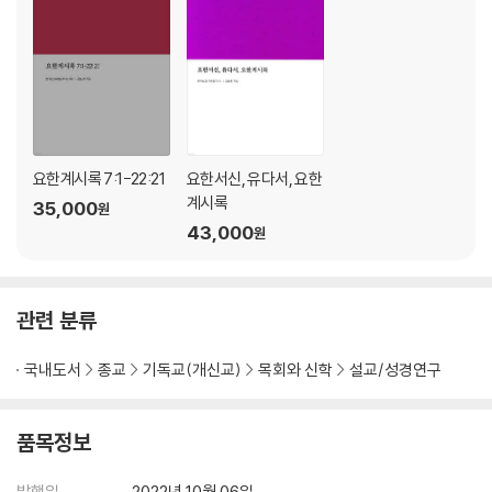
제3부 종말의 시작 (요한계시록 5:1-6:17)
제11장 요한계시록 5:1-14 (인봉된 책과 어린 양)
제12장 요한계시록 6:1-17 (일곱 인[첫째-여섯째 인])
요한계시록 7:1-22:21
요한서신, 유다서, 요한
계시록
35,000
원
43,000
원
관련 분류
국내도서
종교
기독교(개신교)
목회와 신학
설교/성경연구
품목정보
발행일
2022년 10월 06일