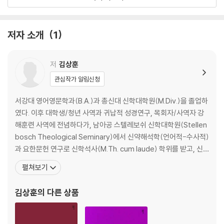
제5장 구조
제1부 도입부: 예수 그리스도의 계시록 (요한계시록 1:1-8)
저자 소개
1
제1장 요한계시록 1:1-8 (예수 그리스도와 성부 하나님의 계시)
저
김상훈
제2부 현재의 일들 (요한계시록 1:9-4:11)
관심작가 알림신청
제2장 요한계시록 1:9-20 (계시의 시작, 나타나신 예수 그리스도)
서강대 영어영문학과(B.A.)과 총신대 신학대학원(M.Div.)을 졸업하
일곱 교회(2:1-3:22) 개관
였다. 이후 대학생/청년 사역과 귀납적 성경연구, 목회자/사역자 강
제3장 요한계시록 2:1-7 (에베소 교회)
해훈련 사역에 전념하다가, 남아공 스텔레보쉬 신학대학원(Stellen
제4장 요한계시록 2:8-11 (서머나 교회)
bosch Theological Seminary)에서 신약해석학(언어적-수사적)
제5장 요한계시록 2:12-17 (버가모 교회)
과 요한문헌 연구로 신학석사(M.Th. cum laude) 학위를 받고, 신
제6장 요한계시록 2:18-29 (두아디라 교회)
약해석 비평가 Bernard H. J. Combrink 교수와 헬라어 언어학 권
펼쳐보기
제7장 요한계시록 3:1-6 (사데 교회)
위자 Johannes P. Louw 교수의 지도를 받으며 언어학과 본문분석
제8장 요한계시록 3:7-13 (빌라델비아 교회)
학(discourse analysis)에 기반한 새로운 다층적-통합적 해석
김상훈
의 다른 상품
제9장 요한계시록 3:14-22 (라오디게아 교회)
제10장 요한계시록 4:1-11 (하늘의 예배)