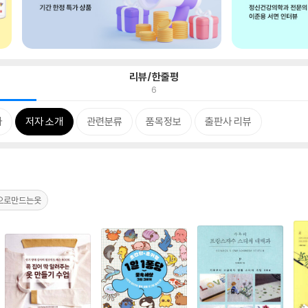
리뷰/한줄평
6
차
저자 소개
관련분류
품목정보
출판사 리뷰
으로만드는옷