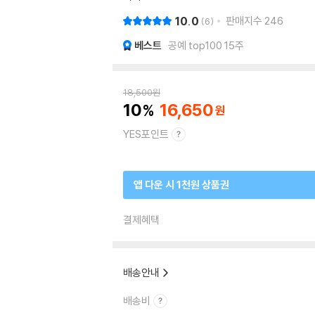
10.0
판매지수
246
6
베스트
공예 top100 15주
18,500
원
10
16,650
YES포인트
앱 다운 시 1천원 상품권
결제혜택
배송안내
배송비