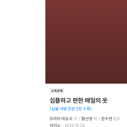
소득공제
심플하고 편한 매일의 옷
실물 대형 옷본 2장 수록
무라타 마유코
저
황선영
역
문수연
감수
이아소
2022.10.20.