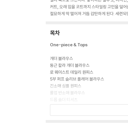
커트, 오래 입을 코트까지 스타일링 고민을 덜어
절묘하게 딱 떨어져 거듭 감탄하게 된다. 세련되
목차
One-piece & Tops
개더 블라우스
둥근 칼라 개더 블라우스
로 웨이스트 데일리 원피스
5부 퍼프 슬리브 플레어 블라우스
긴소매 심플 원피스
롤업 반소매 블라우스
드롭 숄더 티셔츠
드롭 숄더·보더 롱 티
깅엄 체크 심플 셔츠
칼라 밴드 달린 셔츠 원피스
허리 고무줄 개더 원피스