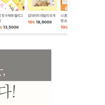
 첫 수채화 캘리그
김대리의 데일리 뜨개
나 혼자 시작하는 행복
대바늘 
피
한 손그림: 드로잉 기초
10
18,900
10
1
%
%
원
13,500
10
11,700
%
%
원
원