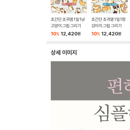
초간단 초귀염 1일 1냥
초간단 초귀염 1일 1멍
고양이 그림 그리기
강아지 그림 그리기
10
12,420
10
12,420
%
%
원
원
상세 이미지