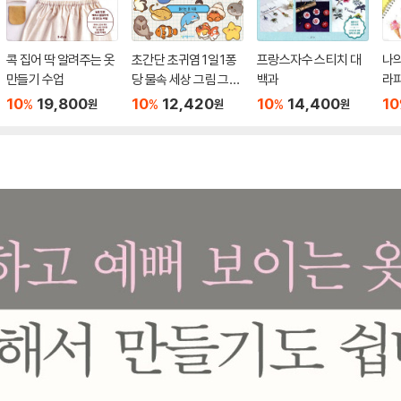
콕 집어 딱 알려주는 옷
초간단 초귀염 1일 1퐁
프랑스자수 스티치 대
나의
만들기 수업
당 물속 세상 그림 그리
백과
라
기
10
19,800
10
12,420
10
14,400
10
%
%
%
원
원
원