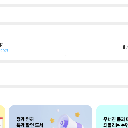
팔기
내 
500원