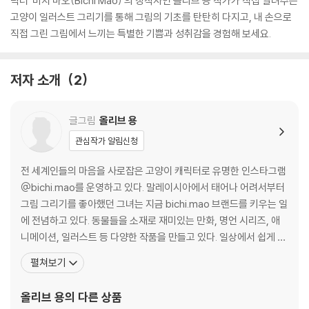
릭터 '비치 마오(Bichi Mao)'의 창작자인 올리브 용 작가가 직접 알려주는
고양이 일러스트 그리기를 통해 그림의 기초를 탄탄히 다지고, 내 손으로
직접 그린 그림에서 느끼는 특별한 기쁨과 성취감을 경험해 보세요.
저자 소개
2
글그림
올리브 용
관심작가 알림신청
전 세계인들의 마음을 사로잡은 고양이 캐릭터로 유명한 인스타그램
@bichi.mao를 운영하고 있다. 말레이시아에서 태어나 어려서부터
그림 그리기를 좋아했던 그녀는 지금 bichi.mao 브랜드를 키우는 일
에 전념하고 있다. 동물들을 소재로 재미있는 만화, 명언 시리즈, 애
니메이션, 일러스트 등 다양한 작품을 만들고 있다. 일상에서 쉽게 공
감할 수 있는 소재들을 단순하면서도 매력적으로 그려내는 것이 특징
펼쳐보기
이다. 이런 단순함 덕분에 남녀노소 누구나 쉽게 따라 그릴 수 있어 더
욱 사랑받고 있다. 동물들의 다양한 표정과 행동을 생생하게 담아낸
올리브 용
의 다른 상품
만화와 일러스트로 사람들에게 따뜻하고 긍정적