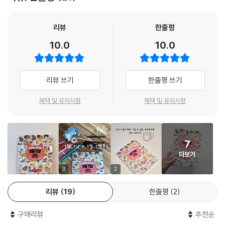
요. 이 책의 고양이들처럼 머리 크기가 몸집보다 크고 얼굴이 동글동글한
특징을 연습하다 보면 자연스레 그림 실력이 늘어서 귀여운 캐릭터들을 척
척 그려낼 수 있을 거예요.
리뷰
한줄평
10.0
10.0
우다다냥, 낮잠냥, 꿀벌냥, 천사냥까지 다양한 포즈와 디자인
고양이만의 특별한 습성과 매력을 그대로 담은 고양이 캐릭터 75마리가
리뷰 쓰기
한줄평 쓰기
수록되어 있어요. 우다다 뛰어다니는 고양이, 낮잠 자는 고양이, 꿀벌 옷을
입은 고양이, 천사 날개를 단 고양이 등 보기만 해도 기분 좋아지는 사랑스
혜택 및 유의사항
혜택 및 유의사항
러운 고양이 캐릭터들이 많이 담겨있어 그리는 재미가 배가 될 거예요. 하
루에 하나씩 각자 다른 매력의 고양이를 그려 보세요.
7
더보기
3
2
리뷰
19
한줄평
2
구매리뷰
추천순