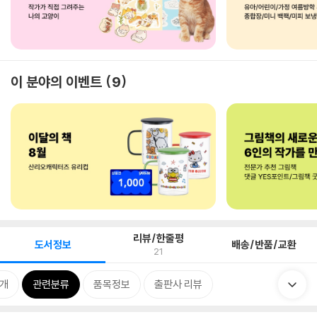
이 분야의 이벤트
9
리뷰/한줄평
도서정보
배송/반품/교환
21
소개
관련분류
품목정보
출판사 리뷰