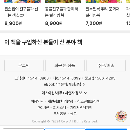
왼손잡이 친구들과 신
동물친구들과 함께하
알록달록 우리 문화재
과
나는 색칠놀이
는 컬러링 북
컬러링북
칠
8,900
8,900
7,200
1
원
원
원
이 책을 구입하신 분들이 산 분야 책
로그인
최근 본 상품
주문/배송
고객센터 1544-3800
티켓 1544-6399
중고샵 1566-4295
eBook 1:1문의/채팅상담
예스이십사(주) 사업자 정보
이용약관
개인정보처리방침
청소년보호정책
PC버전
회사소개
거래처관계자께
도서홍보
광고
Copyright © YES24 Corp. All Rights Reserved.
MATOM12