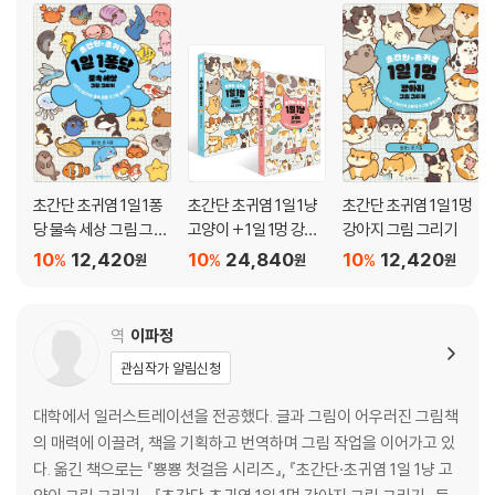
초간단 초귀염 1일 1퐁
초간단 초귀염 1일 1냥
초간단 초귀염 1일 1멍
당 물속 세상 그림 그리
고양이 + 1일 1멍 강아
강아지 그림 그리기
기
지 그림 그리기 세트
10
12,420
10
24,840
10
12,420
%
%
%
원
원
원
역
이파정
관심작가 알림신청
대학에서 일러스트레이션을 전공했다. 글과 그림이 어우러진 그림책
의 매력에 이끌려, 책을 기획하고 번역하며 그림 작업을 이어가고 있
다. 옮긴 책으로는 『뿅뿅 첫걸음 시리즈』, 『초간단·초귀염 1일 1냥 고