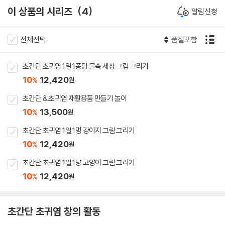
이 상품의 시리즈
4
알림신청
전체선택
품절포함
초간단 초귀염 1일 1퐁당 물속 세상 그림 그리기
10
12,420
%
원
초간단 & 초귀염 재활용품 만들기 놀이
10
13,500
%
원
초간단 초귀염 1일 1멍 강아지 그림 그리기
10
12,420
%
원
초간단 초귀염 1일 1냥 고양이 그림 그리기
10
12,420
%
원
초간단 초귀염 창의 활동