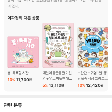
양이 그림 그리기』, 『초간단·초귀염 1일 1멍 강아지 그림 그리기』 등
이 있다.
이파정
의 다른 상품
뿅! 목욕할 시간
매일이 몽글몽글 미린
초간단 초귀염 1일 1퐁
의 귀엽고 따뜻한 일러
당 물속 세상 그림 그리
10
11,700
%
원
스트 레슨
기
5
13,110
10
12,420
%
%
원
원
관련 분류