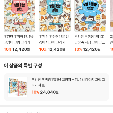
초간단 초귀염 1일 1냥
초간단 초귀염 1일 1멍
초간단 초귀염 1일 1퐁
콕
고양이 그림 그리기
강아지 그림 그리기
당 물속 세상 그림 그리
만
기
10
12,420
10
12,420
10
12,420
1
%
%
%
원
원
원
이 상품의 특별 구성
초간단 초귀염 1일 1냥 고양이 + 1일 1멍 강아지 그림 그
리기 세트
10
24,840
%
원