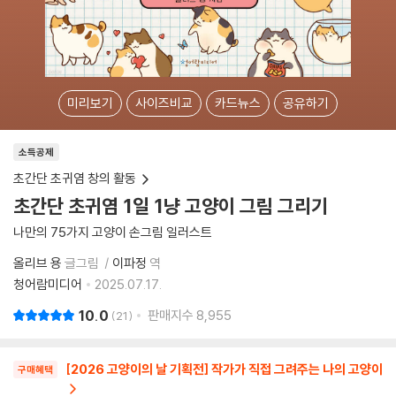
미리보기
사이즈비교
카드뉴스
공유하기
소득공제
초간단 초귀염 창의 활동
초간단 초귀염 1일 1냥 고양이 그림 그리기
나만의 75가지 고양이 손그림 일러스트
올리브 용
글그림
이파정
역
청어람미디어
2025.07.17.
10.0
판매지수
8,955
21
[2026 고양이의 날 기획전] 작가가 직접 그려주는 나의 고양이
구매혜택