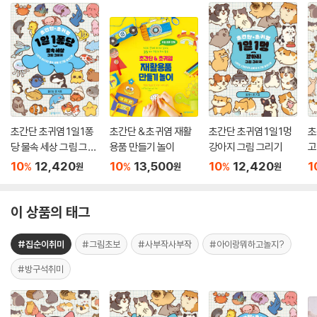
초간단 초귀염 1일 1퐁
초간단 & 초귀염 재활
초간단 초귀염 1일 1멍
초
당 물속 세상 그림 그리
용품 만들기 놀이
강아지 그림 그리기
고
기
10
12,420
10
13,500
10
12,420
1
%
%
%
원
원
원
이 상품의 태그
#집순이취미
#그림초보
#사부작사부작
#아이랑뭐하고놀지?
#방구석취미