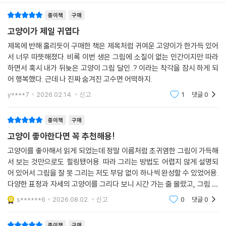
종이책
구매
고양이가 제일 귀엽다
제목에 반해 홀리듯이 구매한 책은 제목처럼 귀여운 고양이가 한가득 있어
서 너무 따뜻해졌다. 비록 이번 생은 그림에 소질이 없는 인간이지만 따라
하면서 혹시 내가 뒤늦은 고양이 그림 달인..? 이라는 착각을 잠시 하게 되
어 행복했다. 근데 나 진짜 숨겨진 고수면 어떡하지.
y****7
2026.02.14.
신고
1
댓글
0
종이책
구매
고양이 좋아한다면 꼭 추천해용!
고양이를 좋아해서 읽게 되었는데 정말 이름처럼 초귀염한 그림이 가득해
서 보는 것만으로도 힐링됐어용. 따라 그리는 방법도 어렵지 않게 설명되
어 있어서 그림을 잘 못 그리는 저도 부담 없이 하나씩 완성할 수 있었어용.
다양한 표정과 자세의 고양이를 그리다 보니 시간 가는 줄 몰랐고, 그림 실
력도 조금씩 늘어가는 기분이 들어서 뿌듯했어용. 귀여운 그림을 좋아하시
s******6
2026.08.02.
신고
0
댓글
0
거나 드로잉을
종이책
구매