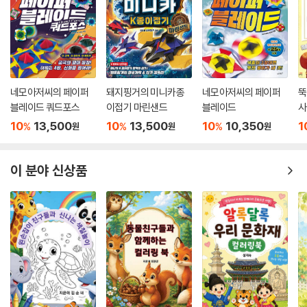
네모아저씨의 페이퍼
돼지핑거의 미니카종
네모아저씨의 페이퍼
뚝
블레이드 쿼드포스
이접기 마린샌드
블레이드
사
10
13,500
10
13,500
10
10,350
1
%
%
%
원
원
원
이 분야 신상품