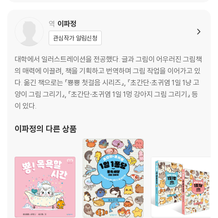
No.3 음료를 그려요
No.4 과일과 채소를 그려요 1
역
이파정
No.5 과일과 채소를 그려요 2
관심작가 알림신청
No.6 과일과 채소를 그려요 3
No.7 맛있는 음식을 그려요
대학에서 일러스트레이션을 전공했다. 글과 그림이 어우러진 그림책
No.8 조리 도구를 그려요
의 매력에 이끌려, 책을 기획하고 번역하며 그림 작업을 이어가고 있
No.9 다양한 식물을 그려요 1
다. 옮긴 책으로는 『뿅뿅 첫걸음 시리즈』, 『초간단·초귀염 1일 1냥 고
No.10 다양한 식물을 그려요 2
양이 그림 그리기』, 『초간단·초귀염 1일 1멍 강아지 그림 그리기』 등
No.11 다양한 식물을 그려요 3
이 있다.
No.12 주변의 소품을 그려요
No.13 메이크업 도구를 그려요
이파정
의 다른 상품
칼럼: 여러 가지 표정을 그려요
Chapter 4 계절과 취미에 관련된 일러스트
No.1 봄의 일러스트
No.2 여름의 일러스트
No.3 가일의 일러스트
No.4 겨울의 일러스트