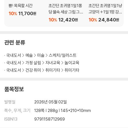
No.5 취미·동아리 활동에 쓸 수 있는 일러스트
뿅! 목욕할 시간
초간단 초귀염 1일 1퐁
초간단 초귀염 1일 1냥
No.6 귀여운 별자리 일러스트
당 물속 세상 그림 그리
고양이 + 1일 1멍 강아
10
11,700
%
원
칼럼: 일러스트 활용 예 3 ~이벤트 참가~
기
지 그림 그리기 세트
10
12,420
10
24,840
%
%
원
원
Chapter 5 실제로 그려 보아요
No.1 다이어리를 일러스트로 꾸며요
관련 분류
다이어리 쓰는 법
계절 색감을 의식해서 일러스트를 그려요
국내도서
예술
미술
스케치/일러스트
칼럼: 날씨 대집합
칼럼: 아직 더 있어요! 다이어리에 쓸 수 있는 이벤트 일러스트
국내도서
가정 살림
자녀교육
놀이교육
라인·프레임으로 귀엽게 꾸며요
국내도서
건강 취미
취미기타
취미기타
No.2 주변 소품을 귀엽게 꾸며 보세요!
편지나 메시지 카드로 마음을 전해요
품목정보
소품에도 일러스트를 그려 보아요
여러 가지 펜을 사용해 보아요
발행일
2026년 05월 02일
마치며
쪽수, 무게, 크기
128쪽 | 288g | 145*210*10mm
이 책의 특전에 대하여
ISBN13
9791158712969
INDEX