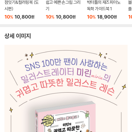
점잇기&컬러링북 (도
쉽고 예쁜 손그림 그리
박터틀의 재즈피아노
블
시편)
기
독학 가이드북 1
플
10
10,800
10
10,800
10
18,900
1
%
%
%
원
원
원
상세 이미지