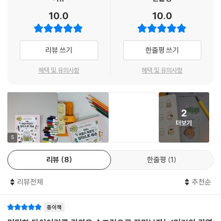
단순히 그리는 법만 알려주고 끝나는 것이 아닙니다. 1~4장에서는 기본
10.0
10.0
생물부터 계절감 넘치는 소품, 취미와 관련된 144가지의 다채로운 일러스
트를 그리는 법을 배우고, 5장 ‘실전편’에서는 이를 일상에 어떻게 활용하
는지 소개합니다. 2~3가지 펜으로 먼슬리 다이어리를 예쁘게 꾸미는 방
리뷰 쓰기
한줄평 쓰기
법부터, 마음을 전하는 메시지 카드, 포스트잇 장식까지 배운 그림을 10
0% 활용할 수 있는 센스 있는 꿀팁이 가득합니다.
혜택 및 유의사항
혜택 및 유의사항
2
더보기
5
리뷰
8
한줄평
1
리뷰전체
추천순
종이책