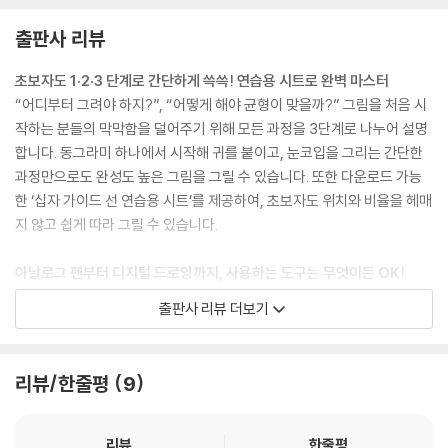
출판사 리뷰
초보자도 1·2·3 단계로 간단하게 쓱쓱! 연습용 시트로 완벽 마스터
“어디부터 그려야 하지?”, “어떻게 해야 균형이 맞을까?” 그림을 처음 시
작하는 분들의 막막함을 덜어주기 위해 모든 과정을 3단계로 나누어 설명
합니다. 동그라미 하나에서 시작해 귀를 붙이고, 눈코입을 그리는 간단한
과정만으로도 완성도 높은 그림을 그릴 수 있습니다. 또한 다운로드 가능
한 ‘십자 가이드 선 연습용 시트’를 제공하여, 초보자도 위치와 비율을 헤매
지 않고 쉽게 따라 그릴 수 있습니다.
아날로그 펜부터 디지털 드로잉까지, 사용하는 도구는 무엇이든 OK!
이 책은 특정 미술 도구를 강요하지 않습니다. 부드럽게 써지는 볼펜이나
출판사 리뷰 더보기
연필 같은 아날로그 펜은 물론, 스마트폰과 태블릿의 드로잉 앱(프로크리
에이트 등)을 사용하는 디지털 방식까지, 본인에게 가장 편안하고 익숙한
도구를 선택하면 됩니다. 도구에 구애받지 않고 언제 어디서나 나만의 일
리뷰/한줄평
9
상을 몽글몽글하게 기록해 보세요.
일상에 귀여움을 더하는 144가지 일러스트와 다이어리 꾸미기 꿀팁
리뷰
한줄평