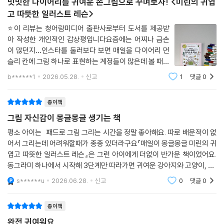
밋밋한 다이어리를 귀여운 손그림으로 꾸며보자! <미린의 귀엽
고 따뜻한 일러스트 레슨>
⭐️이 리뷰는 청어람미디어 출판사로부터 도서를 제공받
아 작성한 개인적인 감상평입니다요즘에는 어찌나 금손
이 많던지…인스타를 둘러보다 보면 매일을 다이어리 먼
슬리 칸에 그림 하나로 표현하는 계정들이 많은데 볼 때마
다 너무 부럽더라고요귀여운 그림들을 어찌나 잘 그리시
b******1
2026.05.28.
신고
1
댓글
0
는지~그래서 저도 심심한 제 다이어리를 꾸며보려고 청
어람 미디어(@chungaram_media )에서 나온 ＜미린
종이책
그림 자신감이 몽글몽글 생기는 책
평소 아이는 패드로 그림 그리는 시간을 정말 좋아해요. 따로 배운적이 없
어서 그리는데 어려워할때가 종종 있더라구요『매일이 몽글몽글 미린의 귀
엽고 따뜻한 일러스트 레슨』은 그런 아이에게 더없이 반가운 책이었어요.
동그라미 하나에서 시작해 3단계만 따라가면 귀여운 강아지와 고양이, 빵,
디저트, 소품까지 하나씩 완성되는 구성이라 그림을 어려워하는 아이도 자
s******u
2026.06.28.
신고
0
댓글
0
연스럽게 자
종이책
완전 귀여워요