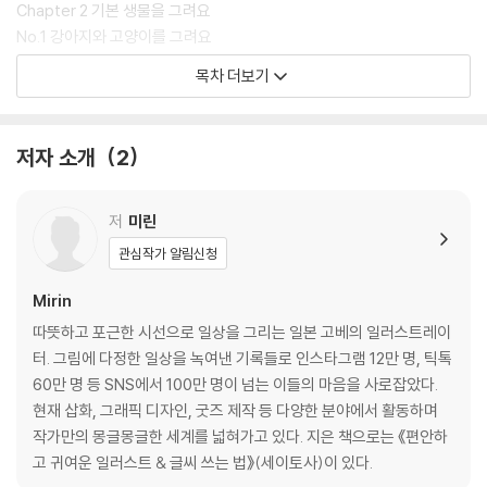
Chapter 2 기본 생물을 그려요
No.1 강아지와 고양이를 그려요
No.2 동그라미를 사용해 동물을 그려요 1
목차 더보기
No.3 동그라미를 사용해 동물을 그려요 2
No.4 쥐와 친구 동물을 그려요
No.5 다양한 새를 그려요
저자 소개
2
No.6 모양이 복잡한 동물에 도전해요 1
No.7 모양이 복잡한 동물에 도전해요 2
No.8 바다 생물을 그려요 1
저
미린
No.9 바다 생물을 그려요 2
관심작가 알림신청
No.10 바다 생물을 그려요 3
No.11 곤충을 그려요 1
Mirin
No.12 곤충을 그려요 2
따뜻하고 포근한 시선으로 일상을 그리는 일본 고베의 일러스트레이
No.13 공룡을 그려요
터. 그림에 다정한 일상을 녹여낸 기록들로 인스타그램 12만 명, 틱톡
칼럼: 일러스트 활용 예 2 ~일기와 SNS ~
60만 명 등 SNS에서 100만 명이 넘는 이들의 마음을 사로잡았다.
현재 삽화, 그래픽 디자인, 굿즈 제작 등 다양한 분야에서 활동하며
Chapter 3 시끌벅적한 일상을 그려요
작가만의 몽글몽글한 세계를 넓혀가고 있다. 지은 책으로는 《편안하
No.1 디저트를 그려요 1
고 귀여운 일러스트 & 글씨 쓰는 법》(세이토사)이 있다.
No.2 디저트를 그려요 2