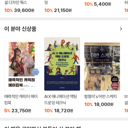
셜 디자인 웍스
잉
쉬
10
5,400
%
원
10
39,600
10
21,150
1
%
%
원
원
이 분야 신상품
매력적인 캐릭터 메이
AI X 애니메이션 액팅
함형미's 어반 스케치
브
킹북
드로잉 테크닉
셜
10
18,000
%
원
패
5
23,750
10
18,720
1
%
%
원
원