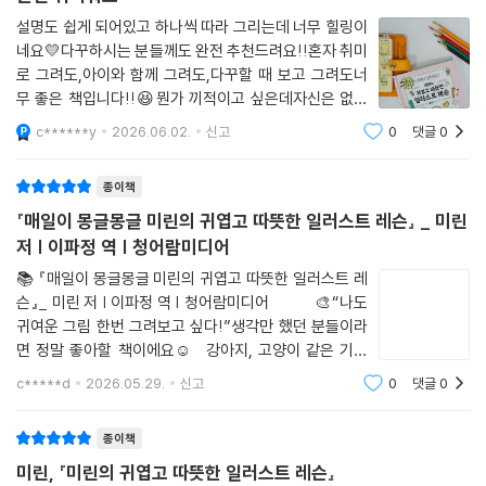
설명도 쉽게 되어있고 하나씩 따라 그리는데 너무 힐링이
네요💛다꾸하시는 분들께도 완전 추천드려요!!혼자 취미
로 그려도,아이와 함께 그려도,다꾸할 때 보고 그려도너
무 좋은 책입니다!!😆뭔가 끼적이고 싶은데자신은 없는
분들께 강력 추천합니다💛💛
c******y
2026.06.02.
신고
0
댓글
0
종이책
『매일이 몽글몽글 미린의 귀엽고 따뜻한 일러스트 레슨』 _ 미린
저 | 이파정 역 | 청어람미디어
📚 『매일이 몽글몽글 미린의 귀엽고 따뜻한 일러스트 레
슨』_ 미린 저 | 이파정 역 | 청어람미디어 🎨“나도
귀여운 그림 한번 그려보고 싶다!”생각만 했던 분들이라
면 정말 좋아할 책이에요☺️ 강아지, 고양이 같은 기본
동물부터음료, 디저트, 계절 소품까지아기자기하고 사랑
c*****d
2026.05.29.
신고
0
댓글
0
스러운 일러스트가 가득해서페이지를 넘기는 내내 기분
이 몽글몽글해지더라고요�
종이책
미린, 『미린의 귀엽고 따뜻한 일러스트 레슨』