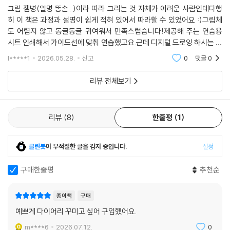
그림 젬병(일명 똥손...)이라 따라 그리는 것 자체가 어려운 사람인데다행
히 이 책은 과정과 설명이 쉽게 적혀 있어서 따라할 수 있었어요 :)그림체
도 어렵지 않고 동글동글 귀여워서 만족스럽습니다!제공해 주는 연습용
시트 인쇄해서 가이드선에 맞춰 연습했고요.근데 디지털 드로잉 하시는 분
들께 더 유용할 것 같긴 해요.그리고 이 책에 제공된 일러스트를 png 파일
l*****1
2026.05.28.
신고
0
댓글
0
로 다운받을 수도
리뷰 전체보기
리뷰
8
한줄평
1
클린봇
이 부적절한 글을 감지 중입니다.
설정
구매한줄평
추천순
종이책
구매
예쁘게 다이어리 꾸미고 싶어 구입했어요.
m****6
2026.07.12.
0