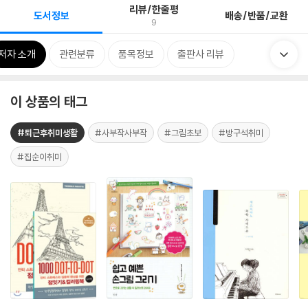
리뷰/한줄평
도서정보
배송/반품/교환
9
저자 소개
관련분류
품목정보
출판사 리뷰
이 상품의 태그
#퇴근후취미생활
#사부작사부작
#그림초보
#방구석취미
#집순이취미