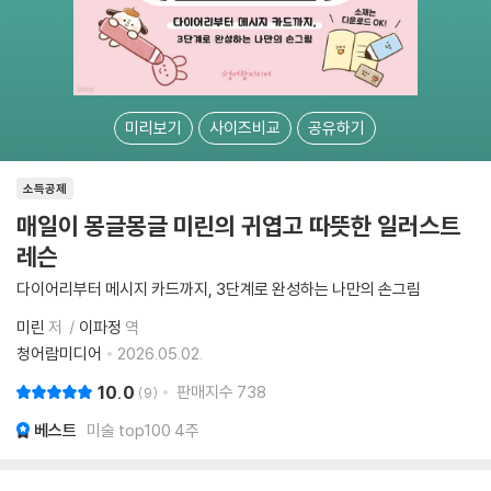
미리보기
사이즈비교
공유하기
소득공제
매일이 몽글몽글 미린의 귀엽고 따뜻한 일러스트
레슨
다이어리부터 메시지 카드까지, 3단계로 완성하는 나만의 손그림
미린
저
이파정
역
청어람미디어
2026.05.02.
10.0
판매지수
738
9
베스트
미술 top100 4주