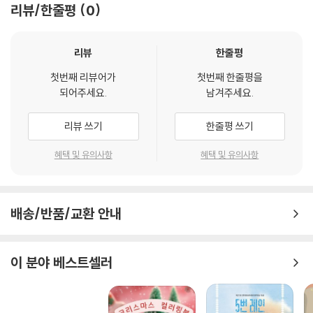
리뷰/한줄평
0
요. ‘그때 그 시절에 이런 사람이 있지 않았을까?’ 하는 상상에서 가상의 주
인공을 창조하여 역사 이야기를 꾸몄어요. 역사적 사건을 가장 재미있고
친근하게 전달하기 위해 이야기를 들려주는 화자를 다양하게 설정했어요.
리뷰
한줄평
역사적 인물, 가상의 인물, 동물, 땅, 불상, 척화비 등과 같은 무생물 들이
첫번째 리뷰어가
첫번째 한줄평을
이야기의 화자로 등장하지요. 어린 친구들이 이야기를 읽는 즐거움에 푹
되어주세요.
남겨주세요.
빠져들 수 있어요.
리뷰 쓰기
한줄평 쓰기
다채로운 그림으로 만나는 역사그림책
혜택 및 유의사항
혜택 및 유의사항
[첫역사그림책]은 역사책에 실리는 그림의 단조로움을 깨뜨리는 데 집중
했어요. 다양한 표현 기법을 도입하여 각 권의 특성을 살려 다채롭게 그려
냈지요. 사진을 보는 듯한 세밀한 그림, 낄낄 깔깔 만화풍의 그림, 풍속화와
배송/반품/교환 안내
같은 옛 그림, 애니메이션을 보는 듯한 그림, 힘 있고 따뜻한 수채화 그림,
깔끔한 도식화 같은 그림 등을 만나다 보면 지루할 틈이 없어요. 역사를 처
음 접하는 어린 친구들에게 친숙한 그림이 먼저 말을 걸어 준답니다.
이 분야 베스트셀러
한국사를 아우르는 5가지 핵심 영역으로 만나는 역사그림책