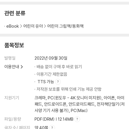
관련 분류
eBook
어린이 유아
어린이 그림책/동화책
품목정보
발행일
2022년 09월 30일
이용안내
배송 없이 구매 후 바로 읽기
이용기간 제한없음
TTS 가능
저작권 보호를 위해 인쇄 기능 제공 안함
지원기기
크레마, PC(윈도우 - 4K 모니터 미지원), 아이폰, 아이
패드, 안드로이드폰, 안드로이드패드, 전자책단말기(저
사양 기기 사용 불가), PC(Mac)
파일/용량
PDF(DRM) | 12.14MB
글자 수/ 페이지
약 40쪽