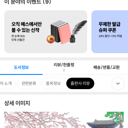
이 분야의 이벤트
9
리뷰/한줄평
도서정보
배송/반품/교환
0
자 소개
관련분류
품목정보
출판사 리뷰
상세 이미지