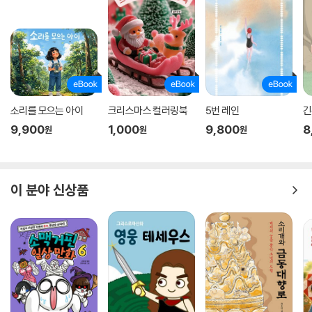
한국사 통사를 ‘건국, 인물, 전쟁, 생활 문화, 외교’, 5가지 핵심 영역으로 구
성하여 역사적 관점을 기르는 데 필요한 짜임새를 갖췄어요. '위풍당당 건
국 발전기', '야심만만 인물 분투기', '부글부글 투쟁기', '두루두루 생활 문
화 체험기', '요리조리 외교 줄타기', 총 5가지 핵심 영역으로 한국사 통사
를 훑어볼 수 있어요. 역사를 어떤 시각으로 바라보고 접근해야 하는지를
처음 배우는 어린 친구들에게 쉽게 다가갈 수 있는 구성이지요. 핵심 영역
으로 구성된 이야기를 읽으면서 다양한 시각을 기를 수 있답니다.
소리를 모으는 아이
크리스마스 컬러링북
5번 레인
긴
9,900
1,000
9,800
8
원
원
원
체험학습, 심화 정보, 문화유산을 모두 담은 역사그림책
부록 ‘뚜벅뚜벅 역사 여행’에서는 가족이 함께 역사를 체험할 수 있는 유적
이 분야 신상품
지나 박물관 등을 사진 자료와 함께 소개했어요. 역사 체험 학습을 준비하
거나 가상의 역사 체험을 진행하는 어린 친구들에게 효과적인 학습의 장이
되어 줄 수 있지요.부록 ‘또박또박 우리 역사’에서는 꼭 다루어야 하는 인
물, 사건, 문화유산, 유적 등 역사적 배경지식을 풀어서 설명해 놓았어요.
어려운 단어는 쉽게 풀었을 뿐만 아니라, 사진 자료를 통해 배경 이해를 돕
고 있지요.