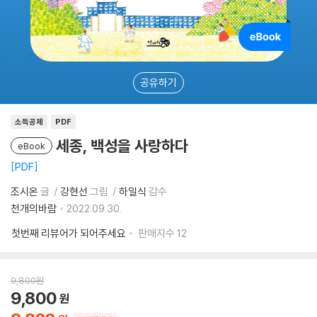
공유하기
소득공제
PDF
세종, 백성을 사랑하다
eBook
PDF
조시온
글
강현선
그림
하일식
감수
천개의바람
2022.09.30.
첫번째 리뷰어가 되어주세요
판매지수
12
9,800
원
9,800