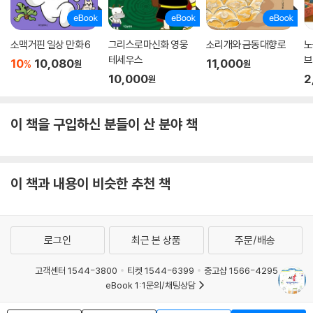
소맥거핀 일상 만화 6
그리스로마신화 영웅
소리개와 금동대향로
노
테세우스
브
10
10,080
11,000
%
원
원
10,000
2
원
이 책을 구입하신 분들이 산 분야 책
이 책과 내용이 비슷한 추천 책
로그인
최근 본 상품
주문/배송
고객센터 1544-3800
티켓 1544-6399
중고샵 1566-4295
eBook 1:1문의/채팅상담
예스이십사(주) 사업자 정보