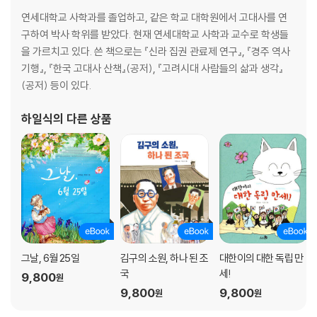
연세대학교 사학과를 졸업하고, 같은 학교 대학원에서 고대사를 연
구하여 박사 학위를 받았다. 현재 연세대학교 사학과 교수로 학생들
을 가르치고 있다. 쓴 책으로는 『신라 집권 관료제 연구』, 『경주 역사
기행』, 『한국 고대사 산책』(공저), 『고려시대 사람들의 삶과 생각』
(공저) 등이 있다.
하일식
의 다른 상품
그날, 6월 25일
김구의 소원, 하나 된 조
대한이의 대한 독립 만
국
세!
9,800
원
9,800
9,800
원
원