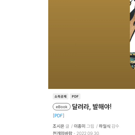
소득공제
PDF
달려라, 발해야!
eBook
PDF
조시온
글
이종미
그림
하일식
감수
천개의바람
2022.09.30.