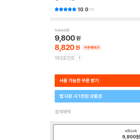
10.0
1
9,800
원
9,800
8,820
쿠폰혜택가
YES포인트
사용 가능한 쿠폰 받기
앱 다운 시 1천원 상품권
결제혜택
eBook
9,800