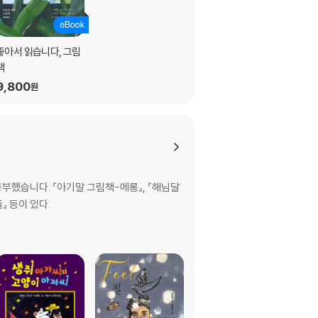
좋아서 읽습니다, 그림
책
9,800
원
부했습니다. 『아기말 그림책-메롱』, 『해님달
』 등이 있다.