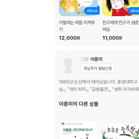
거절하는 마음 지켜주
친구에게 친구가 생겼
기
어요
12,000
11,000
원
원
그림
이종미
관심작가 알림신청
1965년 논산에서 태어났습니다. 중앙대학교
님』, 『개미 허리』, 『금방울전』, 『생쥐 아가씨
이종미
의 다른 상품