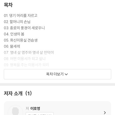
목차
01. 댕기 머리를 자르고
02. 할머니의 손님
03. 종로의 풍경이 새로우니
04. 인생의 봄
05. 화신미용실 견습생
06. 물세례
07. 열네 살 엽주와 열네 살 인덕이
08. 어떤 미용사가 되고 싶니
09. 행복을 주는 미용사가 되리
10. 라이발, 그것 한번 해 보자
목차 더보기
11. 공짜 미용실
12. 빛나는 가위의 주인
13. 부르봉 호텔 출장
저자 소개
1
14. 본디 즐거운 일
15. 갑자기 내린 소나기
16. 미리 약속한 손님
저
이호영
17. 재능과 노력