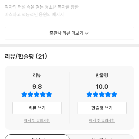
각자의 터널 속을 걷는 청소년 독자를 향한
따스하고 역동적인 응원의 메시지
《경성 최고 화신미용실입니다》는 실제 인물과 실제 사건을 모티프로 한 역
출판사 리뷰 더보기
사소설임과 동시에 소녀 인덕이의 성장 과정을 그린 성장소설이다. 모든
조선인들에게 지옥 같았던 일제 강점기, 특히 ‘어린’, ‘여성’인 인덕이에게
얼마나 더 매서운 세상이었을지 가늠하기 어렵다. 그러나 인덕이의 꿈을
리뷰/한줄평
21
감싸는 한 줄기 빛이 있었기에 인덕이의 피땀 어린 노력은 시련을 딛고 날
개를 펼칠 수 있었다. 바로 하나뿐인 가족 할머니, 멘토 오엽주 사장, 미용
실에서 함께 배우며 동고동락한 동료 견습생들, 동네 사람들까지…… 어두
리뷰
한줄평
컴컴한 터널 같은 삶 속에서도 인덕이는 혼자가 아니었다는 사실이었다.
9.8
10.0
작중 인덕이 할머니가 바랐던 “우리 아이들이 자기 꿈을 이루기 위해 공평
하게 노력하고 경쟁하는 세상, 그리고 자기가 원하는 바를 결국 이루어 내
는 세상”이 온전히 왔다고 말하기에는, 여전히 불의와 차별이 만연한 세상
리뷰 쓰기
한줄평 쓰기
이다. 그렇기에 《경성 최고 화신미용실입니다》는 그저 흥미로운 옛날이야
기로 읽히지만은 않는다. 그런 세상 앞에 선 청소년들에게 《경성 최고 화신
혜택 및 유의사항
혜택 및 유의사항
미용실입니다》는 따뜻한 격려와 응원을 보낸다.
“하고 싶은 게 뭔지 몰라 괴로울 때, 하고 싶은 이유보다는 해서는 안 되는