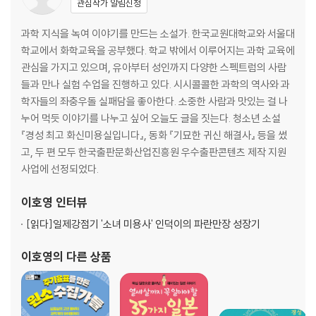
관심작가 알림신청
18. 번데기는 나비가 되고
19. 타 버린 꿈
과학 지식을 녹여 이야기를 만드는 소설가. 한국교원대학교와 서울대
20. 언 땅에 숨은 봄
학교에서 화학교육을 공부했다. 학교 밖에서 이루어지는 과학 교육에
21. 할머니는 단발랑
관심을 가지고 있으며, 유아부터 성인까지 다양한 스펙트럼의 사람
들과 만나 실험 수업을 진행하고 있다. 시시콜콜한 과학의 역사와 과
작가의 말
학자들의 좌충우돌 실패담을 좋아한다. 소중한 사람과 맛있는 걸 나
누어 먹듯 이야기를 나누고 싶어 오늘도 글을 짓는다. 청소년 소설
『경성 최고 화신미용실입니다』, 동화 『기묘한 귀신 해결사』 등을 썼
고, 두 편 모두 한국출판문화산업진흥원 우수출판콘텐츠 제작 지원
사업에 선정되었다.
이호영
인터뷰
[읽다]
일제강점기 '소녀 미용사' 인덕이의 파란만장 성장기
이호영
의 다른 상품