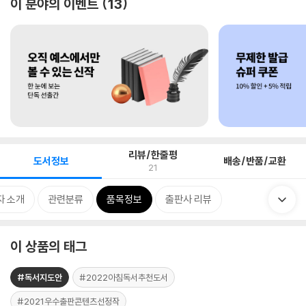
이 분야의 이벤트
13
리뷰/한줄평
도서정보
배송/반품/교환
21
자 소개
관련분류
품목정보
출판사 리뷰
이 상품의 태그
#독서지도안
#2022아침독서추천도서
#2021우수출판콘텐츠선정작