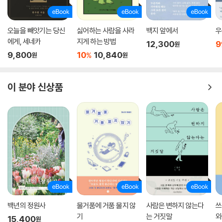
오늘을 빼앗기는 당신
싫어하는 사람을 사라
백지 앞에서
우
에게, 세네카
지게 하는 방법
12,300
9
원
9,800
10
10,840
%
원
원
이 분야 신상품
백년의 정원사
물거품에 거품 물지 않
사람은 변하지 않는다
쓰
기
는 거짓말
와
15,400
원