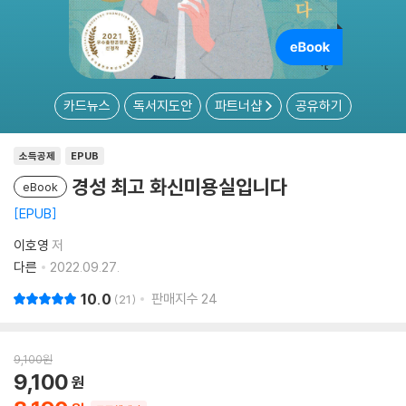
카드뉴스
독서지도안
파트너샵
공유하기
소득공제
EPUB
경성 최고 화신미용실입니다
eBook
EPUB
이호영
저
다른
2022.09.27.
10.0
판매지수
24
21
9,100
원
9,100