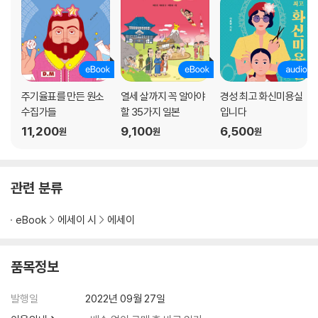
주기율표를 만든 원소
열세 살까지 꼭 알아야
경성 최고 화신미용실
수집가들
할 35가지 일본
입니다
11,200
9,100
6,500
원
원
원
관련 분류
eBook
에세이 시
에세이
품목정보
발행일
2022년 09월 27일