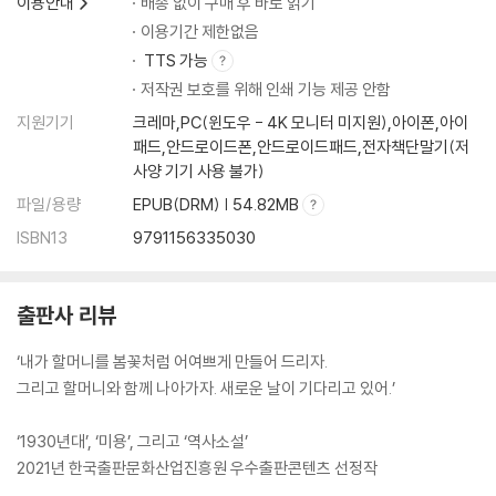
이용안내
배송 없이 구매 후 바로 읽기
이용기간 제한없음
TTS 가능
저작권 보호를 위해 인쇄 기능 제공 안함
지원기기
크레마,PC(윈도우 - 4K 모니터 미지원),아이폰,아이
패드,안드로이드폰,안드로이드패드,전자책단말기(저
사양 기기 사용 불가)
파일/용량
EPUB(DRM) | 54.82MB
ISBN13
9791156335030
출판사 리뷰
‘내가 할머니를 봄꽃처럼 어여쁘게 만들어 드리자.
그리고 할머니와 함께 나아가자. 새로운 날이 기다리고 있어.’
‘1930년대’, ‘미용’, 그리고 ‘역사소설’
2021년 한국출판문화산업진흥원 우수출판콘텐츠 선정작