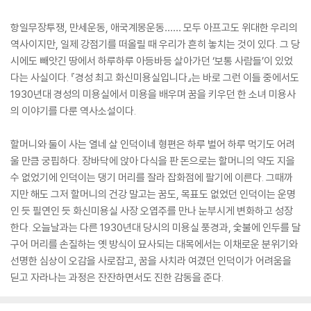
항일무장투쟁, 만세운동, 애국계몽운동…… 모두 아프고도 위대한 우리의
역사이지만, 일제 강점기를 떠올릴 때 우리가 흔히 놓치는 것이 있다. 그 당
시에도 빼앗긴 땅에서 하루하루 아등바등 살아가던 ‘보통 사람들’이 있었
다는 사실이다. 『경성 최고 화신미용실입니다』는 바로 그런 이들 중에서도
1930년대 경성의 미용실에서 미용을 배우며 꿈을 키우던 한 소녀 미용사
의 이야기를 다룬 역사소설이다.
할머니와 둘이 사는 열네 살 인덕이네 형편은 하루 벌어 하루 먹기도 어려
울 만큼 궁핍하다. 장바닥에 앉아 다식을 판 돈으로는 할머니의 약도 지을
수 없었기에 인덕이는 댕기 머리를 잘라 잡화점에 팔기에 이른다. 그때까
지만 해도 그저 할머니의 건강 말고는 꿈도, 목표도 없었던 인덕이는 운명
인 듯 필연인 듯 화신미용실 사장 오엽주를 만나 눈부시게 변화하고 성장
한다. 오늘날과는 다른 1930년대 당시의 미용실 풍경과, 숯불에 인두를 달
구어 머리를 손질하는 옛 방식이 묘사되는 대목에서는 이채로운 분위기와
선명한 심상이 오감을 사로잡고, 꿈을 사치라 여겼던 인덕이가 어려움을
딛고 자라나는 과정은 잔잔하면서도 진한 감동을 준다.