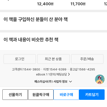
12,400
11,700
1
원
원
이 책을 구입하신 분들이 산 분야 책
이 책과 내용이 비슷한 추천 책
로그인
최근 본 상품
주문/배송
고객센터 1544-3800
티켓 1544-6399
중고샵 1566-4295
eBook 1:1문의/채팅상담
예스이십사(주) 사업자 정보
이용약관
개인정보처리방침
청소년보호정책
PC버전
회사소개
거래처관계자께
선물하기
원클릭구매
바로구매
카트담기
도서홍보
광고
Copyright © YES24 Corp. All Rights Reserved.