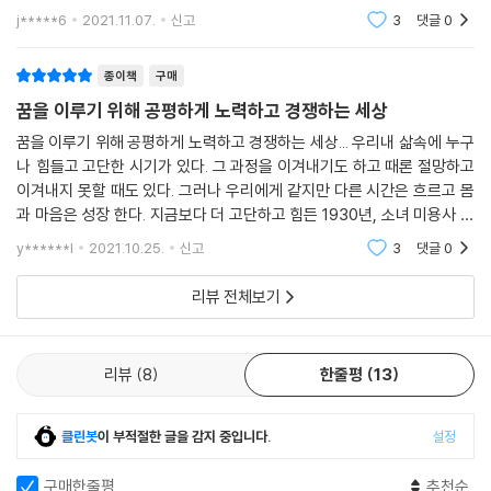
막 읽기 시작하는 우리 어린이들에게 이책을 추천해봅니다. 이야기의 전개
j*****6
2021.11.07.
신고
3
댓글
0
가 지루하지 않
종이책
구매
꿈을 이루기 위해 공평하게 노력하고 경쟁하는 세상
꿈을 이루기 위해 공평하게 노력하고 경쟁하는 세상... 우리내 삶속에 누구
나 힘들고 고단한 시기가 있다. 그 과정을 이겨내기도 하고 때론 절망하고
이겨내지 못할 때도 있다. 그러나 우리에게 같지만 다른 시간은 흐르고 몸
과 마음은 성장 한다. 지금보다 더 고단하고 힘든 1930년, 소녀 미용사 인
덕이의 파란만장 삶을 통해서 꿈을 이루기 위한 경험들, 그 속에 있는 희열
y******l
2021.10.25.
신고
3
댓글
0
과 좌절속에
리뷰 전체보기
리뷰
8
한줄평
13
클린봇
이 부적절한 글을 감지 중입니다.
설정
구매한줄평
추천순