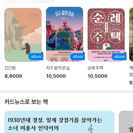
긴긴밤
지구 끝의 온실
순례 주택
책
8,800
10,500
10,500
원
원
원
8
카드뉴스로 보는 책