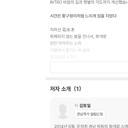
INTRO 바람의 길과 햇볕의 각도까지 계산했습
시간은 황구렁이처럼 느리게 집을 지었다
지리산 花水木
독해되지 않는 봄을 건너서, 화개로
밥만 먹여주는 소리
이름에서 풍기는 피 냄새
말 같잖은 소리 1
말 같잖은 소리 2
시간은 황구렁이처럼 느리게 느리게 집을 지었
혹등고래 한 마리와 허들 넘는 지렁이
저자 소개
1
지렁이 허들 넘기
몬산투 가는 길
저
김토일
술에 술 탄 듯 물에 물 탄 듯
관심작가 알림신청
삼촌, 물 처먹고 해!
그날, 알몸의 오이는 생수 속에서
2014년 5월, 무작정 경남 하동의 화개로 스