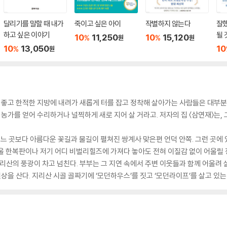
달리기를 말할 때 내가
죽이고 싶은 아이
작별하지 않는다
잘했
하고 싶은 이야기
될 
10
11,250
10
15,120
%
%
원
원
트셀
10
13,050
10
%
원
판)
치 좋고 한적한 지방에 내려가 새롭게 터를 잡고 정착해 살아가는 사람들은 대부
 농가를 얻어 수리하거나 널찍하게 새로 지어 살 거라고. 저자의 집 〈삼연재〉는,
어느 곳보다 아름다운 꽃길과 물길이 펼쳐진 쌍계사 맞은편 언덕 안쪽. 그런 곳에 
울 한복판이나 저기 어디 비벌리힐즈에 가져다 놓아도 전혀 이질감 없이 어울릴 정
지리산의 풍광이 차고 넘친다. 부부는 그 지연 속에서 주변 이웃들과 함께 어울려 
을 산다. 지리산 시골 골짜기에 ‘모던하우스’를 짓고 ‘모던라이프’를 살고 있는