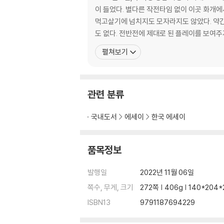
혹등고래 한 마리
이 들었다. 별다른 작전타임 없이 이곳 화개에
소리가 보이는, 풍경이 들리는
먹고살기에 넘치지도 모자라지도 않았다. 약간의
도 없다. 전반전에 제대로 된 플레이를 보여주
나는 조용히 쌀을 계량해 글로 집을 짓는다
펼쳐보기
달의 뒤편에서 울리는 종소리
잃어버린 반 걸음
또, 아내가 출근을 시작했다
관련 분류
아내의 도시락에 담는 것
나는, 조용히, 쌀을 계량해, 글로, 집을, 짓는다
국내도서
에세이
한국 에세이
갈치속젓을 곁들인 투움바 파스타
두 집 살림하는 아내
품목정보
초호화 유람기
춤추는 산책, 스미는 걷기
발행일
2022년 11월 06일
쪽수, 무게, 크기
272쪽 | 406g | 140*204
무늬 혹은 옹이
ISBN13
9791187694229
벚꽃 지고 명자꽃 필 무렵
화개온천탕 청룡 조우기遭遇記