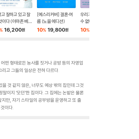
고 잘하고 있고 잘
[예스리커버] 결혼·여
우리가 빛의 속도로 갈
클라라와
것이다 (아마존 베스
름 (노을 에디션)
수 없다면
10
1
%
러 기념 전면 개정
16,200
10
19,800
10
15,300
%
%
%
원
원
원
분 어떤 형태로든 농사를 짓거나 공방 등의 자영업
 그리고 그들의 일상은 전혀 다르다.
있을 것 같지 않은, 너무도 예상 밖의 집인데 그것
말이지 ‘모던’한 집이다. 그 집에는 논밭은 물론
살지만, 자기 스타일의 공부방을 운영하고 또 출
 것이다.