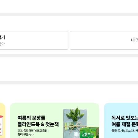
팔기
내 
불가