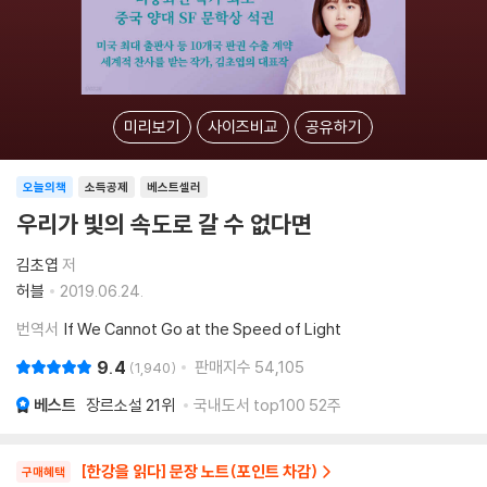
미리보기
사이즈비교
공유하기
오늘의책
소득공제
베스트셀러
우리가 빛의 속도로 갈 수 없다면
김초엽
저
허블
2019.06.24.
번역서
If We Cannot Go at the Speed of Light
9.4
판매지수
54,105
1,940
베스트
장르소설
21위
국내도서 top100 52주
[한강을 읽다] 문장 노트(포인트 차감)
구매혜택