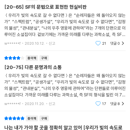
문자 대신 색채로, 문서나 책 대신 그림으로 기록을 남기는 그들의 언어. 그
[20-65] SF의 문법으로 표현한 현실비판
러니 풍경이 말이 되고 빛과 어둠이 말의 의미를 결정할 터였다.”(「할머니
＜우리가 빛의 속도로 갈 수 없다면＞은 “순례자들은 왜 돌아오지 않는
우주인 할매 시인」, 《한겨레신문》)
가”. “스펙트럼”, “공생가설”, “우리가 빛의 속도로 갈 수 없다면”, “감정
의 물성”, “관내분실”, “나의 우주 영웅에 관하여”라는 7개의 단편으로 이
갑자기 웃음이 나왔다. 마음이 느슨해졌다. 눈앞의 루이가 바로 며칠 전까
루어진 소설집이다. 겉보기에는 가까운 미래를 다루는 과학소설, 즉 SF지
지 함께 지내던 바로 그 루이처럼 느껴졌다. 루이는 희진을 보고 있었다. 그
만, 각각의 단편이 담고 있는 것은 우리의 현실이다. 게다가 하나의 이야기
w******f
2020.10.12.
신고
21
댓글
0
리고 희진의 뒤로 펼쳐진 노을을 보고 있었다.
가
“그럼, 루이. 네게는…….”
희진은 루이이 눈에 비친 노을의 붉은 빛을 보았다.
종이책
구매
“저 풍경이 말을 걸어오는 것처럼 보이겠네.”
[20-75] 다른 문명과의 소통
희진은 결코 루이가 보는 방식으로 그 풍경을 볼 수 없을 것이다. 하지만 희
＜우리가 빛의 속도로 갈 수 없다면＞은 “순례자들은 왜 돌아오지 않는
진은 루이가 보는 세계를 약간이나마 상상할 수 있었고, 기쁨을 느꼈다.
가”. “스펙트럼”, “공생가설”, “우리가 빛의 속도로 갈 수 없다면”, “감정
- 「스펙트럼」 중에서
의 물성”, “관내분실”, “나의 우주 영웅에 관하여”라는 단편들로 이루어진
소설집이다. 가까운 미래를 다루는 과학소설, 즉 SF의 형식을 빌린 이 7개
문학평론가 인아영은 스펙트럼에서 외계생명체인 ‘루이’와 주인공 ‘희
의 단편은 하나 하나의 이야기가 담고 있는 담론(談論)의 규모가 커서 7
w******f
2020.11.20.
신고
17
댓글
8
진’이 첫 소통을 하는 장면을 인용한다. “이해 불가능성에 대한 이렇게 아
개 이
름다운 장면을 본 적이 있던가. 루이는 희진에게 언제까지나 “마음을 다해
종이책
구매
사랑하기에는 너무 빨리 죽어버리는, 인간의 감각으로는 온전히 느낄 수도
나는 내가 가야 할 곳을 정확히 알고 있어 [우리가 빛의 속도로
이해할 수도 없는 완전한 타자”이다. 그러나 그 앞에서 희진은 이들을 이해