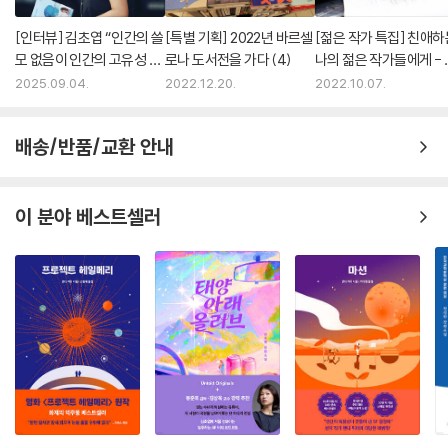
[인터뷰] 김초엽 “인간의 쓸
[특별 기획] 2022년 바르셀
[젊은 작가 특집] 친애하
모 없음이 인간의 고유성 아
로나 도서전을 가다 (4)
나의 젊은 작가들에게 - 
닐까”
소범 기자
2025.09.04.
2022.12.20.
2022.10.07.
배송/반품/교환 안내
이 분야 베스트셀러