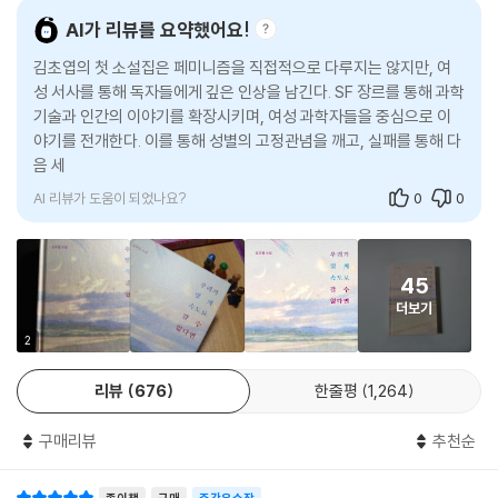
를 비장애로, 디스토피아를 유토피아로, 불완전함을 완전함으로 간편하게
AI가 리뷰를 요약했어요!
“나는 내 우울을 쓰다듬고 손 위에 두기를 원해. 그게 찍어 맛볼 수 있고 단
뒤집는 대신 오히려 그 이분법적인 항들의 관계를 사유하게 한다”(작품해
단히 만져지는 것이었으면 좋겠어.”
김초엽의 첫 소설집은 페미니즘을 직접적으로 다루지는 않지만, 여
설 중)라고 문학평론가 인아영은 말한다. 무엇이 우리를 그럼에도 불구하
보현은 우울체를 손으로 한번 쥐었다가 탁자에 놓았다. 우울체는 단단하고
성 서사를 통해 독자들에게 깊은 인상을 남긴다. SF 장르를 통해 과학
고, 혐오와 차별, 모순으로 가득 찬 세계를 분투하며 살아가게 하는지. 이
기술과 인간의 이야기를 확장시키며, 여성 과학자들을 중심으로 이
푸르며 묘한 향기가 나는, 부드러운 질감을 가진, 동그랗고 작은 물체였다.
소설은 이야기를 통해 질문한다.
야기를 전개한다. 이를 통해 성별의 고정관념을 깨고, 실패를 통해 다
---「감정의 물성」 중에서
음 세대의 가능성을 열어가는 과정을 보여준다.
소녀들의 영웅이 금메달리스트일 필요는 없다
때로 어떤 사람들에게는 의미가 담긴 눈물이 아니라 단지 눈물 그 자체가
AI 리뷰가 도움이 되었나요?
0
0
필요한 것 같기도 하다.
김초엽의 소설에는 정상과 비정상, 성공과 실패, 주류와 비주류 등 경계를
---「감정의 물성」 중에서
향한 응시가 있고, 질문이 있다. 「나의 우주 영웅에 관하여」에는 실패한 여
45
성 우주인이 등장한다. ‘우주 너머’를 항해하기 위한 우주인 선발에 뽑히지
죽은 엄마는 이 도서관에 기록되었다. 엄마의 사망 소식 이후에 지민이 우
더보기
만 내로라하는 ‘스펙’이 없는, 무엇보다 나이 많은 여성이라는 이유로 비난
편으로 받은 수십 장의 마인드 매뉴얼에 따르면 그랬다. 하지만 지민은 한
받는 ‘재경 이모’는 그럼에도 불구하고 비난 때문에 좌절하지도 낙담하지
2
번도 도서관을 찾지 않았다. 죽은 엄마를 만나고 싶다는 생각도, 만나서 무
도 않는다. 누군가의 기대에 부흥할 생각도, 누군가의 기준에 의한 성공을
슨 말을 해야겠다는 생각도 해본 적이 없었다. 만약 엄마가 이렇게 허탈하
리뷰
676
한줄평
1,264
향해 질주할 생각도 않는다. 소설은 마치 잃어버린 역사를 쓰는 젊은 역사
게 사라져버릴 줄 알았더라면 늦기 전에 이곳을 찾았을 텐데.
가를 떠올리게 한다. ‘여성사’를 쓰는 젊은 역사가의 질문과 닮아 있는 것도
---「관내분실」 중에서
구매리뷰
추천순
같다. 왜 어떤 기록은 기록되지 않는가, 왜 역사는 언제나 남성의 서사이고
성공의 롤모델 또한 남성인 경우가 대부분인가. 소수자에게 그들 역사는
재경은 수많은 소녀들의 삶을 바꿨을 것이다. 최후에 다른 선택을 했다고