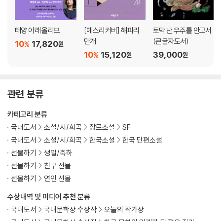
태양 아래 올리브
[예스리커버] 해파리
토막 난 우주를 안고서
만개
(큰글자도서)
10
17,820
%
원
10
15,120
39,000
%
원
원
관련 분류
카테고리 분류
국내도서
소설/시/희곡
장르소설
SF
국내도서
소설/시/희곡
한국소설
한국 단편소설
선물하기
생일/축하
선물하기
친구 선물
선물하기
연인 선물
수상내역 및 미디어 추천 분류
국내도서
국내문학상 수상작
오늘의 작가상