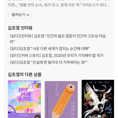
다면』, 『원통 안의 소녀』 등이 있고, 함께 지은 책 『사이보그가 되다』
가 있고, 여러 앤솔러지에 참여했다. 2019년 오늘의 작가상, 2020년
펼쳐보기
문학동네 젊은작가상을 수상했다. 2021년도 한국 문학의 미래가 될
젊은 작가 투표에서 1위 하였다. 우주에 대해 상상하는 걸 좋아하지만
김초엽
인터뷰
우주에 직접 가고
[읽다]
[인터뷰] 김초엽 “인간의 쓸모 없음이 인간의 고유성 아닐
까”
[읽다]
김초엽 “서로 다른 세계가 겹치는 순간에 대해”
[읽다]
[커버 스토리] 김초엽, 2020년 우리가 기억해야 할 작가
[읽다]
김초엽 “진실에 한 발자국 더 가까워지는 SF”
김초엽
의 다른 상품