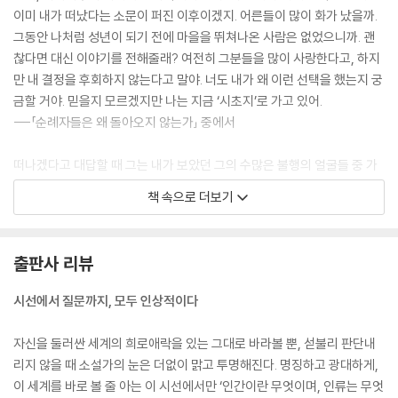
이미 내가 떠났다는 소문이 퍼진 이후이겠지. 어른들이 많이 화가 났을까.
그동안 나처럼 성년이 되기 전에 마을을 뛰쳐나온 사람은 없었으니까. 괜
찮다면 대신 이야기를 전해줄래? 여전히 그분들을 많이 사랑한다고, 하지
만 내 결정을 후회하지 않는다고 말야. 너도 내가 왜 이런 선택을 했는지 궁
금할 거야. 믿을지 모르겠지만 나는 지금 ‘시초지’로 가고 있어.
---「순례자들은 왜 돌아오지 않는가」 중에서
떠나겠다고 대답할 때 그는 내가 보았던 그의 수많은 불행의 얼굴들 중 가
장 나은 미소를 짓고 있었지. 그때 나는 알았어.
책 속으로 더보기
우리는 그곳에서 괴로울 거야.
하지만 그보다 많이 행복할 거야.
---「순례자들은 왜 돌아오지 않는가」 중에서
출판사 리뷰
밤마다 떠오르는 다섯 개의 위성들은 이곳이 지구가 아님을 증명하듯 빛났
시선에서 질문까지, 모두 인상적이다
다. 기록장치만이 희진에게 익숙한 지구식 시간의 흐름을 알려주었다.
마침내 그들을 만났을 때, 희진은 자신이 환각을 보고 있다고 생각했다. 사
자신을 둘러싼 세계의 희로애락을 있는 그대로 바라볼 뿐, 섣불리 판단내
람이 있었다. 이족 보행을 하는, 팔다리를 가진 사람들. 누군가 드디어 희진
리지 않을 때 소설가의 눈은 더없이 맑고 투명해진다. 명징하고 광대하게,
을 구하러 온 걸까. 아니다. 그럴 리가 없었다. 이곳은 낯선 행성이다.
이 세계를 바로 볼 줄 아는 이 시선에서만 ‘인간이란 무엇이며, 인류는 무엇