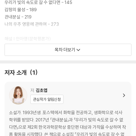
우리가 빛의 속도로 갈 수 없다면 - 145
감정의 물성 - 189
관내분실 - 219
나의 우주 영웅에 관하여 - 273
해설 | 인아영(문학평론가)
아름다운 존재들의 제자리를 찾아서 - 321
목차 더보기
작가의 말 - 337
저자 소개
1
저
김초엽
관심작가 알림신청
소설가. 1993년생. 포스텍에서 화학을 전공하고, 생화학으로 석사
학위를 받았다. 2017년 「관내분실」과 「우리가 빛의 속도로 갈 수 없
다면」으로 제2회 한국과학문학상 중단편 대상과 가작을 수상하며 작
품 활동을 시작했다. 쓴 책으로 소설집 『우리가 빛의 속도로 갈 수 없