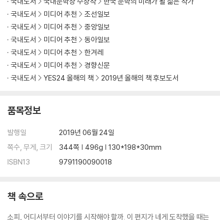
국내도서
국내문학상 수상작
한국 문학의 미래가 될 젊은 작가
국내도서
미디어 추천
조선일보
국내도서
미디어 추천
중앙일보
국내도서
미디어 추천
동아일보
국내도서
미디어 추천
한겨레
국내도서
미디어 추천
경향신문
국내도서
YES24 올해의 책
2019년 올해의 책 후보도서
품목정보
발행일
2019년 06월 24일
쪽수, 무게, 크기
344쪽 | 496g | 130*198*30mm
ISBN13
9791190090018
책 속으로
소피, 어디서부터 이야기를 시작해야 할까. 이 편지가 네게 도착했을 때는