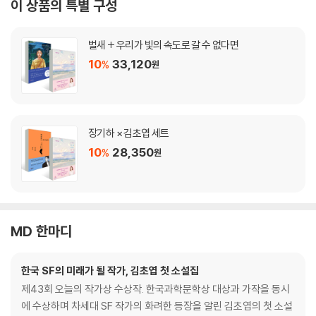
이 상품의 특별 구성
벌새 + 우리가 빛의 속도로 갈 수 없다면
10
33,120
%
원
장기하 × 김초엽 세트
10
28,350
%
원
MD 한마디
한국 SF의 미래가 될 작가, 김초엽 첫 소설집
제43회 오늘의 작가상 수상작. 한국과학문학상 대상과 가작을 동시
에 수상하며 차세대 SF 작가의 화려한 등장을 알린 김초엽의 첫 소설