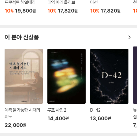
프로젝트 헤일메리
태양 아래 올리브
마션
천
10
19,800
10
17,820
10
17,820
1
%
%
%
원
원
원
이 분야 신상품
예측 불가능한 시대의
루프 사인 2
D-42
뉴
지도
점
14,400
13,600
원
원
22,000
7
원