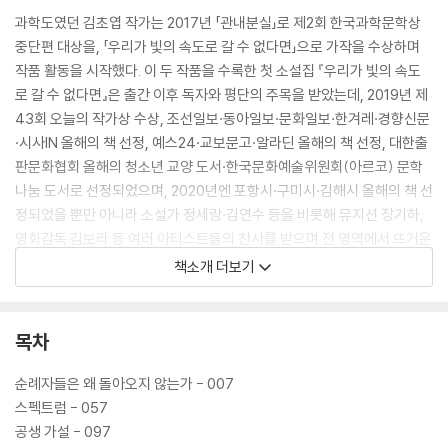
과학도였던 김초엽 작가는 2017년 「관내분실」로 제2회 한국과학문학상
중단편 대상을, 「우리가 빛의 속도로 갈 수 없다면」으로 가작을 수상하며
작품 활동을 시작했다. 이 두 작품을 수록한 첫 소설집 『우리가 빛의 속도
로 갈 수 없다면』은 출간 이후 독자와 평단의 주목을 받았는데, 2019년 제
43회 오늘의 작가상 수상, 조선일보·동아일보·문화일보·한겨레·경향신문
·시사IN 올해의 책 선정, 예스24·교보문고·알라딘 올해의 책 선정, 대한출
판문화협회 올해의 청소년 교양 도서·한국문화예술위원회(아르코) 문학
나눔 도서로 선정되었으며, 2020년엔 포항시·구미시·김해시 올해의 책 선
정되었을 뿐만 아니라 소설가 정세랑·김연수 등을 비롯해 뮤지션 장기하,
영화감독 김보라 등 여러 아티스트들의 찬사를 받으며 전 영역에서 뜨거운
관심을 받았다. 이후 2023년엔 비중화권 작가 최초로 중국의 대표적 SF
책소개 더보기
문학상인 중국성운상 번역작품 부문 금상과 은하상 최고인기외국작가상
을 동시 수상하면서 국제적으로도 높은 평가를 받았다.
목차
『우리가 빛의 속도로 갈 수 없다면』은 현재까지 40만 부가 판매되었으며,
미국 사이먼 앤 슈스터(사가 프레스)를 포함한 10여 개국에 판권이 수출되
순례자들은 왜 돌아오지 않는가 - 007
었다. 일본·대만·중국·스페인·프랑스에서 출간되어 해외 팬들의 사랑을 받
스펙트럼 - 057
고 있다.
공생 가설 - 097