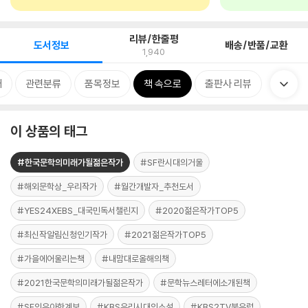
리뷰/한줄평
도서정보
배송/반품/교환
1,940
개
관련분류
품목정보
책 속으로
출판사 리뷰
이 상품의 태그
#한국문학의미래가될젊은작가
#SF란시대의거울
#해외문학상_우리작가
#월간개발자_추천도서
#YES24XEBS_대국민독서챌린지
#2020젊은작가TOP5
#최신작알림신청인기작가
#2021젊은작가TOP5
#가을에어울리는책
#내맘대로올해의책
#2021한국문학의미래가될젊은작가
#문학뉴스레터에소개된책
#SF의우아한계보
#KBS우리시대의소설
#KBS2TV북유럽