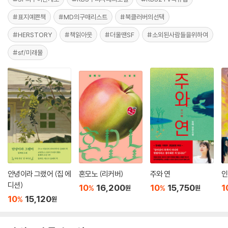
#표지예쁜책
#MD의구매리스트
#북클러버의선택
#HERSTORY
#책읽아웃
#더울땐SF
#소외된사람들을위하여
#sf/미래물
안녕이라 그랬어 (집 에
혼모노 (리커버)
주와 연
인
디션)
10
16,200
10
15,750
1
%
%
원
원
10
15,120
%
원