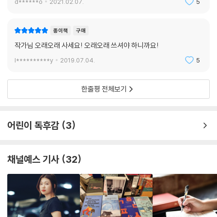
d******o
2021.02.07.
5
종이책
구매
작가님 오래오래 사세요! 오래오래 쓰셔야 하니까요!
l**********y
2019.07.04.
5
한줄평 전체보기
어린이 독후감
3
채널예스 기사
32