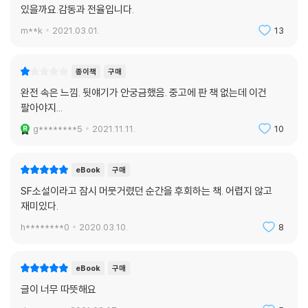
하고 나의 세계를, 우리의 세계를 알아야겠다고 용기 내는 마음, 우리의 사
있을까요.감동과 전율입니다.
랑과 우정을 말하며 지지 않는 마음, 분투하는 태도가 김초엽의 소설에는
m**k
2021.03.01.
13
있다.
종이책
구매
완전 속은 느낌. 뒷얘기가 안궁금했음. 중고에 판 책 없는데 이건
팔아야지...
g********5
2021.11.11.
10
eBook
구매
SF소설이라고 잠시 머뭇거렸던 순간을 후회하는 책. 어렵지 않고
재미있다.
h********0
2020.03.10.
8
eBook
구매
글이 너무 따뜻해요