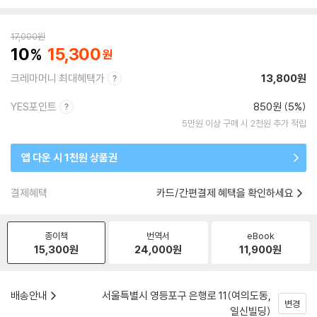
17,000
원
10
15,300
크레마머니 최대혜택가
13,800원
YES포인트
850원 (5%)
5만원 이상 구매 시 2천원 추가 적립
앱 다운 시 1천원 상품권
결제혜택
카드/간편결제 혜택을 확인하세요
종이책
번역서
eBook
15,300
원
24,000
원
11,900
원
배송안내
서울특별시 영등포구 은행로 11(여의도동,
변경
일신빌딩)