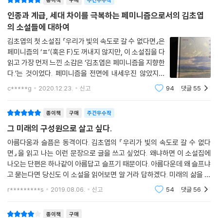
그 자체만으로도 의미있는 것이지, (누군가의 기준에 따른) 성공의 역사가
종이책
구매
주간우수작
해서 재경이 바꾸었던 숱한 삶의 경로들이 되돌려지는 것은 아니다. 가윤
중요한 것은 아니라고 말하는 듯하다. 미션에 실패했다고 비난받는 우주인
인종과 계급, 세대 차이를 극복하는 페미니즘으로서의 김초엽
이 바로 그 증거 중 하나였다. 가윤은 한때 재경을 보며 우주의 꿈을 꾸던
일지라도, 어떤 소녀에게는 그의 존재 자체가 응원일 수 있다. 무엇이 성공
의 소설들에 대하여
소녀였고, 이제 재경 다음에 온 사람이었다.
이고, 무엇이 실패인가. 우주 미션에는 실패했지만, 소녀를 응원하는 일에
김초엽의 첫 소설집 『우리가 빛의 속도로 갈 수 없다면』은
---「나의 우주 영웅에 관하여」 중에서
성공했다면 그 삶을 실패한 삶이라 할 수 있을까. 소녀들의 영웅이 금메달
페미니즘의 ‘ㅍ’(혹은 F)도 꺼내지 않지만, 이 소설집을 다
리스트일 필요는 없다. 이 소설에서는 여성들로 이루어진 대안 가족의 모
읽고 가장 먼저 느낀 소감은 ‘김초엽은 페미니즘을 지향한
습도 그려내는데, 우리의 가족제도가 반드시 당연한 것은 아니라고, 우정
다.’는 것이었다. 페미니즘을 전면에 내세우진 않았지만
과 연대의 공동체로서 가족의 가능성을 말하기도 한다. 작가의 고민과 질
여성서사로 꽉 채워진 소설들을 보며, 이 책이 독자들에게
c*****g
2020.12.23.
신고
94
댓글
55
문을 “쨍하게 빛나는” 이야기로 들려준다.
전폭적인 지지와 사랑을 받은 건 ‘SF’여서기보다는 소설
속에 내재된 페미니즘적 메
종이책
구매
주간우수작
다섯 개의 위성이 뜨는 곳에서도, 지지 않는 마음
그 미래의 구성원으로 살고 싶다.
「우리가 빛의 속도로 갈 수 없다면」의 주인공은 매력적인 ‘할머니 과학
아름다움과 슬픔은 동격이다. 김초엽의 『우리가 빛의 속도로 갈 수 없다
자’이다. 가족과 생이별하고, 아득한 우주에서 재회를 위해 고군분투하는
면』을 읽고 나는 이런 문장으로 글을 쓰고 싶었다. 왜냐하면 이 소설집에
나오는 단편은 하나같이 아름답고 슬프기 때문이다. 아름다운데 왜 슬프냐
삶을 그리고 있다. 「스펙트럼」에도 ‘할머니 과학자’가 주인공으로 등장한
고 묻는다면 당신도 이 소설을 읽어보면 알 거라 답하겠다. 미래의 삶을 상
다. 그동안 왜 서사의 주인공은 남성이거나 여성이어도 젊은 여성인 소설
상한 SF 소설에 대한 나의 편견은 김초엽의 소설로 인해 전부 사라졌다. 한
이 주가 되었을까? 문학평론가 서영인은 ‘할머니’가 서사의 주인공으로 등
r*********s
2019.08.06.
신고
54
댓글
56
때 내게 과학
장함을 김초엽 소설에서 포착한다. 그러면서 이 소설 「스펙트럼」에서 다룬
‘언어’에 관해 주목한다. “가장 기억에 남는 것은 외계 생명체들의 언어다.
종이책
구매