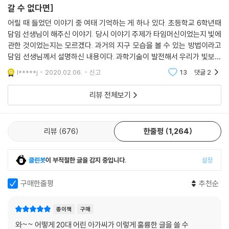
갈 수 없다면]
하고 싶다는 마음을 버리지 못하고, 불가능을 알면서도 믿으려고 하며, 그
들의 존재를 받아들이려고 한다. 지구에 돌아온 희진이 평생 수집했던 유
어릴 때 들었던 이야기 중 여태 기억하는 게 하나 있다. 초등학교 6학년때
리가 “보통의 감각으로 볼 수 없는 대상을 보게 하는 도구”라면, 이 아름다
담임 선생님이 해주신 이야기. 당시 이야기 주제가 타임머신이었는지 빛에
관한 것이었는지는 모르겠다. 과거의 지구 모습을 볼 수 있는 방법이라고
운 장면을 가능케 하는 외계 생명체와 다른 행성을 그릴 수 있는 SF소설은,
담임 선생님께서 설명하신 내용이다. 과학기술이 발전해서 우리가 빛보다
우리로 하여금 지금 여기의 세계를 새로운 감각으로 보게 하는 또 하나의
빠른 속도로 여행을 할 수 있게 되면 지구가 우주로 보낸 빛을 따라잡아 그
유리일 것이다.“(《현대문학》 2018년 9월호)
l*****j
2020.02.06.
신고
13
댓글
2
빛을 분석하
리뷰 전체보기
김초엽의 소설은 근사한 세계를 그려내는 상상력에서 한 발 더 나아가, 우
리를 돌아보게 하는 질문을 던진다. 타자를 알고자 하는 것은 사랑한다는
것의 다른 말이 아니겠느냐고. 완벽하게 이해할 수 없는 상대를 완전하게
리뷰
676
한줄평
1,264
이해하는 방법이란 없는 거냐고 애타게 묻는 누군가에게. 김초엽의 소설이
들려주는 이야기는 문학평론가 인아영의 말로 갈음할 수 있을 것 같다. “불
가능성을 껴안는 것”, 불가능성을 껴안고 고군분투하는 인물을 통해, 김초
클린봇
이 부적절한 글을 감지 중입니다.
설정
엽의 소설은 정답이 없는 불가능한 답을 찾기 위해 고군분투한다.
구매한줄평
추천순
다섯 개의 위성이 뜨는 행성에 홀로 남겨져 외계인과 조우하게 되더라도
(「스펙트럼」), 고통 없는 유토피아에서 짐짓 모르는 것처럼 질문하지 않고
종이책
구매
살아갈 수 있을 때에도(「순례자들은 왜 돌아오지 않는가」). 그럼에도 불구
와~~ 어떻게 20대 어린 아가씨가 이렇게 훌륭한 글을 쓸 수