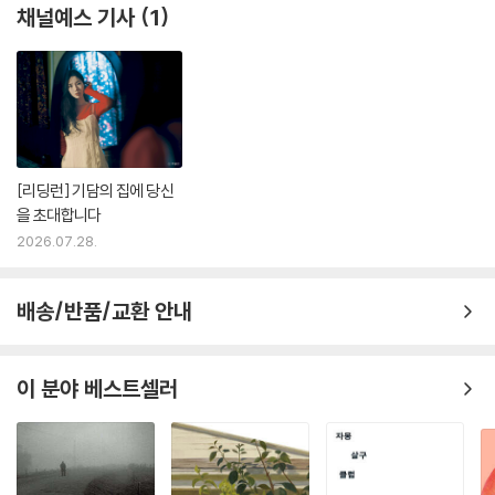
떨까. 소설은 기술을 매끈하게 만들기 위해 스스로 거칠어지고 피폐해져만
채널예스 기사
1
가는, 편리함 이면에 가려진 인간의 노동을 핍진하게 그려낸다.
‘내일’의 마지막을 닫는 〈고(蠱)〉는 이 소설집에서 가장 최근에 쓰인 작품
이다. 2026년 6월 대산문화에 발표되었으니, 작가의 현재 글쓰기가 어디
까지 와 있는지를 가장 생생하게 보여준다는 점에서도 의미가 있는 소설이
다. 이 소설은 안드로이드 의사가 상용화된 미래를 배경으로, 빚에 쫓기는
한의사 이익이 독충들을 항아리에 가두어 만드는 독약 ‘고’로 환자들을 속
[리딩런] 기담의 집에 당신
을 초대합니다
이며 스스로 파멸해가는 이야기다. 이익은 고를 만들기 위해 안드로이드
‘도윤’을 데려온다. 처음엔 이익이 도윤을 부리는 것 같지만 시간이 갈수록
2026.07.28.
누가 누굴 부리는지 모르게 된다. 기술이 극도로 발달한 세계에서 오히려
살아남는 것은 심마니나 약초꾼처럼 가장 원시적인 방식이라는 것도, 이
배송/반품/교환 안내
소설이 건네는 서늘한 역설이다. 그리고 인간성을 잃어버린 인간 곁에는
언제나 인간보다 더 인간다운 안드로이드 ‘도윤’이 있다. “그럴 때 도윤은
정말 사람 같았다. 순수할 만큼 악하고, 우열에 민감하며, 약한 지점만 기막
이 분야 베스트셀러
히게 포착하는 사람.” 그런 도윤 곁에서 작가는 묻는다. 인간과 기술의 경
계가 흐릿해진 세계에서 우리가 진짜 두려워해야 할 것은 무엇인지.
작가의 고백과 플레이리스트