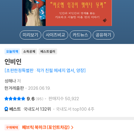
미리보기
사이즈비교
카드뉴스
공유하기
오늘의책
소득공제
베스트셀러
인비인
초판한정특별판 : 작가 친필 메세지 엽서, 양장
성해나
저
한겨레출판
2026.06.19.
9.6
판매지수
50,922
95
베스트
국내도서
132위
국내도서 top100 4주
패브릭 북마크(포인트차감)
구매혜택