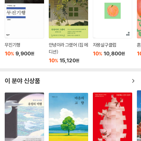
《인비인》에는 평론과 추천사 대신 작가가 직접 쓴 아홉 편의 해설이 수록
되어 있다. 소설을 쓰게 된 계기, 조사하면서 알게 된 것들, 쓰면서 가장 힘
들었던 순간들이 적혀 있다. 731부대 소속으로 생체실험을 자행한 요시무
라 히사토는 교토 부립 의대의 총장을 역임하고 말년에 훈장까지 받았으
며, 이시이 시로는 패전 후 정체를 숨긴 채 여관을 운영하다 병사했다. 그들
무진기행
안녕이라 그랬어 (집 에
자몽살구클럽
혼
중 역사의 준엄한 단죄를 받은 이는 없다. 소설을 읽고 곧바로 작가의 말을
디션)
10
9,900
10
10,800
1
%
%
원
원
읽으면, 소설이 한 겹 더 깊어진다.
10
15,120
%
원
또한, 각 부마다 플레이리스트도 QR코드로 삽입되어 있다. 세 부 ‘어제’ ‘오
늘’ ‘내일’에 맞춰 성해나 작가가 직접 고른 곡들이다. 〈프랭크 오자와〉에서
이 분야 신상품
오자와의 인생을 낙찰받은 화자가 듣는 니나 시몬의 〈Feeling Good〉처
럼, 소설과 음악은 내내 함께 흐른다. 아홉 편의 소설과 아홉 편의 해설, 그
리고 아홉 점의 일러스트가 모여, 《인비인》은 읽는 책이자 보는 책, 그리고
듣는 책이 된다.
이곳엔 인간이 몇이나 될까
2026년, 우리는 AI와 대화하고, 알고리즘이 큐레이션한 세계 속에서 살아