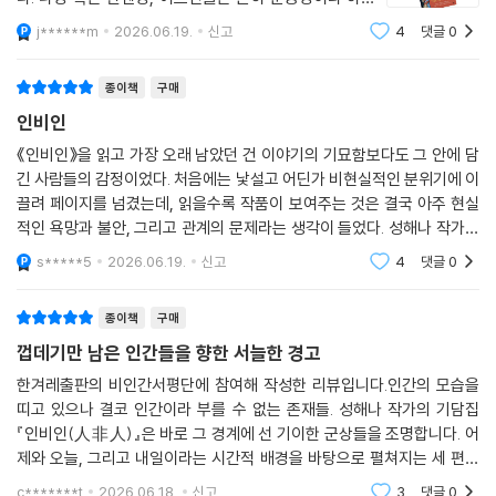
체크 셔츠의 목소리도 들렸다.
고 구경거리로 소비하는 방관자들이다. 작가는 그 두 겹의 죄악 사이 어딘
그 병을 가진 환자들을 격리 치료하던 섬이다. 어릴 적에
j******m
2026.06.19.
신고
4
댓글
0
괜찮아요. 이제라도 알았으면 됐죠. 세상엔 윤회당한 것도 모르고 평생 꾸
는 통통배를 타고 들어가야 했던 곳에 다리가 놓이며 접근
가에 카메라를 고정하고, 한 치도 물러서지 않는다.
역꾸역 살아가는 사람이 더 많아요. 괜찮아요, 샤오잉.
이 조금 편해졌다. 외갓집 근처였던 그 섬
종이책
구매
그래요, 샤오잉. 괜찮아요.
〈소돔의 의로운 혈육들〉은 조부가 불 속에 뛰어들어 맨손에 화상을 입으면
맞아요! 스팸 더 드릴까요? 아니면 당면?
인비인
서까지 지킨 도검이 TV 프로그램 〈진품명품〉에서 친일 유물로 밝혀지는
착한 건지 멍청한 건지. 나보다 더 불쌍한 애들이 나를 위로하는 걸 듣고 있
이야기다. 조상을 욕보인 프로그램에 대한 분을 이기지 못하고 방송국 앞
《인비인》을 읽고 가장 오래 남았던 건 이야기의 기묘함보다도 그 안에 담
자니 기가 찼지만, 그래도 계속 듣고 있으니 위안은 안 되어도 해소는 되었
긴 사람들의 감정이었다. 처음에는 낯설고 어딘가 비현실적인 분위기에 이
에서 시위를 벌이던 조부가 남긴 마지막 유언은 “부끄럽다”였다. 하지만
다. 이상한 신념을 가진 걸 빼면 그럭저럭 평범한 애들이었다. 나만큼 힘들
끌려 페이지를 넘겼는데, 읽을수록 작품이 보여주는 것은 결국 아주 현실
그 부끄러움이 무엇을 향한 것인지, 실체가 뒤틀린 명예욕인지, 뒤늦은 참
고 나 정도로 지치고 나처럼 외로운 애들. 영상의 몇 부분을 크롭했다.
적인 욕망과 불안, 그리고 관계의 문제라는 생각이 들었다. 성해나 작가는
회인지는 끝내 알 길이 없다. 이 소설은 작가의 첫 소설집 《빛을 걷으면 빛》
괜찮아요.
익숙한 일상을 살짝 비틀어 놓는 방식으로 우리가 평소에는 외면하고 지나
에 수록된 〈소돔의 친밀한 혈육들〉의 초본이기도 하다. 같은 소재는 화자의
s*****5
2026.06.19.
신고
4
댓글
0
쳤던 감정들을
그래요, 샤오잉. 괜찮아요.
위치에 따라 전혀 다른 무게의 소설이 된다. 두 소설을 나란히 읽으면 작가
괜찮아요, 샤오잉.
의 문학이 어떻게 변화해왔는지를 선명하게 볼 수 있다.
종이책
구매
그 밤 내내 그것을 돌려 들었다.
껍데기만 남은 인간들을 향한 서늘한 경고
--- pp.170-171「윤회(당한) 자들」중에서
책을 마무리한 뒤에 작가는 친일에 지속적으로 관심을 두는 이유에 대해
한겨레출판의 비인간서평단에 참여해 작성한 리뷰입니다.인간의 모습을
이렇게 전해왔다. 친일 청산의 실패가 계급, 사회 불평등, 뉴라이트 같은 역
띠고 있으나 결코 인간이라 부를 수 없는 존재들. 성해나 작가의 기담집
나는 이 삶에 익숙해져 있다. 미끈하고 잡음 없는 삶. 적어도 이곳에 있을
사의식의 부재로 이어지며 오늘날까지 사회의 많은 문제를 야기하고 있다
『인비인(人非人)』은 바로 그 경계에 선 기이한 군상들을 조명합니다. 어
때 나는 평온하다. 하지만…… 알렉사에게 묻는다.
고. 몇몇 인터뷰에서 작가는 문학이 기록과 기억의 예술이라고 생각한다고
제와 오늘, 그리고 내일이라는 시간적 배경을 바탕으로 펼쳐지는 세 편의
알렉사 너도 무섭니?
말한다. 저변으로 사라지거나 침잠하는 기억을 지금 이곳으로 가져와 새로
이야기는, 독자로 하여금 귀신보다 더 섬뜩한 인간의 본성을 직면하게 만
알렉사가 악센트 없이 건조하게 답한다.
c*******t
2026.06.18.
신고
3
댓글
0