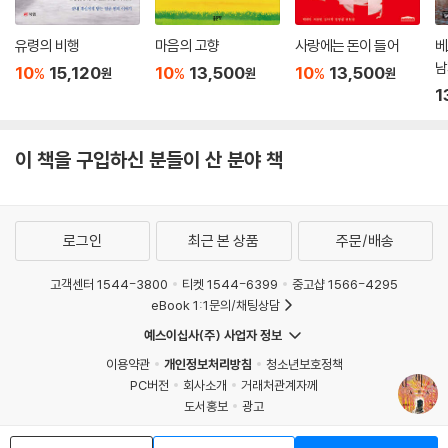
가며, 타인의 삶을 끊임없이 스크롤하며 훔쳐본다. 어쩌면 이 세계에서 ‘인
비인’은 더 이상 비유가 아닐지도 모른다. 731부대 생체실험에 가담한 노
유령의 비행
마음의 고향
사랑에는 돈이 들어
베
인은 자신이 하수인이었을 뿐이라 믿고, 1800명 학살의 진실을 담은 편지
남
10
15,120
10
13,500
10
13,500
%
%
%
원
원
원
를 받은 영화감독은 “영화가 될 만한 것은 이것 말고도 차고 넘”친다며 파
1
쇄기에 갈아버린다. 로봇에게 일자리를 빼앗긴 스턴트맨은 그날 밤 AI 비
서에게 묻는다. “너도 무섭니?” 혐오어를 지우는 일을 하던 노동자는 어느
이 책을 구입하신 분들이 산 분야 책
날 자기 입에서 혐오어가 나왔다는 것을 깨닫고, 한의사 곁의 안드로이드
는 인간보다 더 인간 같다. 그리고 그 믿음들과 선택들이 쌓이고 쌓여, 기어
코 인간이라는 이름의 ‘고’가 된다.
로그인
최근 본 상품
주문/배송
《인비인》에는 악인이 없다. 하지만 그래서 더 무섭다. 책을 덮은 뒤, 우리는
오래도록 거울을 보듯 자문하게 된다. ‘나는 과연 인간인가. 인간이 아닌
고객센터 1544-3800
티켓 1544-6399
중고샵 1566-4295
eBook 1:1문의/채팅상담
가.’ 작가는 그 질문에 카메라를 비출 뿐 선뜻 답을 내리지 않는다. 대답은
오롯이 우리의 몫이다.
예스이십사(주) 사업자 정보
이용약관
개인정보처리방침
청소년보호정책
이곳엔 인간이 몇이나 될까.
PC버전
회사소개
거래처관계자께
모를 일이다.
도서홍보
광고
Copyright © YES24 Corp. All Rights Reserved.