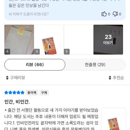
매수와 매도. 상대의 의도를 그녀는 파악하지 못한다. 명확히 말하지 못하
고 다짐한다. 그런데 정작 소설에서 가장 기묘한 장면은 책상 밑에서 쥐의
들은 깊은 인상을 남긴다.
고 주저하는 그녀에게 상대는 말한다.
두개골이 굴러 나오는 순간이 아니라, 화자가 민족문제연구소로부터 받은
경매장 주소를 알려드리겠습니다. 받아 적으세요.
AI 리뷰가 도움이 되었나요?
0
0
증조부와 조부가 친일인명사전에 등재되어 있다는 메일을 스팸 처리하는
상대는 주저 없이 ‘블루소셜클럽’의 주소를 부르고, 그녀는 엉겁결에 그것
장면이다. 책상은 죄를 기억하지만, 사람은 알면서도 모른 척하기를 택하
을 받아 적는다. 상대가 말을 잇는다.
고 마는 것이다. 슬프게도 소설은 화자의 이런 다짐으로 끝을 맺는다. “언
이달 경매는 4월 1일 수요일 정오에 시작됩니다. 그럼, 그때 뵙겠습니다.
23
제까지고 내게는, 아니 우리에게는 아무 일도 일어나지 않을 것이다. 아무
--- p.101「매일(買日)」중에서
더보기
일도.”
4
6
5
그런데…… 오자와라는 남자는 왜 이런 인생을 헐값에 판 걸까.
표제작 〈인비인〉은 731부대 생체실험에 가담한 한 노인이 영화감독에게
넓고 쾌적한 주택, 과시하고 싶을 만큼 번듯한 학벌, 투자자로서 성공한 삶.
리뷰
66
한줄평
29
보내는 편지로 시작한다. 노인은 자신이 전범이 아닌 그저 교수의 조수이
누가 봐도 프랭크 오자와의 인생은 완벽했다. 100불에 취하긴 아까울 정도
자 하수인이었을 뿐이라고 말한다. 그리고 편지 안엔 가타마리의 이야기가
로.
구매리뷰
추천순
있다. 하얼빈의 비밀 실험실에서 한 조선인 여자가 낳은 밀가루를 얼기설
--- p.127「프랭크 오자와」중에서
기 뭉쳐놓은 형태에 눈도 귀도 없이 태어난 잿빛 덩어리. ‘가타마리’는 자신
종이책
구매
을 태어나게 한 남자를 ‘오야지(아버지)’라고 부르며 따르지만, 남자는 가
그러니까요. 그동안 힘들지 않았어요?
타마리를 산 채로 땅에 묻어버린다. 그리고 수십 년이 지나 가타마리의 뼈
인간, 비인간.
내가 말했다.
와 함께, 남자의 이름이 각인된 만년필이 발견된다. 그러나 소설의 진짜 서
* 출간 전 서평단 활동으로 세 가지 이야기를 받아보았습
예, 힘들었죠.
늘함은 노인의 편지를 다 읽고 난 후 미련 없이 파쇄기에 갈아버리는 영화
니다. 해당 도서는 추후 내용이 더해져 업로드 될 예정입
건성으로 맞장구쳤다고 생각했는데 다시 들어보니 목소리에 진심이 담겨
감독의 무심함에 있다. “아쉽지는 않았다. 뭐, 영화가 될 만한 것은 이것 말
니다.1. 인비인전라도 끝자락에 가면 소록도라는 섬이 있
있었다. 하기야 그동안 힘들긴 했지.
고도 차고 넘치니까.” 가해자의 자기기만 옆에 있는 것은 늘 그것을 외면하
다. 나병 혹은 한센병, 어르신들은 흔히 문둥병이라 하는