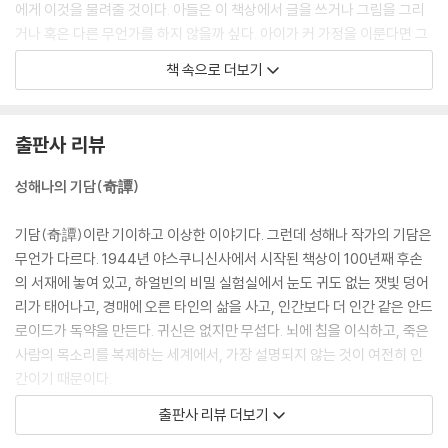
에게 이것을 물려줄 것이다. 아들은 이 책상에서 글을 쓰거나 그림을 그리
거나 혹은 다른 무언가를 하지 않을까 싶다. 아이가 커 가정을 이룬다면 그
자식에게도 전해지겠지.
책 속으로 더보기
역사란 그렇게 만들어지는 것일 테지. 흠은 파내고 구실은 잘 덮으며.
--- pp.21-22 「벚나무로 짠 5자 너비의 책상」중에서
출판사 리뷰
교수님, 지금 어디 가는 겁니까?
교수는 짧게 답했습니다.
성해나의 기담(奇譚)
통나무를 모아두는 곳.
한참을 걷다 교수와 곳간 비슷한 곳에 멈춰 섰습니다. 교수는 걸쇠로 잠긴
기담(奇譚)이란 기이하고 이상한 이야기다. 그런데 성해나 작가의 기담은
문을 열고 저를 먼저 안으로 들여보냈습니다.
무언가 다르다. 1944년 야스쿠니신사에서 시작된 책상이 100년째 후손
안으로 발을 들인 순간, 등골이 오싹해졌습니다. 선생 같은 고귀한 분께선
의 서재에 놓여 있고, 하얼빈의 비밀 실험실에서 눈도 귀도 없는 잿빛 덩어
아마 그런 끔찍한 광경을 이 생에서도, 저 생에서도 볼 수 없을 겁니다.
리가 태어나고, 경매에 오른 타인의 삶을 사고, 인간보다 더 인간 같은 안드
고문 틀에 매달린 사람, 산 채로 해부되고 있는 사람, 포르말린 용액에 보존
로이드가 독약을 만든다. 귀신은 없지만 무섭다. 뇌에 칩을 이식하고, 죽은
된 사람의 박제. 그곳엔 그런 통나무들이 즐비했습니다.
사람의 목소리를 복제하는 세계에서, 가장 설명되지 않는 것이 여전히 인
--- pp.32-33 「인비인」중에서
간이기 때문이다.
출판사 리뷰 더보기
용인 할아버지의 멱살을 쥐고 흔들며 조부는 소리쳤다. 문중 어른 몇이 뜯
무섭다는 것은 이 책에서 특별한 의미를 갖는다. 등골이 오싹한 공포가 아
어말려도 들은 체도 않고 목청만 높일 뿐이었다. 같은 성을 가진 남자들이