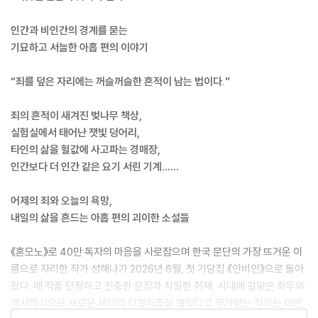
인간과 비인간의 경계를 묻는
기묘하고 서늘한 아홉 편의 이야기
“죄를 덮은 자리에는 꺼슬꺼슬한 흔적이 남는 법이다.”
죄의 흔적이 새겨진 벚나무 책상,
실험실에서 태어난 잿빛 덩어리,
타인의 삶을 헐값에 사고파는 경매장,
인간보다 더 인간 같은 요기 서린 기계……
어제의 죄와 오늘의 욕망,
내일의 삶을 흔드는 아홉 편의 괴이한 소설들
《혼모노》로 40만 독자의 마음을 사로잡으며 한국 문단의 가장 뜨거운 이
름으로 자리한 작가 성해나가 2026년 6월, 첫 기담집 《인비인》으로 돌아
왔다. 매 작품 단정하고 진중한 문장과 치밀한 취재, 시대에 걸맞은 화두와
역사의식으로 새로운 세대의 리얼리즘을 열었다고 평가받는 작가는 이번