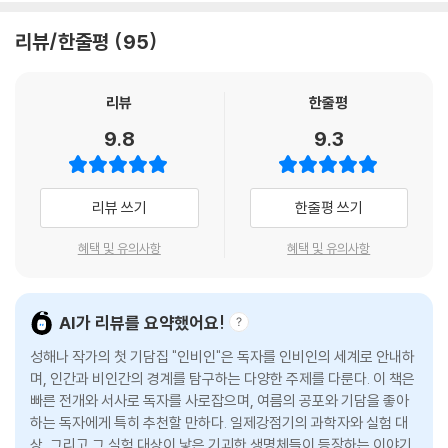
니라, 이것이 나와 무관하지 않다는 인식에서 오는 서늘한 공포다. 마지막
서로 뒤엉키며 고성을 내지르는 무질서 속에 나는 멀거니 놓여 있었다. 캠
소설 〈고(蠱)〉의 작가 해설에서 작가는 이렇게 말한다. “세계가 거대한 항
리뷰/한줄평
95
코더 전원에 불이 들어와 있었다. 핍진성, 핍진성 웅얼대다 나는 캠코더 녹
아리라면 우리가 두려워하고 의심해야 할 ‘고’는 무언가.” 가해자는 자신이
화 버튼을 껐다.
피해자라 믿고, 수혜자는 자신이 무관하다 믿으며, 방관자는 침묵이 현명
부끄러웠던 것 같다.
한 선택이라 믿는다. 그 믿음들이 모여 ‘고’가 된다. 《본초강목》은 고(蠱)를
리뷰
한줄평
수치는 내 몫이 아니라 조부의 몫인데. 말 한마디 때문에 상대의 멱살을 잡
이렇게 기록한다. 뱀과 전갈과 지네를 한 항아리에 가두어 서로 잡아먹게
9.8
9.3
는 조부 몫인데. 이상하게 내 얼굴이 화끈댔다. 만일 그가 내 혈육이 아니라
한 뒤 마지막까지 살아남은 단 한 마리로 만든 독. 수많은 믿음들을 삼켜 독
모르는 어른이었다면. 트위터나 유튜브에서 시시때때로 맞불을 놓는 사람
이 잔뜩 오른 인간도 그렇게 만들어진다. 어제의 죄가 오늘의 욕망이 되고
들, 내 쪽에서 언제든 끊어낼 수 있는 사람이었다면.
오늘의 욕망이 끝내 내일의 재앙으로 번져가는 악순환 속에서, 작가는 어
리뷰 쓰기
한줄평 쓰기
나는 부끄럽지 않았을까. 부끄럽지 않다면 그것은 왜.
딘가 비틀려버린 인간의 내면을 아홉 편의 기담으로 서늘하게 들여다본다.
--- p.63「소돔의 의로운 혈육들」중에서
혜택 및 유의사항
혜택 및 유의사항
어제: 천형처럼 흐르는 역사와 죄의 흔적에 대하여
신호음이 세 번 이어지더니 누군가 전화를 받는다.
블루소셜클럽입니다.
‘어제’의 소설 세 편이 말하는 건 하나다. ‘죄는 정말 사라지는가.’ 가장 오래
AI가 리뷰를 요약했어요!
남성인지 여성인지 분간하기 어려운 중성적인 목소리. 전화기 너머 상대가
된 죄는 약 100년 전인 1944년에 시작된다. 〈벚나무로 짠 5자 너비의 책
은밀한 어조로 그녀에게 묻는다.
성해나 작가의 첫 기담집 "인비인"은 독자를 인비인의 세계로 안내하
상〉은 야스쿠니신사에서 하사된 책상 한 점이 친일 후손의 서재에 안착하
광고를 보셨나요?
며, 인간과 비인간의 경계를 탐구하는 다양한 주제를 다룬다. 이 책은
기까지의 역사를 추적한다. 나무 책상 밑판엔 정체불명의 문자가 음각으로
빠른 전개와 서사로 독자를 사로잡으며, 여름의 공포와 기담을 좋아
그렇다고 답하는 그녀에게 상대가 되묻는다.
새겨져 있고, 비 오는 날 벚나무 향이 풍겨올 때마다 기이한 일이 벌어지지
하는 독자에게 특히 추천할 만하다. 일제강점기의 과학자와 실험 대
매수입니까, 매도입니까?
만, 후손인 화자는 선대의 죄를 외면한 채 아들에게 이 책상을 물려주겠다
상, 그리고 그 실험 대상이 낳은 기괴한 생명체들이 등장하는 이야기