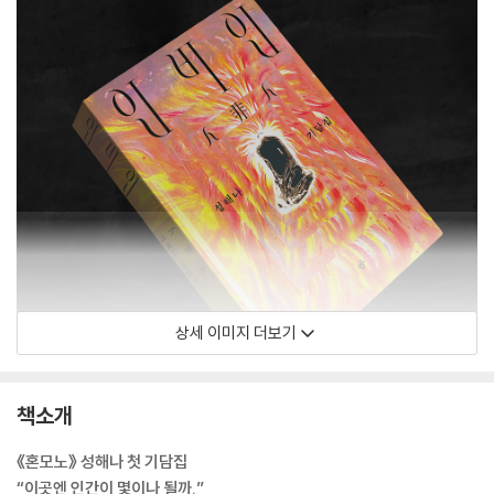
상세 이미지 더보기
책소개
《혼모노》 성해나 첫 기담집
“이곳엔 인간이 몇이나 될까.”