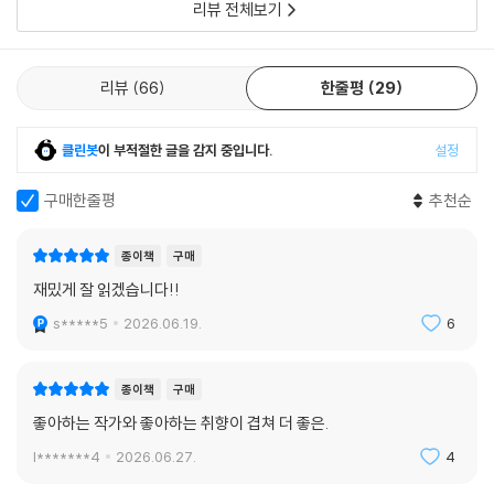
당연하죠. 하여간에 빡대가리들, 피곤해요.
리뷰 전체보기
〈Feeling Good〉을 듣는다. 새 세상이 시작되는 기분을 느끼지만, 그 느낌
어색하게 욕을 내뱉는 도윤이 우습기도 했지만, 한편으로 이익은 묘한 고
이 자신의 것인지, 오자와의 것인지, 그 물음조차 이미 의미를 잃어버린 채
양감에 젖어들었다. 도윤은 이익의 속에 들어갔다 나온 것처럼 늘 명쾌한
다. 그런데, 프랭크 오자와는 왜 자기 인생을 100달러에 팔았을까?
해답만 던졌고 감응을 일으켰다. 지금껏 만난 어떤 사람도 이익을 그만큼
리뷰
66
한줄평
29
이해하지 못했고 그 정도로 비호해주지 않았다. 도윤은 이익의 온전하고
〈윤회 (당한) 자들〉은 실패한 다큐멘터리 감독이 전생을 믿는 기묘한 모임
온건한 ‘편’이었다.
에 잠입하며 벌어지는 이야기다. 자신이 수백 년에 걸쳐 윤회를 거듭한 성
클린봇
이 부적절한 글을 감지 중입니다.
설정
--- pp.290-291, 「고(蠱)」중에서
인이라고 믿는 중학생이 이끄는 모임에 들어가기 위해 감독은 전생을 지어
낸다. 그리고 어느 순간 자신이 만들어낸 ‘샹샤오잉’이라는 경극배우의 삶
구매한줄평
추천순
을 믿기 시작한다. “세상엔 윤회당한 것도 모르고 평생 꾸역꾸역 살아가는
사람이 더 많아요. 괜찮아요.” 자기보다 더 불쌍한 사람들이 자신을 위로함
종이책
구매
에도 불구하고 감독은 정말 그들에게 위로를 받는다. 작가는 해설에서 말
재밌게 잘 읽겠습니다!!
한다. 이 소설의 테마가 윤회일 수도 있지만 ‘소속’일 수도 있다고. 어쩌면
s*****5
2026.06.19.
6
인간이 가장 두려워하는 것은 귀신이 아니라 어디에도 소속되지 못하는 것
인지도 모른다.
종이책
구매
내일: 인간이 사라져가는 세계에서
좋아하는 작가와 좋아하는 취향이 겹쳐 더 좋은.
l*******4
2026.06.27.
4
‘내일’의 소설 세 편이 말하는 건 하나다. ‘인간이 사라진 자리에는 결국 무
엇이 남는가.’