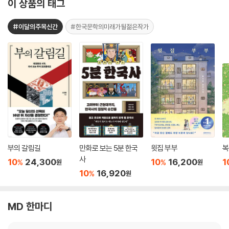
이 상품의 태그
#이달의주목신간
#한국문학의미래가될젊은작가
부의 갈림길
만화로 보는 5분 한국
윗집 부부
복
사
10
24,300
10
16,200
1
%
%
원
원
10
16,920
%
원
MD 한마디