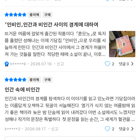
이 기록하는 게 문학의 역할이라고. 비록 픽션이지만, 반성과 성찰 없는 태
듭니다.[어제] 인비
저는 괜찮습니다.
도와 그 안에 담긴 비열한 역사가 읽는 이들 사이에서 오래 거론되며, 미결
스피커에서 〈Daddy’s Car〉가 흘러나오고, 알렉사는 수온을 조절한다. 정
종이책
구매
의 과제를 넘어 깨어 있는 물음으로 남기를 바란다고 말이다.
말 괜찮을까, 중얼대며 나는 따뜻한 물속에 몸을 담근다.
『인비인』인간과 비인간 사이의 경계에 대하여
--- p.230, 「아미고」중에서
오늘: 다른 삶을 욕망하는 자들의 이야기
뜨거운 여름에 걸맞게 출간된 작품이다. 『혼모노』로 독자
를 홀렸던 성해나는 이제 기담집 『인비인』으로 우리를 서
야간조였던 0은 매일 오전 6시에 퇴근했다. 집에 돌아온 0은 출근하는 1을
‘오늘’의 소설 세 편이 말하는 건 하나다. ‘나는 정말 나인가.’ 〈매일(買日)〉
늘하게 만든다. 인간과 비인간 사이에서 그 경계가 허물어
배웅하고, 관자놀이에 뉴로비전 패치를 붙인 뒤 침대에 누웠다. 그날 읽은
은 완벽하지만 공허한 일상을 누리던 여자가 ‘블루소셜클럽’이라는 경매장
져 가는 것들을 말한다. 적당한 때에 소설이 끝나, 이후에
혐오 텍스트를 잊기 위해선 뇌파를 정리해야 했다. 한 시간 넘게 패치를 붙
에 가게 되는 이야기다. 소유한 것도, 인간관계도 없이 비어 있는 타인의 삶
어떻게 전개될지 다음 편에 관하여 기대감을 높인다. 과거
h*****9
2026.07.19.
신고
2
댓글
0
여도 텍스트는 여전히 뇌리에 남았고, 뱃멀미하듯 늘 머리가 어지러웠다.
(어제)와 현재(오늘), 미래(내일)의 삶을 통찰할 수 있는
을 매수하기 위해 경매장에 모인 사람들은 패들을 든다. 그리고 그제야 매
0의 두통이 극해지면 패치에서 스트레스 지수가 심하다는 것을 알리는 경
글로 여름밤을 짜릿하게 해주는 작
일이라는 제목의 ‘매’가 매양 매(每)가 아닌 살 매(買)라는 사실을 우리는
종이책
구매
보가 울렸다.
알아차린다. ‘매일’을 살기 위해 ‘매일’ 무언가를 사야 하는 세계에서 우리
--- p.239, 「#유령」중에서
인간 속에 비인간
는 어떤 삶을 살아야 하는 걸까.
인간과 비인간의 경계를 탐색하다.이 이야기를 읽고 있노라면 기담집이라
뭐 그런 노인네가 다 있어요? 의사가 그렇다고 하면 그렇게 알 것이지. 지
는 이름답게 오싹하고 뒷골이 서늘해진다. 열기가 식지 않는 여름밤에 읽
〈프랭크 오자와〉는 이베이에서 단돈 100달러에 타인의 인생을 낙찰받은
가 뭘 안다고.
기 좋은 책이라 늦은 밤 단숨에 읽어 내려갔다.이번 소설에서도 느꼈지만
한 남자의 이야기다. 번듯한 집, 벤츠, 투자 계좌, 학력까지. 주소지로 찾아
너도 그렇게 생각해?
성해나 작가의 문장은 특별하다. 첫 문장을 읽는 순간, 그 세계가 혈관을 타
가보니 정말 모든 게 진짜다. 그런데 그 순간 갑자기 오자와의 친구들이 찾
네. 마음 쓸 필요 없어요. 선생님이 전문가잖아요. 선생님 말씀이 옳죠.
고 몸 안으로 천천히 퍼져 나갔다. 머리로 이해하기 전에 몸이 먼저 그 세계
아와 자연스럽게 그를 오자와라고 부른다. 그들은 눈앞의 남자가 오자와라
k*****3
2026.06.17.
신고
2
댓글
0
를 받아들였다
그렇지?
는 것을 조금도 의심하지 않는다. 소설의 끝에서, 화자는 니나 시몬의 노래