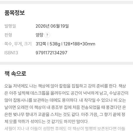
품목정보
발행일
2026년 06월 19일
판형
양장
쪽수, 무게, 크기
312쪽 | 538g | 128*188*30mm
ISBN13
9791172134297
책 속으로
오늘 저녁에도 나는 책상에 앉아 칼럼을 집필하고 강의 준비를 한다. 책상
은 아주 널찍해 데스크톱을 올려두어도 공간이 넉넉하게 남고, 수납공간이
많아 잡동사니를 보관하는 데에도 용이하다. 내 착각일 수 있으나 비 오는
날이면 오래전 이 책상이 내 증조부 집에 처음 전송되었을 때 풍겼다던 은
은한 벚나무 향내가 코끝을 스치는 것도 같다. 아주 가끔, 그 향기 끝에 정
체 모를 악취가 섞여드는 것 같기도 하지만 말이다.
세월이 지나 내 아들이 성장한 후에도 이 책상이 멀쩡히 보존된다면 아들