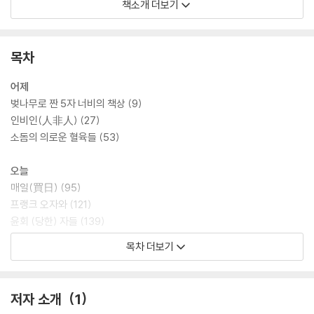
엔 ‘기담’이라는 장르적 형식을 빌려, 한층 더 기묘하고 서늘한 아홉 편의
책소개 더보기
세계를 펼쳐 보인다.
성해나 작가의 소설은 늘 매혹적이면서도 기분 좋은 불편함을 남긴다. 그
목차
의 이야기는 우리가 안전하다고 믿었던 일상의 자리를 조용히 흔들고, 무
해하다고 여겨온 것들의 밑판을 들추어 그 아래 숨겨진 민낯을 독자의 손
어제
바닥 위에 꺼내놓는다. 제목인 ‘인비인(人非人)’은 사람의 형상을 하고 있
벚나무로 짠 5자 너비의 책상 (9)
으나 사람이 아닌 것, 혹은 사람이어야 마땅하나 사람이기를 스스로 멈춘
인비인(人非人) (27)
존재를 뜻하는 말이다. 작가는 인간과 비인간의 경계에 서 있는 이 위태로
소돔의 의로운 혈육들 (53)
운 존재들의 모습을 ‘어제’와 ‘오늘’, 그리고 ‘내일’이라는 세 가지 시간의 축
으로 길어 올린다.
오늘
매일(買日) (95)
우리는 여전히 매일 인간과 대화를 하며 살지만, 더 이상 그것이 진짜 인간
프랭크 오자와 (121)
인지 아닌지에는 관심이 없다. 챗봇에게 위로를 받고, AI의 진단을 수용하
윤회 (당한) 자들 (139)
고, 우리가 무엇을 원하는지 알고리즘이 알려주는 대로 따라가기 바쁘다.
목차 더보기
그런데 이상하게도 점점 낯설고 두려워지는 것은 그 기계들이 아니라, 그
내일
기계들 곁에서 아무렇지 않게 살아가는 인간들이다.
아미고 (207)
#유령 (235)
저자 소개
1
2019년 동아일보 신춘문예 당선 이후, 성해나 작가는 매 작품마다 한국 소
고(蠱) (251)