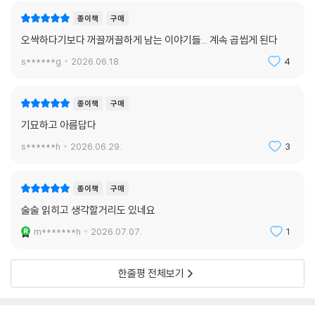
종이책
구매
〈아미고〉는 휴머노이드 로봇 ‘아미고’에게 밀려난 한 스턴트맨의 쓸쓸한 사
오싹하다기보다 꺼끌꺼끌하게 남는 이야기들... 계속 곱씹게 된다
투를 그리고 있다. 그리고 우리는 ‘아미고’와의 첫 만남에서 스턴트맨이 들
s******g
2026.06.18.
4
었던 “당신은 무사할 거예요”라는 말이 어떤 의미인지, 소설의 마지막 장
면에서야 알게 된다. 생성형 AI가 도래하기 전인 2020년에 집필되었다는
사실이 믿기지 않을 만큼, 기계가 주는 무심한 평온함 속에서 서서히 식어
종이책
구매
가는 인간의 세계를 고요하고 무섭게 그려낸다. 소설의 끝, 스턴트맨이 집
기묘하고 아름답다
으로 돌아와 AI 비서인 알렉사에게 묻는다. “알렉사 너도 무섭니?” 하지만
s******h
2026.06.29.
3
알렉사가 건조하게 답한다. “저는 괜찮습니다.” 욕조 속 온수에 잠겨 있는
듯한 이 무심한 평온은 언제까지 유지될 수 있을까.
종이책
구매
〈#유령〉은 아동용 대화 챗봇의 유해 언어를 밤마다 정제하는 터크 노동자
술술 읽히고 생각할거리도 있네요
의 이야기다. 터크란 18세기 후반 발명된 자동 체스 기계 ‘터키 사람’에서
m*******h
2026.07.07.
1
따온 말로, 챗봇이 더 인간적인 텍스트를 구사할 수 있도록 하루 8시간씩
혐오와 폭력의 언어를 읽고 지우는 일을 하는 노동자다. 그리고 어느 날 주
인공 ‘0’은 자기도 모르게 내뱉은 “앰스터”라는 혐오 단어에 놀라고 만다.
한줄평 전체보기
작가는 이 소설을 위해 수많은 혐오 표현을 직접 서치하고 습득해야 했다
고 고백한다. 쓰는 사람도 그 정도인데, 매일 그것을 걸러내는 사람들은 어