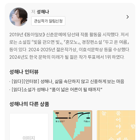
설 안에서 자신의 지형을 조금씩 다르게 그려왔다. 첫 소설집 《빛을 걷으면
빛》(문학동네, 2022)에서 세대와 관계의 경계를 사려 깊고 진중하게 탐색
수록 작품 발표 지면 (311)
저
성해나
했던 작가는, 두 번째 소설집 《혼모노》(창비, 2025)에 이르러 진짜와 가
관심작가 알림신청
짜의 경계를 날카롭고 서늘하게 해부한다.
2019년 《동아일보》 신춘문예에 당선돼 작품 활동을 시작했다. 저서
젊은작가상 2회 수상, 이효석문학상 우수작품상, 김만중문학상 신인상, 신
로는 소설집 『빛을 걷으면 빛』, 『혼모노』, 경장편소설 『두고 온 여름』
동엽문학상, 오늘의 젊은 예술가상, 예스24가 선정한 한국문학의 미래가
등이 있다. 2024·2025년 젊은작가상, 이효석문학상 등을 수상했다.
될 젊은 작가 1위, 배우 박정민의 “넷플릭스 왜 보냐, 성해나 책 보면 되는
2024년도 한국 문학의 미래가 될 젊은 작가 투표에서 1위 하였다.
데”라는 추천사와 《혼모노》가 기록한 40만 부의 판매고. 이 모든 수식어
들은 한곳을 가리킨다. 성해나라는 이름이 무언가를 들고 올 때, 우리는 몸
성해나
인터뷰
을 숙이고 귀를 기울여 듣게 된다는 것. 그리고 이제 첫 기담집 《인비인》으
[읽다]
[인터뷰] 성해나, 삶을 속단하지 않고 신중하게 보는 마음
로 돌아온 작가는 인간과 비인간의 경계를 묻는다. 이번에 그가 가져온 화
[읽다]
소설가 성해나 “품이 넓은 어른이 될 때까지”
두는 가장 미래적이면서도 가장 원초적인 단어인 ‘인간’이다.
성해나
의 다른 상품