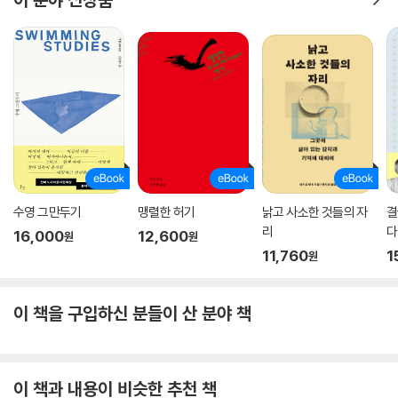
수영 그만두기
맹렬한 허기
낡고 사소한 것들의 자
결
리
다
16,000
12,600
원
원
11,760
1
원
이 책을 구입하신 분들이 산 분야 책
이 책과 내용이 비슷한 추천 책