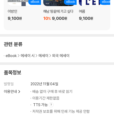
이방인
해남 땅끝에 가고 싶다
여름
9,100
10
9,000
9,100
%
원
원
원
관련 분류
eBook
에세이 시
에세이
외국 에세이
품목정보
발행일
2022년 11월 04일
이용안내
배송 없이 구매 후 바로 읽기
이용기간 제한없음
TTS 가능
저작권 보호를 위해 인쇄 기능 제공 안함