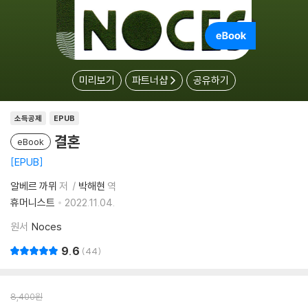
미리보기
파트너샵
공유하기
소득공제
EPUB
결혼
eBook
EPUB
알베르 까뮈
저
박해현
역
휴머니스트
2022.11.04.
원서
Noces
9.6
44
8,400
원