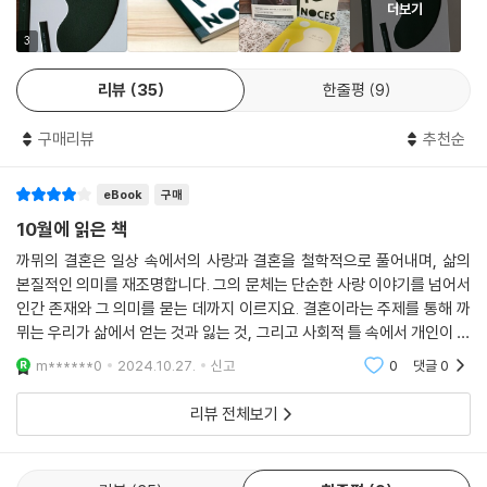
더보기
는 글이다. 아버지가 제1차 세계대전에 참전해 전사하는 바람에 카뮈는 매
우 가난한 유년 시절을 보낸다. 축구를 좋아했지만 새 운동화를 자주 살 수
3
없었기 때문에 상대적으로 공을 찰 일이 적은 골키퍼를 도맡을 정도였다.
리뷰
35
한줄평
9
그러나 “쓴맛을 주지 않는 진실은 없다”라고 스스로 깨우친 것처럼 카뮈
청춘의 초상이 고스란히 담겨 있다.
구매리뷰
추천순
「사막」은 카뮈의 고교 시절 은사인 철학자 장 그르니에에게 바치는 글이자
eBook
구매
이탈리아 피렌체 여행기다. 이탈리아 르네상스 시대의 화가들이 그린 제단
화를 꿰뚫어 보며 종교와 시학이라는 포장을 벗겨내고 구체적이고 진실한
10월에 읽은 책
삶을 마주할 때의 기쁨을 그린다. 결국 “티파사에서 맛본 세계와 자아 사이
까뮈의 결혼은 일상 속에서의 사랑과 결혼을 철학적으로 풀어내며, 삶의
의 사랑을, 그 실존적 결혼을” 피렌체에서 다시 음미한 셈이다.
본질적인 의미를 재조명합니다. 그의 문체는 단순한 사랑 이야기를 넘어서
인간 존재와 그 의미를 묻는 데까지 이르지요. 결혼이라는 주제를 통해 까
『결혼』·『여름』,
뮈는 우리가 삶에서 얻는 것과 잃는 것, 그리고 사회적 틀 속에서 개인이 겪
카뮈 언어의 가장 풍성한 향연
는 갈등을 세밀하게 그려냅니다. 독자는 까뮈가 던지는 질문들 속에서 사
m******0
2024.10.27.
신고
0
댓글
0
랑과 자유의 상
『결혼』은 1954년에 출간된 또 다른 에세이 『여름』과 함께 카뮈 언어의 가
리뷰 전체보기
장 풍성한 향연이자 그의 저작 중 단연 서정성이 돋보이는 작품으로 평가
받는다. 프랑스에서는 1959년 이후 이 두 책이 하나로 묶여 지금까지 출간
되고 있다. 두 책은 부조리와 실존주의 문학이라는 엄숙한 해시태그에 덧