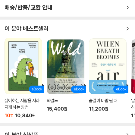
배송/반품/교환 안내
이 분야 베스트셀러
싫어하는 사람을 사라
와일드
숨결이 바람 될 때
달
지게 하는 방법
하
15,400
11,200
원
원
10
10,840
1
%
원
이 분야 신상품