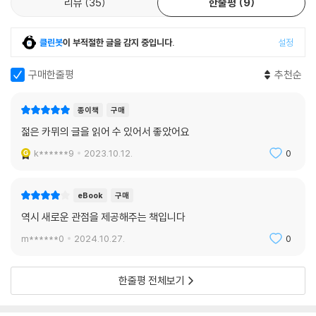
리뷰
35
한줄평
9
씌워진 순수하고 뛰어난 에세이스트로서의 카뮈를 엿보게 하는 것과 동시
에 카뮈 문학의 기원과 그 세계를 이해하는 중요한 단서를 제공해준다. 오
클린봇
이 부적절한 글을 감지 중입니다.
설정
랜 시간 청년들의 필독서로 자리매김해온 두 에세이를 번역자 박해현이 지
금 시대에 적합한 단정하고 유려한 문장으로 새롭게 번역해냈다.
구매한줄평
추천순
종이책
구매
젊은 카뮈의 글을 읽어 수 있어서 좋았어요
k******9
2023.10.12.
0
eBook
구매
역시 새로운 관점을 제공해주는 책입니다
m******0
2024.10.27.
0
한줄평 전체보기