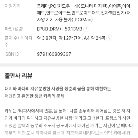
지원기기
크레마,PC(윈도우 - 4K 모니터 미지원),아이폰,아이
패드,안드로이드폰,안드로이드패드,전자책단말기(저
사양 기기 사용 불가),PC(Mac)
파일/용량
EPUB(DRM) | 50.13MB
글자 수/ 페이지
약 3.8만자, 약 1.2만 단어, A4 약 24쪽
수
ISBN13
9791160809367
출판사 리뷰
대지와 바다의 자유분방한 사랑을 청춘의 몸을 통해 예찬하는
매끄럽고 유연한 청년 카뮈의 문체
카뮈는 「티파사에서의 결혼」을 통해 “나를 송두리째 휘어잡는 것은 저 자
연과 바다의 위대하고 자유분방한 사랑”이라고 고백한다. 프랑스의 식민
지였던 알제리 동부의 소도시 몽도비에서 태어난 카뮈는 시간이 날 때마다
북부의 해안 도시 티파사를 찾는다. 지중해를 내려다보는 언덕 위에 세워