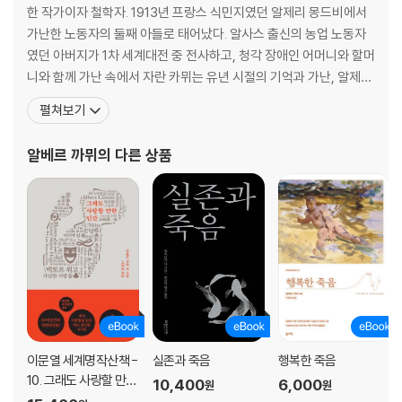
한 작가이자 철학자. 1913년 프랑스 식민지였던 알제리 몽드비에서
가난한 노동자의 둘째 아들로 태어났다. 알사스 출신의 농업 노동자
였던 아버지가 1차 세계대전 중 전사하고, 청각 장애인 어머니와 할머
니와 함께 가난 속에서 자란 카뮈는 유년 시절의 기억과 가난, 알제리
의 빛나는 자연과 알제 서민가의 일상은 카뮈 작품의 뿌리에 내밀하
펼쳐보기
게 엉기어 있다. 구역의 공립 학교에서 L. 제르맹이라는 훌륭한 스승
을 만났다. “나는 자유를 빈곤 속에서 배웠다.”라고 하기도 했는데,
알베르 까뮈
의 다른 상품
알제리에서 보낸 유년기는 그가 작가적 양분을 공급받
이문열 세계명작산책 -
실존과 죽음
행복한 죽음
10. 그래도 사랑할 만한
10,400
6,000
원
원
인간