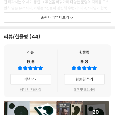
진 티파사는 수 세기 동안 그 주인을 바꿔가며 다양한 문명의 자취를 고스
란히 담은 유적지다. 카뮈는 “신들이 강림해 수런거”리고, “태양과 향쑥
내음”이 가득한 티파사에서 정오의 태양에 몸을 내맡기거나 옷을 모두 벗
출판사 리뷰 더보기
어 던진 채 바다에 뛰어든다. 그는 이 책에서 여러 차례 해수욕의 즐거움에
사로잡히는데, “대지와 바다가 입술을 맞대고 열망한 포옹을 내 살갗 위에
서 이뤄”내는 순수한 환희를 경험했기 때문이다. 대지와 바다의 자유분방
리뷰/한줄평
44
한 사랑을 청춘의 몸을 통해 예찬하고 묘파해내는 청년 카뮈의 문체 자체
가 저 바다처럼 매끄럽고 유연하다.
리뷰
한줄평
「제밀라의 바람」은 해발 900미터의 고지에 자리한 고대 로마의 도시 유적
9.6
9.8
지인 제밀라를 둘러보고 쓴 에세이다. 카뮈는 폐허를 관통해 거세게 불어
닥치는 바람을 체험하며 “영혼까지 너덜너덜해”지지만, 그처럼 황량한 풍
경에서 인간의 유한함과 삶의 허무를 깨닫고 오히려 영원한 청춘의 힘과
리뷰 쓰기
한줄평 쓰기
자긍심을 키워나간다. “햇빛과 바람의 난폭한 씻김” 속에서도 “나 자신으
로부터 잊힌 나는 저 바람이 된다”라는 소중한 잠언을 도출해내는 작가적
혜택 및 유의사항
혜택 및 유의사항
재능은 결코 흔한 것이 아니다.
카뮈는 생후 8개월부터 지중해 무역의 중심지이자 현재 알제리의 수도인
20
알제에서 청년기를 보냈는데, 「알제의 여름」이 바로 제 ‘참된 고향’에 바치