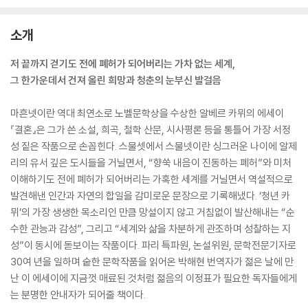
소개
저 끝까지 걷기도 전에 폐허가 되어버리는 가차 없는 세계,
그 한가운데서 건져 올린 희망과 청춘의 눈부신 발걸음
마흔넷이란 역대 최연소로 노벨문학상을 수상한 알베르 카뮈의 에세이
『결혼』은 그가 쓴 소설, 희곡, 철학 산문, 시사평론 등을 통틀어 가장 서정
성 짙은 작품으로 손꼽힌다. 스물셋에서 스물넷이란 싱그러운 나이에 알제
리의 유서 깊은 도시들을 거닐면서, “향쑥 내음이 진동하는 폐허”와 미처
이해하기도 전에 폐허가 되어버리는 가혹한 세계를 거닐면서 역설적으로
발견해낸 인간과 자연의 합일을 감미로운 문장으로 기록해냈다. ‘청년 카
뮈’의 가장 생생한 목소리인 만큼 망설이지 않고 거침없이 발산해내는 “순
수한 관능과 감성”, 그리고 “세계와 삶을 차분하게 관조하며 성찰하는 지
성”이 동시에 돋보이는 작품이다. 파리 특파원, 논설위원, 문학전문기자로
30여 년을 일하며 숱한 문학작품을 읽어온 박해현 번역자가 젊은 날에 만
난 이 에세이에 지금껏 매료된 것처럼 젊음의 이정표가 필요한 독자들에게
는 분명한 안내자가 되어줄 책이다.