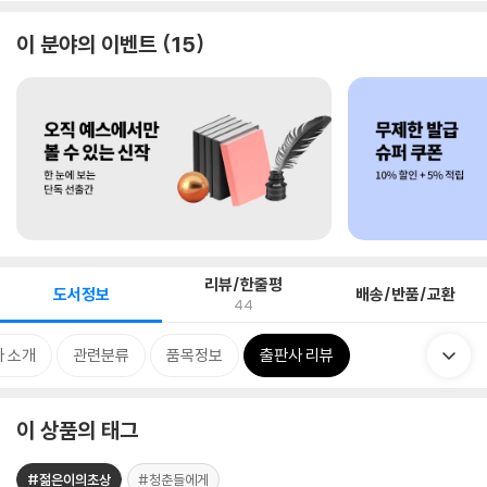
이 분야의 이벤트
15
리뷰/한줄평
도서정보
배송/반품/교환
44
 소개
관련분류
품목정보
출판사 리뷰
이 상품의 태그
#젊은이의초상
#청춘들에게