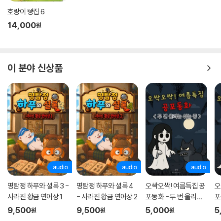
이러한 정약용의 백성을 사랑하는 마음과 새로운 세상을 만들고자 한 개혁
호랑이 빵집 6
가로서의 꿈은 임금인 정조와 백성들의 많은 지지를 받았으나, 그로 인해
14,000
원
정약용을 시기하는 사람들 또한 늘어났어요. 정조는 정약용을 감쌌지만,
결국 정약용은 정조에게 누를 끼치지 않고자 관직에서 물러나 고향으로 돌
아갔지요.
이 분야 신상품
유배지에서 써 내려간 수많은 책들
정조가 돌아가신 후 천주교에 대한 탄압이 시작되었어요. 천주교의 핵심인
물이었던 정약용의 셋째 형 정약용을 비롯하여, 정약용 집안의 많은 사람
들이 감옥에 갇혔어요. 그리고 집안은 풍비박산이 났지요. 정약용 또한 전
라도 강진으로 귀양을 가야 했어요. 그러나 정약용은 귀양살이에 좌절하지
않고, 오히려 나라의 문제점을 고쳐 백성의 고통을 덜어 줄 책을 끊임없이
써 내려갔어요. 18년의 유배 생활 동안 『경세유표』『목민심서』 같은 대표적
인 저서를 비롯한 수많은 책을 썼지요. 그리고 유배 생활을 마치고 고향에
명탐정 하푸와 셜록 3 -
명탐정 하푸와 셜록 4
오싹오싹! 여름특집 공
오
돌아와서 『흠흠신서』 30권을 완성하였습니다.
사라진 황금 연어상 1
- 사라진 황금 연어상 2
포동화 - 두 번 울리는
포
정약용은 낡고 썩은 법과 제도를 고치거나 바꾸지 못했기 때문에 세상은
쉬는 종
9,500
9,500
5,000
5
타락하고 백성은 고통에서 벗어나지 못한다고 생각했어요.
원
원
원