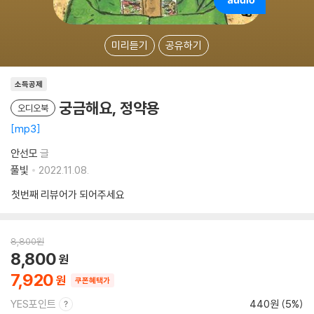
미리듣기
공유하기
소득공제
궁금해요, 정약용
오디오북
mp3
안선모
글
풀빛
2022.11.08.
첫번째 리뷰어가 되어주세요
8,800
원
8,800
7,920
쿠폰혜택가
YES포인트
440원 (5%)