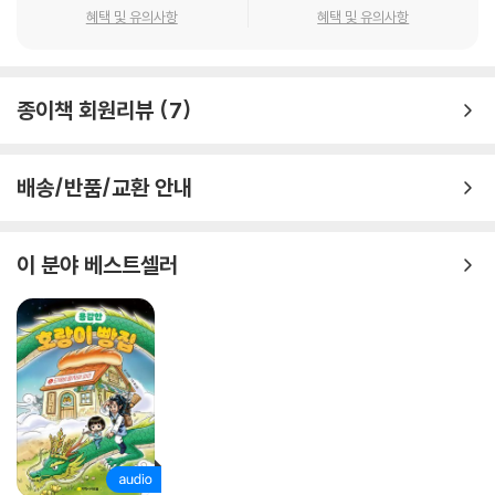
혜택 및 유의사항
혜택 및 유의사항
백성을 사랑하고 새로운 세상을 꿈꾼 개혁가
어릴 때부터 책 읽기를 좋아한 정약용은 네 살 때 천자문을 깨치고 일곱 살
종이책 회원리뷰
7
때부터는 보고 듣고 느낀 것들을 시로 쓰기 시작했어요. 그리고 그 시들을
모아 『삼미집』이라는 시집으로 엮기도 했지요. 커서는 매형인 이승훈 덕분
에 서양에서 들여온 책을 읽을 기회가 많았는데, 조선에 뿌리내린 성리학
배송/반품/교환 안내
이라는 학문이 백성들의 생활에 도움이 되지 못하는 ‘죽은 학문’이라는 것
을 깨달았어요. 그리고 『천주실의』라는 천주교 교리에 담긴 “창조주가 만
든 인간은 모두 평등하여 높은 사람도 낮은 사람도 없다”는 글귀에 큰 감명
이 분야 베스트셀러
을 받았어요. 그래서 천주교에 관심을 갖게 되었고, 백성들의 생활에 도움
을 주고자 하는 마음이 더 커졌을 거예요.
황해도 곡산에서 부사로 있을 동안에는 쓸데없이 거둬들이던 세금을 줄이
고, 잘못된 일을 하나하나 고쳐 나가면서 많은 돈이 쌓이게 되었고, 그 돈으
로 백성들을 위한 여러 가지 사업을 벌이기도 했어요. 홍역이 돌아 많은 사
람이 목숨을 잃었을 때는, 돈이 없어 의원의 치료를 받지 못하는 백성들을
위해 연구에 연구를 거듭하여 『마과회통』이라는 책을 쓰기도 했지요.