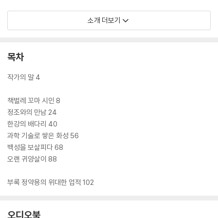
‘저학년 첫 역사 인물’ 시리즈의 첫 번째 권인 『궁금해요, 장영실』, 두 번째
소개 더보기
권인 『궁금해요, 신사임당』에 이어 이번에 새로 나온 세 번째권은 『궁금해
요, 정약용』입니다. 조선 시대 정조의 명을 받아 수원 화성을 축조한 것으
로 널리 알려진 정약용은, 나라와 백성을 사랑한 실학자이자 개혁가입니
목차
다. 조선 최고의 실학자 정약용의 이야기를 만나 보세요.
작가의 말 4
책벌레 꼬마 시인 8
정조와의 만남 24
한강의 배다리 40
과학 기술로 쌓은 화성 56
백성을 보살피다 68
오랜 귀양살이 88
부록 정약용의 위대한 업적 102
오디오북