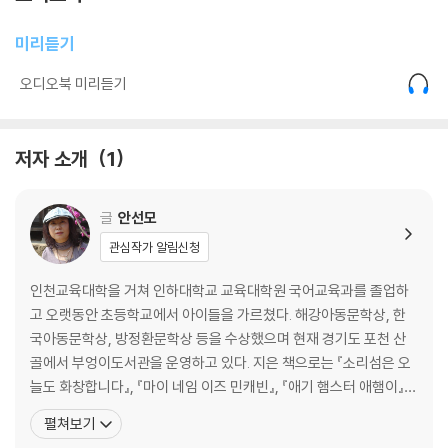
미리듣기
오디오북 미리듣기
저자 소개
1
글
안선모
관심작가 알림신청
인천교육대학을 거쳐 인하대학교 교육대학원 국어교육과를 졸업하
고 오랫동안 초등학교에서 아이들을 가르쳤다. 해강아동문학상, 한
국아동문학상, 방정환문학상 등을 수상했으며 현재 경기도 포천 산
골에서 부엉이도서관을 운영하고 있다. 지은 책으로는 『소리섬은 오
늘도 화창합니다』, 『마이 네임 이즈 민캐빈』, 『애기 햄스터 애햄이』,
『날개 달린 휠체어』, 『우당탕탕 2학년 3반』, 『보물단지 내 동생』, 『은
펼쳐보기
이에게 아빠가 생겼어요!』, 『으라차차, 시골뜨기 나가신다!』, 『코로