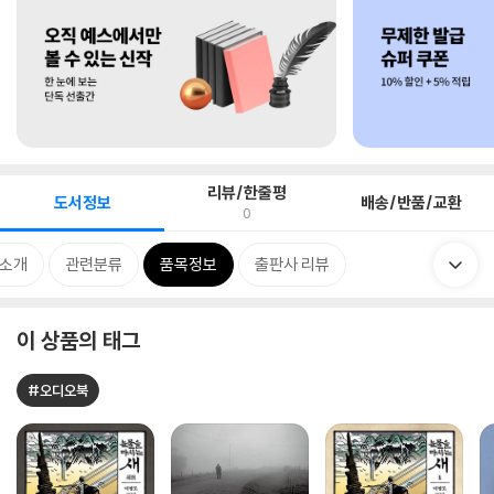
리뷰/한줄평
도서정보
배송/반품/교환
0
 소개
관련분류
품목정보
출판사 리뷰
이 상품의 태그
#오디오북