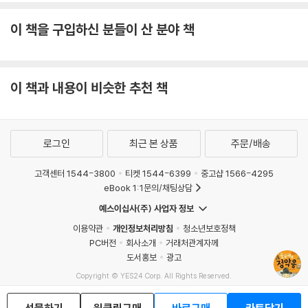
그리고 신분의 평등뿐 아니라 경제적으로도 평등해야 참된 평등이라고 생
이 책을 구입하신 분들이 산 분야 책
각했습니다. 갖은 어려움 속에서도 현실을 바꾸려는 개혁의 꿈을 잃지 않
았던 정약용의 가슴 깊숙한 곳에는 백성을 사랑하고 나라를 구하려는 정신
이 깃들어 있었습니다.
이 책과 내용이 비슷한 추천 책
로그인
최근 본 상품
주문/배송
고객센터 1544-3800
티켓 1544-6399
중고샵 1566-4295
eBook 1:1문의/채팅상담
예스이십사(주) 사업자 정보
이용약관
개인정보처리방침
청소년보호정책
PC버전
회사소개
거래처관계자께
도서홍보
광고
Copyright © YES24 Corp. All Rights Reserved.
MATOM7