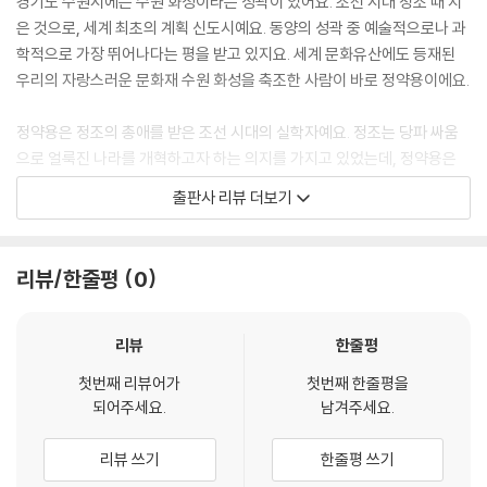
경기도 수원시에는 수원 화성이라는 성곽이 있어요. 조선 시대 정조 때 지
은 것으로, 세계 최초의 계획 신도시예요. 동양의 성곽 중 예술적으로나 과
학적으로 가장 뛰어나다는 평을 받고 있지요. 세계 문화유산에도 등재된
우리의 자랑스러운 문화재 수원 화성을 축조한 사람이 바로 정약용이에요.
정약용은 정조의 총애를 받은 조선 시대의 실학자예요. 정조는 당파 싸움
으로 얼룩진 나라를 개혁하고자 하는 의지를 가지고 있었는데, 정약용은
그런 정조의 손과 발이 되어 개혁 정책을 실행하였어요. 수원 화성 역시 정
출판사 리뷰 더보기
조의 개혁 정치를 위해 세워진 것이지요. 수원 화성을 세우기 위해 정약용
은 거중기와 녹로 등의 기계를 만들었어요. 외국의 책을 참고하여 만들었
지만 정약용이 새롭게 고안한 거중기는 도르래의 원리를 이용하여 적은 힘
리뷰/한줄평
0
을 들이고도 큰 돌을 쉽게 나를 수 있었지요. 이러한 기계들로 인해 공사비
용과 기간을 단축할 수 있었어요.
리뷰
한줄평
그러나 수원 화성과 거중기는 정약용의 수많은 업적 중 일부일 뿐이에요.
첫번째 리뷰어가
첫번째 한줄평을
정약용은 새로운 세상을 꿈꾼 조선 최고의 실학자이자 시대를 앞서간 개혁
되어주세요.
남겨주세요.
가였으니까요. 그리고 나라와 백성을 매우 사랑하였지요. 정약용이 꿈꾼
새로운 세상은 바로 백성이 잘사는 나라였습니다. 정약용은 다양한 저서를
리뷰 쓰기
한줄평 쓰기
남겼는데, 모두 백성들의 삶에 도움을 주기 위한 책들이었어요.