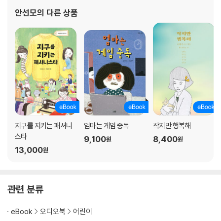
나19보다 더 힘센 것』, 역사 동화 『성을 쌓는 아이』, 그림책 『포 씨의
안선모
의 다른 상품
위대한 여름』 등이 있다. 2015 개정
지구를 지키는 패셔니
엄마는 게임 중독
작지만 행복해
스타
9,100
8,400
원
원
13,000
원
관련 분류
eBook
오디오북
어린이