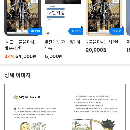
[세트] 눈물을 마시는
무진기행 (가수 장기하
눈물을 마시는 새 1권
절
새 (총4권)
낭독)
20,000
1
원
34
54,000
5,000
%
원
원
상세 이미지