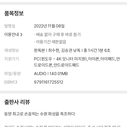
품목정보
발행일
2022년 11월 08일
이용안내
배송 없이 구매 후 바로 듣기
이용기간 제한없음
재생정보
완독본 | 최수현, 김승관 낭독 | 총 1시간 1분 6초
지원기기
PC(윈도우 - 4K 모니터 미지원),아이폰,아이패드,안
드로이드폰,안드로이드패드
파일/용량
AUDIO | 140.01MB
ISBN13
9791161725512
출판사 리뷰
동양 최고로 손꼽히는 수원 화성을 축조하다