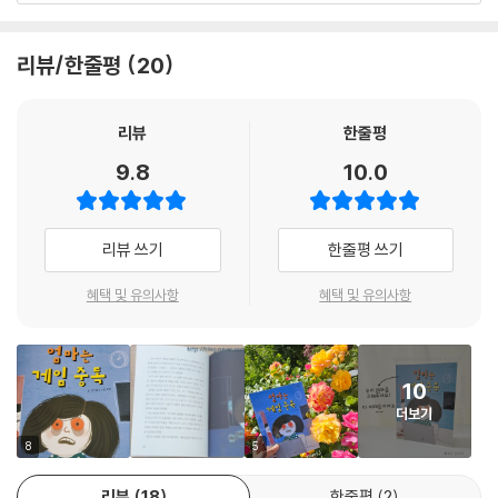
인 것 같습니다. 짝꿍 유선이에게 걱정 인형을 빌려도 소용없고, 아빠도 이
를 대수롭지 않게 생각합니다. 찬수는 어쩔 수 없이 엄마를 위한 특단의 조
리뷰/한줄평
20
치에 들어가는데…….
코드명 제로: 엄마의 게임 중독을 막아라!
리뷰
한줄평
9.8
10.0
· 1단계 컴퓨터 모니터와 본체를 이어 주는 선 빼놓기
· 2단계 인터넷 선 자르기
· 3단계 컴퓨터 모니터를 감추기
리뷰 쓰기
한줄평 쓰기
찬수의 이 특별한 작전은 과연 성공할 수 있을까요?
혜택 및 유의사항
혜택 및 유의사항
오랫동안 어린이를 가르치며 어린이를 위한 작품 활동에 매진해 온 안선모
작가의 통통 튀고 유쾌한 동화를 읽어 보세요. 어린이의 게임 중독을 다룬
책은 많지만 엄마의 게임 중독이라뇨! 지금까지 이런 책은 없었습니다. 새
10
로운 시각이 담긴 이 책을 읽다 보면 자연스럽게 올바른 행동과 습관을 배
더보기
울 수 있지요. 그뿐만 아니라 엄마를 걱정하는 찬수의 마음을 통해 가족 간
의 사랑과 이해, 존중을 다시금 생각해 보는 계기가 되어 줄 것입니다.
8
5
리뷰
18
한줄평
2