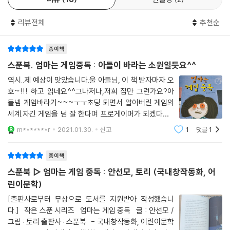
리뷰전체
추천순
종이책
스푼북. 엄마는 게임중독 : 아들이 바라는 소원일듯요^^
역시..제 예상이 맞았습니다.울 아들님, 이 책 받자마자 오
호~!!! 하고 읽네요^^그나저나,저희 집만 그런가요?아
들넴 게임바라기~~~ㅜㅜ초딩 되면서 알아버린 게임의
세계.자긴 게임을 넘 잘 한다며 프로게이머가 되겠다구...
허걱!!!!애야, 게임 관련된 일은 프로게이머 아니어두 참
m*******r
2021.01.30.
신고
1
댓글
1
많단다,게임관련 스토리 짜는 사람, 그림 그리는 사람, 구
성을 전박적으로 기획하는 사람...뭐가 니가
종이책
스푼북 ▷ 엄마는 게임 중독 : 안선모, 토리 (국내창작동화, 어
린이문학)
[출판사로부터 무상으로 도서를 지원받아 작성했습니
다.] 작은 스푼 시리즈 엄마는 게임 중독 글 : 안선모 /
그림 : 토리 출판사 : 스푼북 - 국내창작동화, 어린이문학