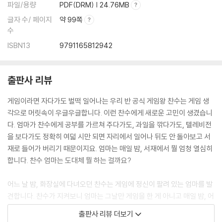
파일/용량
PDF(DRM) | 24.76MB
글자 수/ 페이지
약 99쪽
수
ISBN13
9791165812942
출판사 리뷰
게임이라면 자다가도 벌떡 일어나는 우리 반 공식 게임왕 찬수는 게임 생
각으로 머릿속이 우글우글합니다. 이런 찬수에게 새로운 고민이 생겼습니
다. 엄마가 찬수에게 공부를 가르쳐 주다가도, 과일을 깎다가도, 텔레비전
을 보다가도 정확히 여덟 시만 되면 자리에서 일어나 뒤도 안 돌아보고 서
재로 들어가 버리기 때문이지요. 엄마는 매일 밤, 서재에서 뭘 엄청 열심히
합니다. 찬수 엄마는 도대체 뭘 하는 걸까요?
어느 날 밤, 화장실에 다녀오던 찬수는 게임에 정신이 팔려 있는 엄마를 발
견합니다. 찬수가 지켜보니 엄마는 그날만 게임을 한 게 아니고 매일 밤, 어
떤 땐 새벽까지도 게임을 하지 뭐예요? 그런데 엄마가 게임 중독이 된 시기
출판사 리뷰 더보기
를 가만 생각해 보니, 아무래도 찬수가 엄마에게 게임을 알려 주면서부터