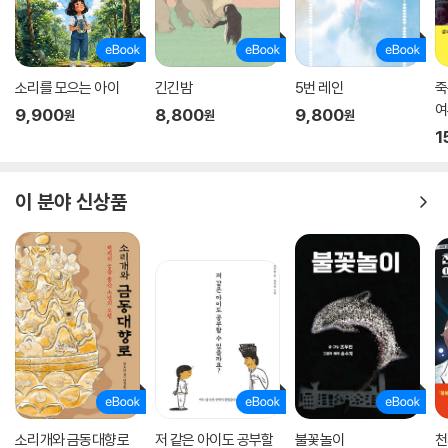
소리를 모으는 아이
긴긴밤
5번 레인
죽
여
9,900
8,800
9,800
원
원
원
1
이 분야 신상품
소리개와 금동대향로
저 같은 아이도 공부할
불꽃놀이
천