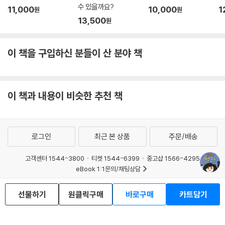
수 있을까요?
11,000
10,000
1
원
원
13,500
원
이 책을 구입하신 분들이 산 분야 책
이 책과 내용이 비슷한 추천 책
로그인
최근 본 상품
주문/배송
고객센터 1544-3800
티켓 1544-6399
중고샵 1566-4295
eBook 1:1문의/채팅상담
예스이십사(주) 사업자 정보
선물하기
원클릭구매
바로구매
카트담기
이용약관
개인정보처리방침
청소년보호정책
PC버전
회사소개
거래처관계자께
도서홍보
광고