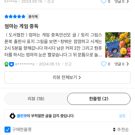
h****n
2024.05.16.
신고
0
댓글
0
봐!~"표지부
종이책
엄마는 게임 중독
＜도서협찬＞엄마는 게임 중독안선모 글 / 토리 그림스
푼북 출판사 표지 그림을 보면~창밖은 깜깜하고 시계는
2시 5분을 향해갑니다.마시다 남은 커피 2잔 그리고 컴퓨
터를 하시는 엄마의 눈은 빨갛습니다.그 뒤 문틈으로 놀란
얼굴로 엄마를 보고 있는 아이표지 만으로도 책이 궁금해
e*******o
2024.05.13.
신고
0
댓글
0
지는데요.엄마는 정말 게임 중독일까요? 주인공 찬수네
반에서 유행하는 게임은 왕 게임입니다.자신이
리뷰 전체보기
리뷰
18
한줄평
2
클린봇
이 부적절한 글을 감지 중입니다.
설정
구매한줄평
추천순