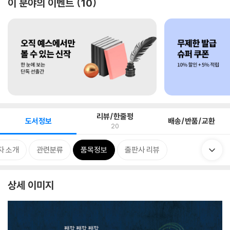
이 분야의 이벤트
10
리뷰/한줄평
도서정보
배송/반품/교환
20
자 소개
관련분류
품목정보
출판사 리뷰
상세 이미지