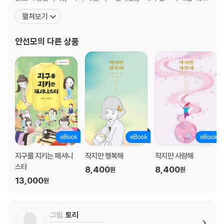
『날개 달린 휠체어』, 『우당탕탕 2학년 3반』, 『보물단지 내 동생』, 『은
펼쳐보기
이에게 아빠가 생겼어요!』, 『으라차차, 시골뜨기 나가신다!』, 『코로
나19보다 더 힘센 것』, 역사 동화 『성을 쌓는 아이』, 그림책 『포 씨의
안선모
의 다른 상품
위대한 여름』 등이 있다. 2015 개정
지구를 지키는 패셔니
작지만 행복해
작지만 사랑해
스타
8,400
8,400
원
원
13,000
원
그림
토리