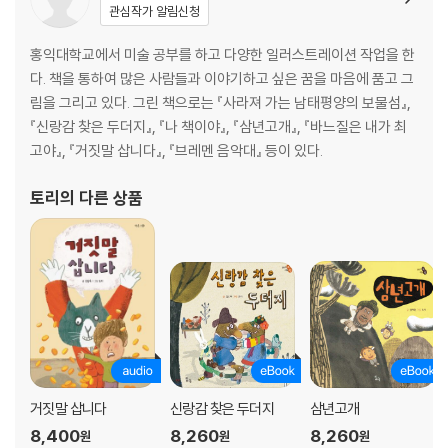
관심작가 알림신청
홍익대학교에서 미술 공부를 하고 다양한 일러스트레이션 작업을 한
다. 책을 통하여 많은 사람들과 이야기하고 싶은 꿈을 마음에 품고 그
림을 그리고 있다. 그린 책으로는 『사라져 가는 남태평양의 보물섬』,
『신랑감 찾은 두더지』, 『나 책이야』, 『삼년고개』, 『바느질은 내가 최
고야』, 『거짓말 삽니다』, 『브레멘 음악대』 등이 있다.
토리
의 다른 상품
거짓말 삽니다
신랑감 찾은 두더지
삼년고개
8,400
8,260
8,260
원
원
원