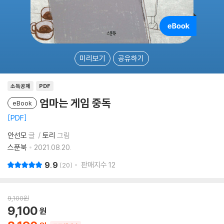
미리보기
공유하기
소득공제
PDF
엄마는 게임 중독
eBook
PDF
안선모
글
토리
그림
스푼북
2021.08.20.
9.9
판매지수
12
20
9,100
원
9,100