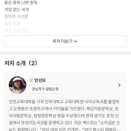
좋은 중독 나쁜 중독
게임 없는 세계
엄마의 사생활
걱정 인형
우주 전사 키노
작전 개시
목차 더보기
잃어버린 이름
저자 소개
2
글
안선모
관심작가 알림신청
인천교육대학을 거쳐 인하대학교 교육대학원 국어교육과를 졸업하
고 오랫동안 초등학교에서 아이들을 가르쳤다. 해강아동문학상, 한
국아동문학상, 방정환문학상 등을 수상했으며 현재 경기도 포천 산
골에서 부엉이도서관을 운영하고 있다. 지은 책으로는 『소리섬은 오
늘도 화창합니다』, 『마이 네임 이즈 민캐빈』, 『애기 햄스터 애햄이』,