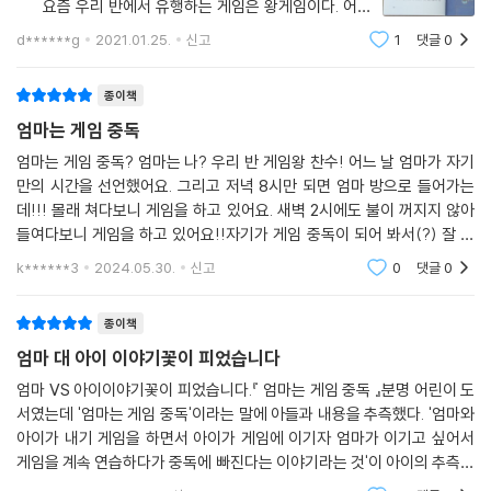
요즘 우리 반에서 유행하는 게임은 왕게임이다. 어떻
게 하는 거냐면, 자신이 가장 잘하는 것을 내세워 왕이 되
d******g
2021.01.25.
신고
1
댓글
0
는 것이다. 왕이 되면 종이로 만든 왕관을 쓸 수 있다. 어
떻게든 아
종이책
엄마는 게임 중독
엄마는 게임 중독? 엄마는 나? 우리 반 게임왕 찬수! 어느 날 엄마가 자기
만의 시간을 선언했어요. 그리고 저녁 8시만 되면 엄마 방으로 들어가는
데!!! 몰래 쳐다보니 게임을 하고 있어요. 새벽 2시에도 불이 꺼지지 않아
들여다보니 게임을 하고 있어요!!자기가 게임 중독이 되어 봐서(?) 잘 아
는 찬수는 엄마의 게임 중독 상태가 보통이 아니라고 여깁니다. 어떻게 할
k******3
2024.05.30.
신고
0
댓글
0
까.. 매일 고민을
종이책
엄마 대 아이 이야기꽃이 피었습니다
엄마 VS 아이이야기꽃이 피었습니다.『 엄마는 게임 중독 』분명 어린이 도
서였는데 '엄마는 게임 중독'이라는 말에 아들과 내용을 추측했다. '엄마와
아이가 내기 게임을 하면서 아이가 게임에 이기자 엄마가 이기고 싶어서
게임을 계속 연습하다가 중독에 빠진다는 이야기라는 것'이 아이의 추측이
었다. "오~ 그럴듯한데 좀 밋밋한 것 같아. 반전은 없을까? 조금 더 생각해