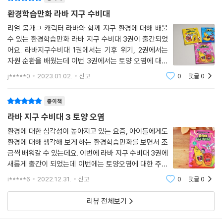
환경학습만화 라바 지구 수비대
리얼 몸개그 캐릭터 라바와 함께 지구 환경에 대해 배울
수 있는 환경학습만화 라바 지구 수비대 3권이 출간되었
어요. 라바지구수비대 1권에서는 기후 위기, 2권에서는
자원 순환을 배웠는데 이번 3권에서는 토양 오염에 대해
서 라바와 함께 재미있게 배울 수 있었답니다. 레드, 옐로
j*****0
2023.01.02.
신고
0
댓글
0
우와 함께 지오와 라미의 활약은 물론 나쁜 악당 다크레인
그리고 야실버의 활약까지~ 재미있게 읽
종이책
라바 지구 수비대 3 토양 오염
환경에 대한 심각성이 높아지고 있는 요즘, 아이들에게도
환경에 대해 생각해 보게 하는 환경학습만화를 보면서 조
금씩 배워갈 수 있는데요. 이번에 라바 지구 수비대 3권에
새롭게 출간이 되었는데 이번에는 토양오염에 대한 주제
로 담겨 있습니다. 토양은 다양한 생명의 터전이기 때문에
i*****6
2022.12.31.
신고
0
댓글
0
반드시 잘 보존을 해야하는데요. 토양오염에 대한 심각성
을 이번 책을 통해서 아이들도 깊이
리뷰 전체보기