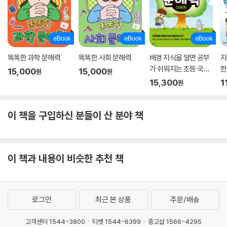
똑똑한 과학 문해력
똑똑한 사회 문해력
배경 지식을 알면 공부
지
가 쉬워지는 초등 국어
한
15,000
15,000
원
원
문해력 어휘편
15,300
1
원
이 책을 구입하신 분들이 산 분야 책
이 책과 내용이 비슷한 추천 책
로그인
최근 본 상품
주문/배송
고객센터 1544-3800
티켓 1544-6399
중고샵 1566-4295