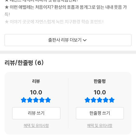
★ 이런 애벌레는 처음이지? 환상의 호흡과 몸개그로 읽는 내내 웃음 가
득!
★ 이야기 곳곳에 자연스럽게 녹인 지구환경 학습 포인트!
다양한 생명이 순환하는 토양,
출판사 리뷰 더보기
토양을 지켜야 생태계를 유지할 수 있어요
지구의 30퍼센트를 차지하고 있는 육지는 토양으로 둘러싸여 있다. 우리
리뷰/한줄평
6
가 당연하게 발 디디며 살고 있는 토양은 지구 생태계를 순환시켜 주는 큰
역할을 한다. 다양한 동식물들이 살 수 있게 해 주고, 경작지와 방목지로 여
러 먹거리를 생산해 주기도 한다. 토양은 인류를 포함한 지구 위 여러 생명
리뷰
한줄평
들의 생존 기반이라고 할 수 있다. 그런데 유엔사막화방지협약(UNCCD)
10.0
10.0
에 따르면 인간의 활동으로 지구 표면의 최대 40퍼센트가 황폐화되었다
고 한다. 또 기후 위기로 가뭄이 가속화되면서 토양의 사막화가 세계 곳곳
에서 심각한 환경 문제로 대두되고 있다. 지금의 오염 속도라면 머지않아
리뷰 쓰기
한줄평 쓰기
지구 위 동식물들이 사라지고 결국 인간의 생존마저 위협받을 수 있다. 천
연 자원이자 유한한 자원인 흙은 공기와 물처럼 인류가 살아가는 데 없어
혜택 및 유의사항
혜택 및 유의사항
서는 안 될 필수 요소이다. 생명의 터전인 토양이 보전되어야 지구의 미래