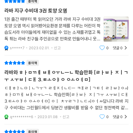
종이책
다산어린이에서는 투바앤과 함께 국내 처음으로 라바를 주인공으로 한 환
라바 지구 수비대 3권 토양 오염
경학습만화 [라바 지구 수비대] 시리즈를 출간했다. 앞으로도 환경학습만
화라는 장르와 라바 캐릭터의 시너지를 충분히 기대해 볼 수 있을 것이다.
1권 출간 때부터 쭉 읽어오던 거라 라바 지구 수비대 3권
토양 오염 역시 읽어봤어요환경 문제를 다루는 어린이 학
습도서라 아이들에게 재미없을 수 있는 소재를귀엽고 톡
톡 튀는 라바 친구들 주인공으로 만화로 만들어내니 웃으
며 잘 읽더라구요라바 지구 수비대는 국내 첫 환경학습만
s*****7
2023.02.01.
신고
0
댓글
0
화 시리즈에요실제 교과서와 연계해서 아이가 배우게 될
과학과 사회와 관련되니미리 환경 학습만화로
종이책
라바와 ㅎㅏㅁㄲㅔ ㅂㅐㅇㅜㄴㅡㄴ 학습만화 [ㄹㅏㅂㅏ ㅈㅣㄱ
ㅜ ㅅㅜㅂㅣㄷㅐ 3.ㅌㅗㅇㅑㅇ ㅇㅗㅇㅕㅁ]
ㄷㅐㅎㅏㄴㅁㅣㄴㄱㅜㄱ ㄹㅔㅈㅓㄴㄷㅡ ㅋㅐㄹㅣㄱㅌㅓ ㄹㅏㅂㅏㅇㅘ
ㅎㅏㅁㄲㅔ ㅂㅐㅇㅜㄴㅡㄴ 학습만화[ㄹㅏㅂㅏ ㅈㅣㄱㅜ ㅅㅜㅂㅣㄷㅐ
3.ㅌㅗㅇㅑㅇ ㅇㅗㅇㅕㅁ] ㅇㅣ ㅊㅜㄹㄱㅏㄴㄷㅚㅇㅓㅆ답니다.라바 지
구 수비대는 그린월드에서 당분간 생활비를 받을 수 없단 청천벽력 같은
소식을 접하게 되고 그래서 지오는 아르바이트를 구하게 되는데요.그러던
q*********6
2023.01.08.
신고
0
댓글
0
중 운명적인 첫사랑을 다
종이책