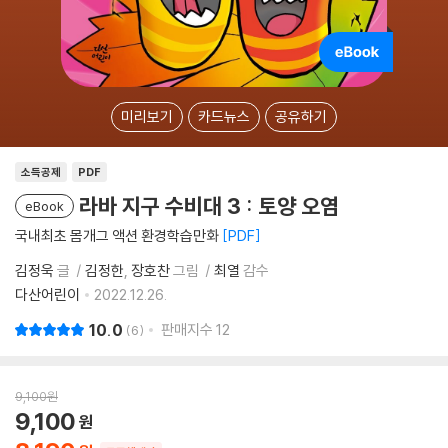
미리보기
카드뉴스
공유하기
소득공제
PDF
라바 지구 수비대 3 : 토양 오염
eBook
국내최초 몸개그 액션 환경학습만화
PDF
김정욱
글
김정한
장호찬
그림
최열
감수
다산어린이
2022.12.26.
10.0
판매지수
12
6
9,100
원
9,100