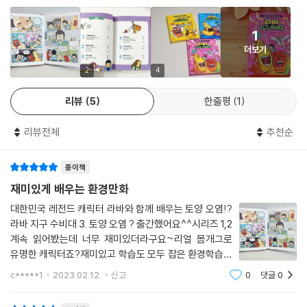
가 보장될 수 있다는 것을 잊어서는 안 된다. 이 책을 읽고 어린이들이 토양
을 위한 작은 행동부터 실천할 수 있게 되길 바란다.
1
더보기
환경부, 보건복지부와 환경 캠페인을 함께해 온 라바의
국내 첫 환경학습만화 시리즈!
2
4
리뷰
5
한줄평
1
라바는 남녀노소 사랑받는 국민 캐릭터이다. 라바의 이런 강점을 이용해
여러 환경 관련 기관과 협업하여 수차례 환경·보건 캠페인을 펼쳤다. 환경
리뷰전체
추천순
부와는 ‘음식물 쓰레기 줄이기’ 캠페인을, 보건복지부와는 ‘코로나19 바이
러스 방역 수칙’ 캠페인을, 국가기후환경회의와는 ‘미세먼지 줄이기 실천
종이책
방법’ 캠페인을 함께했다. 심지어 2021년에는 외교부와 국가기후환경회
의가 우리나라 최초의 환경 분야 정상회의인 ‘2021 P4G 서울 녹색미래
재미있게 배우는 환경만화
정상회의’의 사전 홍보를 위해 라바 캐릭터를 활용한 기후환경변화 대응
대한민국 레전드 캐릭터 라바와 함께 배우는 토양 오염!?
이모티콘 16종을 무료 배포한 적도 있다. 이렇듯 ‘라바’ 하면 ‘환경’, ‘환경’
라바 지구 수비대 3. 토양 오염 ? 출간했어요^^시리즈 1,2
하면 ‘라바’라고 할 수 있을 정도로 국가 주관 환경 캠페인에서 라바는 선두
계속 읽어봤는데 너무 재미있더라구요~리얼 몸개그로
에 서서 활약했다.
유명한 캐릭터죠?재미있고 학습도 모두 잡은 환경학습만
화예요.환경에 대해 관심이 많아지고있는 요즘,,우리아이
c*****1
2023.02.12.
신고
0
댓글
0
에게도 다시 한번 생각해봐야할 숙제같아요!교과서연계
이처럼 라바는 여러 환경 캠페인에 등장하면서 특유의 재치 있는 캐릭터로
내용도 있어서 더 도움이되는 책인것같아 방학때
사람들에게 올바른 환경 의식도 심어 주었다. 라바의 이러한 행보에 맞춰