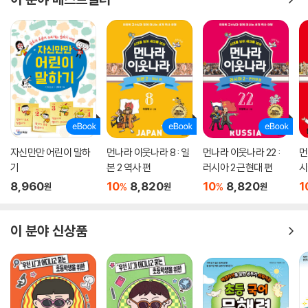
자신만만 어린이 말하
먼나라 이웃나라 8 : 일
먼나라 이웃나라 22 :
먼
기
본 2 역사 편
러시아 2 근현대 편
시
8,960
10
8,820
10
8,820
1
%
%
원
원
원
이 분야 신상품