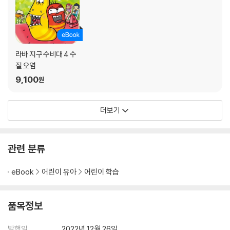
라바 지구 수비대 4 수
질 오염
9,100
원
더보기
관련 분류
eBook
어린이 유아
어린이 학습
품목정보
발행일
2022년 12월 26일