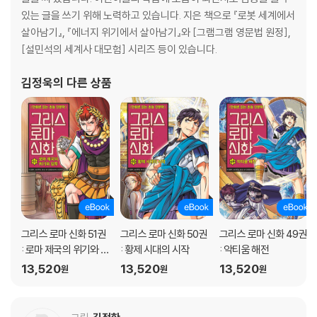
있는 글을 쓰기 위해 노력하고 있습니다. 지은 책으로 『로봇 세계에서
살아남기』, 『에너지 위기에서 살아남기』와 [그램그램 영문법 원정],
[설민석의 세계사 대모험] 시리즈 등이 있습니다.
김정욱
의 다른 상품
그리스 로마 신화 51권
그리스 로마 신화 50권
그리스 로마 신화 49권
: 로마 제국의 위기와 암
: 황제 시대의 시작
: 악티움 해전
투
13,520
13,520
13,520
원
원
원