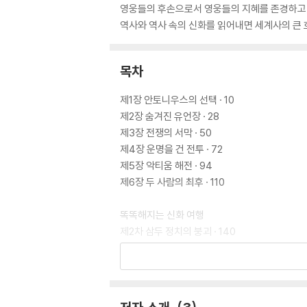
영웅들의 후손으로서 영웅들의 지혜를 존경하고 
역사와 역사 속의 신화를 읽어내면 세계사의 큰 흐
목차
제1장 안토니우스의 선택 · 10
제2장 숨겨진 유언장 · 28
제3장 전쟁의 서막 · 50
제4장 운명을 건 전투 · 72
제5장 악티움 해전 · 94
제6장 두 사람의 최후 · 110
똑똑해지는 신화 여행
제2차 삼두 정치의 붕괴 · 140
전쟁의 명분과 선포 · 142
로마가 전쟁을 선언하는 방식 · 144
악티움 해전 · 146
알렉산드리아 공성전 · 148