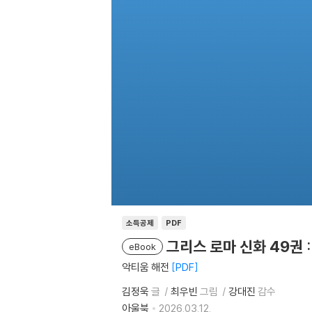
소득공제
PDF
그리스 로마 신화 49권 
eBook
악티움 해전
PDF
김정욱
글
최우빈
그림
강대진
감수
아울북
2026.03.12.