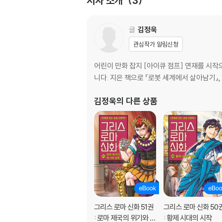
저자 소개
3
안토니우스와 클레오파트라의 자녀들 · 150
안토니우스와 부하들 · 152
옥타비아의 기구한 삶 · 154
글
김정욱
명화로 보는 그리스 로마 신화 · 156
관심작가 알림신청
신화 TALK 신화, 무엇이든 물어보세요! · 157
어린이 만화 잡지 [아이큐 점프] 연재를 시작
저자 및 감수자 소개
니다. 지은 책으로 『로봇 세계에서 살아남기』
글 김정욱
어린이 만화 잡지 『아이큐 점프』 연재를 시작으
김정욱
의 다른 상품
밀요원 레너드 과학X파일〉〈설민석의 세계사 대모
그림 최우빈
1997년에 만화를 그리기 시작해, 2001년부
화를 그리려고 애쓰고 있습니다. 그린 책으로는 
아라!〉 〈카트라이더 세계 대모험〉 〈신통한 책방
정보 글 · 감수 강대진
서울대학교에서 철학(학사), 서양고전학(석사, 
그리스 로마 신화 51권
그리스 로마 신화 50
: 로마 제국의 위기와 암
: 황제 시대의 시작
으로 활동 중입니다. 쓴 책으로 『그랜드투어 그