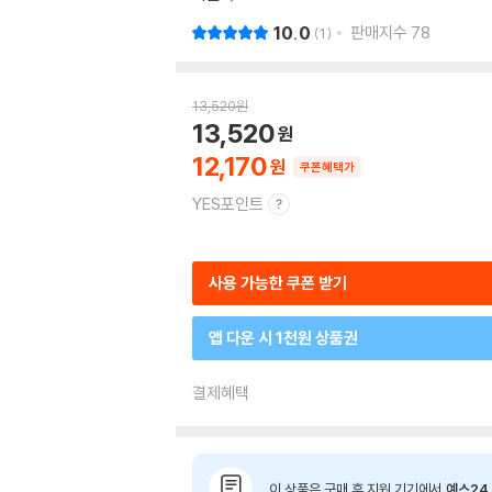
10.0
판매지수
78
1
13,520
원
13,520
12,170
쿠폰혜택가
YES포인트
사용 가능한 쿠폰 받기
앱 다운 시 1천원 상품권
결제혜택
이 상품은 구매 후 지원 기기에서
예스24 