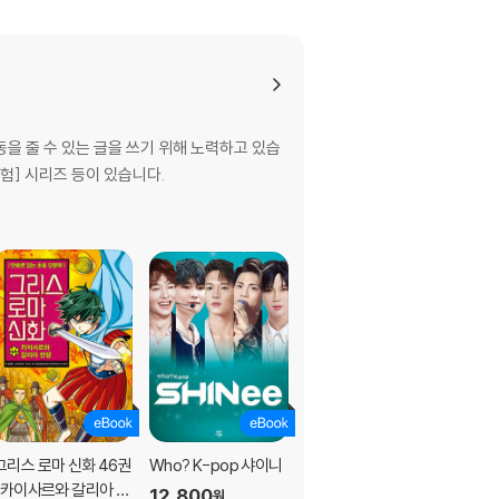
을 줄 수 있는 글을 쓰기 위해 노력하고 있습
험] 시리즈 등이 있습니다.
쓰기 위해 노력하고 있습니다. 지은 책으로 〈비
 있습니다.
고 있으며, 좀 더 다양하고 재미있는 어린이 만
플스토리 영어소환마법서〉 〈셜록 홈스, 범인을 찾
으며, 지금은 경남대 연구교수와 정암학당 연구원
그리스 로마 신화 46권
Who? K-pop 샤이니
그리스 로마 신화 45권
: 카이사르와 갈리아 전
(개정판) : 카이사르와
스 신화』 『세계와 인간을 탐구한 서사시 오뒷세
12,800
원