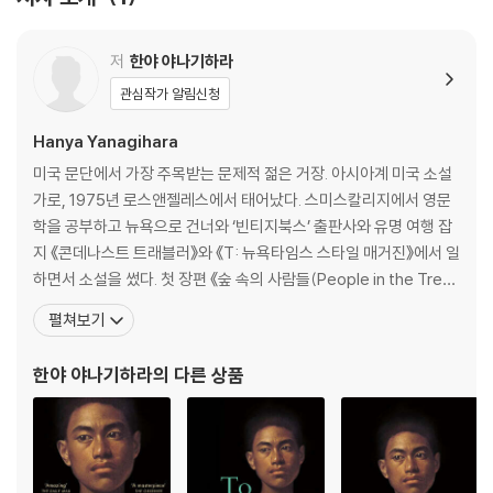
e Free States, where people may live and love whomever the
y please (or so it seems). The fragile young scion of a distingu
저
한야 야나기하라
ished family resists betrothal to a worthy suitor, drawn to a ch
arming music teacher of no means. In a 1993 Manhattan besie
관심작가 알림신청
ged by the AIDS epidemic, a young Hawaiian man lives with his
Hanya Yanagihara
much older, wealthier partner, hiding his troubled childhood an
d the fate of his father. And in 2093, in a world riven by plague
미국 문단에서 가장 주목받는 문제적 젊은 거장. 아시아계 미국 소설
s and governed by totalitarian rule, a powerful scientist’s dam
가로, 1975년 로스앤젤레스에서 태어났다. 스미스칼리지에서 영문
aged granddaughter tries to navigate life without him―and s
학을 공부하고 뉴욕으로 건너와 ‘빈티지북스’ 출판사와 유명 여행 잡
olve the mystery of her husband’s disappearances.
지 《콘데나스트 트래블러》와 《T: 뉴욕타임스 스타일 매거진》에서 일
하면서 소설을 썼다. 첫 장편 《숲 속의 사람들(People in the Tree
These three sections comprise an ingenious symphony, as re
s)》(2013)로 뛰어난 데뷔소설에 주어지는 ‘펜/로버트 W. 빙햄’ 상
펼쳐보기
curring notes and themes deepen and enrich one another: A t
최종후보에 올랐고, 2015년 두 번째 장편 《리틀 라이프(A Little Lif
ownhouse in Washington Square Park in Greenwich Village; illn
e)》로 독자와 평단 모두에서 커다란 주목을 받았다. 1천 페이지가 넘
한야 야나기하라
의 다른 상품
ess, and treatments that come at a terrible cost; wealth and s
는 분량임에도
qualor; the weak and the strong; race; the definition of family,
and of nationhood; the dangerous righteousness of the powe
rful, and of revolutionaries; the longing to find a place in an ear
thly paradise, and the gradual realization that it can’t exist. Wh