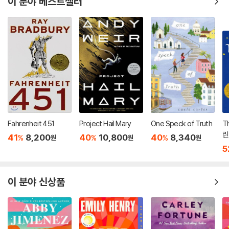
이 분야 베스트셀러
Fahrenheit 451
Project Hail Mary
One Speck of Truth
Th
린
41
8,200
40
10,800
40
8,340
%
%
%
원
원
원
5
이 분야 신상품