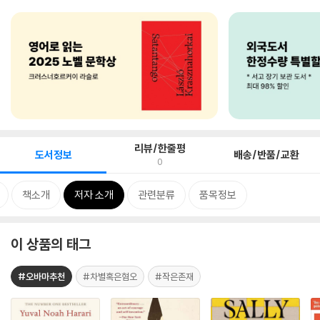
리뷰/한줄평
도서정보
배송/반품/교환
0
책소개
저자 소개
관련분류
품목정보
이 상품의 태그
#오바마추천
#차별혹은혐오
#작은존재