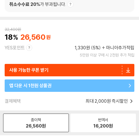
취소수수료 20%
가 부과됩니다.
32,400
원
18
26,560
YES포인트
1,330원 (5%)
마니아추가적립
5만원 이상 구매 시 2천원 추가 적립
사용 가능한 쿠폰 받기
앱 다운 시 1천원 상품권
결제혜택
최대 2,000원 즉시할인
종이책
번역서
26,560
원
16,200
원