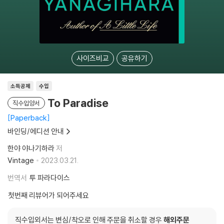
사이즈비교
공유하기
소득공제
수입
To Paradise
직수입양서
Paperback
바인딩/에디션 안내
한야 야나기하라
저
Vintage
2023.03.21.
번역서
투 파라다이스
첫번째 리뷰어가 되어주세요
직수입외서는 변심/착오로 인해 주문을 취소할 경우
해외주문