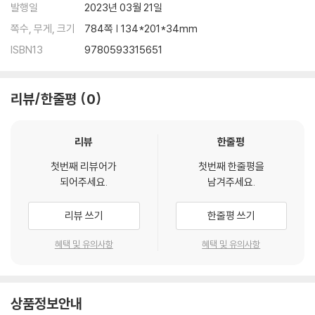
발행일
2023년 03월 21일
쪽수, 무게, 크기
784쪽 | 134*201*34mm
ISBN13
9780593315651
리뷰/한줄평
0
리뷰
한줄평
첫번째 리뷰어가
첫번째 한줄평을
되어주세요.
남겨주세요.
리뷰 쓰기
한줄평 쓰기
혜택 및 유의사항
혜택 및 유의사항
상품정보안내