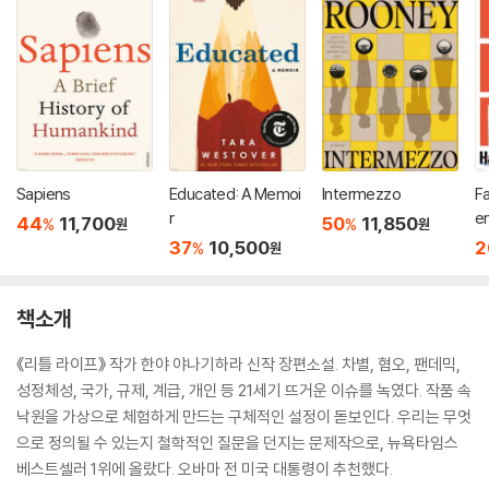
Sapiens
Educated: A Memoi
Intermezzo
Fa
r
e
44
11,700
50
11,850
%
%
원
원
W
37
10,500
2
%
원
or
책소개
《리틀 라이프》 작가 한야 야나기하라 신작 장편소설. 차별, 혐오, 팬데믹,
성정체성, 국가, 규제, 계급, 개인 등 21세기 뜨거운 이슈를 녹였다. 작품 속
낙원을 가상으로 체험하게 만드는 구체적인 설정이 돋보인다. 우리는 무엇
으로 정의될 수 있는지 철학적인 질문을 던지는 문제작으로, 뉴욕타임스
베스트셀러 1위에 올랐다. 오바마 전 미국 대통령이 추천했다.