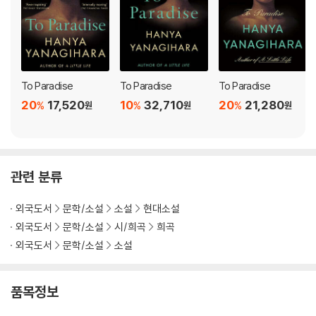
at unites not just the characters, but these Americas, are their
reckonings with the qualities that make us human: Fear. Love.
Shame. Need. Loneliness.
To Paradise
To Paradise
To Paradise
20
17,520
10
32,710
20
21,280
%
%
%
원
원
원
관련 분류
외국도서
문학/소설
소설
현대소설
외국도서
문학/소설
시/희곡
희곡
외국도서
문학/소설
소설
품목정보