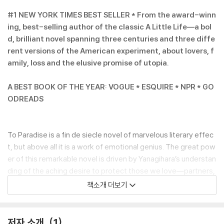
#1 NEW YORK TIMES BEST SELLER * From the award-winn
ing, best-selling author of the classic A Little Life―a bol
d, brilliant novel spanning three centuries and three diffe
rent versions of the American experiment, about lovers, f
amily, loss and the elusive promise of utopia.
A BEST BOOK OF THE YEAR: VOGUE * ESQUIRE * NPR * GO
ODREADS
To Paradise is a fin de siecle novel of marvelous literary effec
t, but above all it is a work of emotional genius. The great pow
er of this remarkable novel is driven by Yanagihara’s understan
ding of the aching desire to protect those we love―partners,
lovers, children, friends, family, and even our fellow citizens―
책소개 더보기
and the pain that ensues when we cannot.
In an alternate version of 1893 America, New York is part of th
저자 소개
1