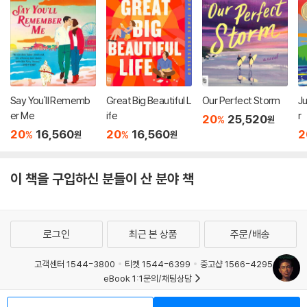
Say You'll Rememb
Great Big Beautiful L
Our Perfect Storm
J
er Me
ife
r
20
25,520
%
원
20
16,560
20
16,560
2
%
%
원
원
이 책을 구입하신 분들이 산 분야 책
로그인
최근 본 상품
주문/배송
고객센터 1544-3800
티켓 1544-6399
중고샵 1566-4295
eBook 1:1문의/채팅상담
예스이십사(주) 사업자 정보