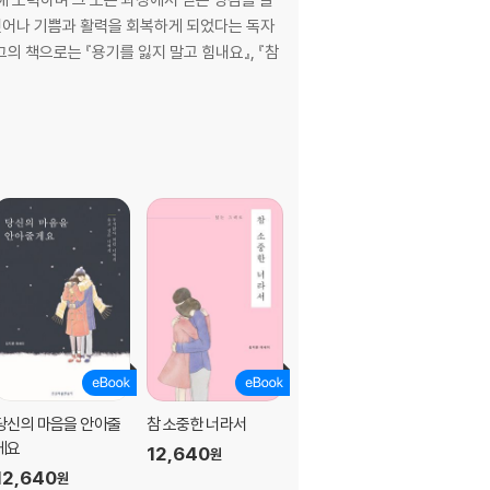
 벗어나 기쁨과 활력을 회복하게 되었다는 독자
의 책으로는 『용기를 잃지 말고 힘내요』, 『참
당신의 마음을 안아줄
참 소중한 너라서
용기를 잃지 말고 힘내
게요
요
12,640
원
12,640
9,800
원
원