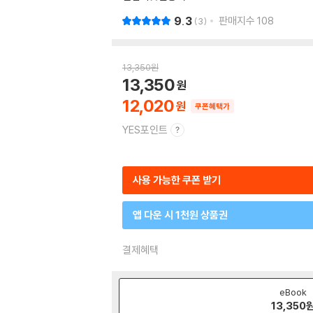
9.3
판매지수
108
3
13,350
원
13,350
12,020
쿠폰혜택가
YES포인트
사용 가능한 쿠폰 받기
앱 다운 시 1천원 상품권
결제혜택
eBook
13,350