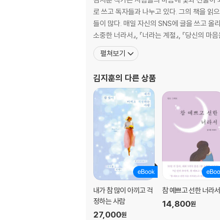
연민과 용서
로 쓰고 독자들과 나누고 있다. 그의 책을 
따뜻한 마음
들이 많다. 매일 자신의 SNS에 글을 쓰고 올
온전함
소중한 너라서』, 『너라는 계절』, 『당신의 마
완전한 보호
펼쳐보기
판단
무기력함
김지훈
의 다른 상품
변화
관계
시련
예쁜 감정
한계
습관
지금 이 순간
뜻
우유부단함과 용기
원한
내가 참 많이 아끼고 걱
참 예쁘고 선한 너라
예배
정하는 사람
14,800
원
시선
27,000
원