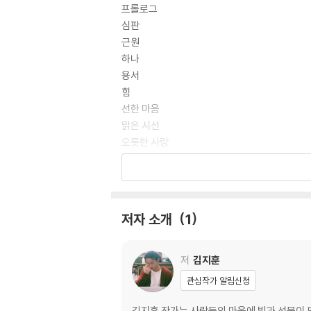
프롤로그
심판
근원
하나
용서
힘
선한 마음
맑은 시선
오롯한 사랑
인내심
받아들임
침묵
내려놓음
저자 소개
1
기쁨의 통로
복수심
선한 주제
저
김지훈
힘든 순간일수록
관심작가 알림신청
내면의 아름다움
사랑의 뜻
김지훈 작가는 사람들의 마음에 빛과 선물이 되