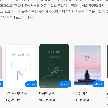
읽으며 마음의 깊숙한 곳에서부터 어떤 울림과 떨림을 느꼈다는, 삶의 무기력에서
리고 있으며, 독자들과 가까운 곳에서 소통하며 다정함과 사랑의 기분을 나눈다. 그
음을 안아줄게요』, 『그래서
서
내게 진실한 사랑
다정한 신뢰
너라는 계절
17,250
18,750
13,350
원
원
원