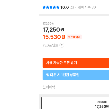
10.0
판매지수
36
2
17,250
원
17,250
15,530
쿠폰혜택가
YES포인트
사용 가능한 쿠폰 받기
앱 다운 시 1천원 상품권
결제혜택
eBook
17,250