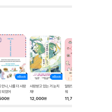
 만나, 나를 더 사랑
사랑받고 있는 거 눈치
말랑말랑, 뱃살도 귀여
나는 언
게 되었어
채!
워
였다
500
12,000
11,700
9,800
원
원
원