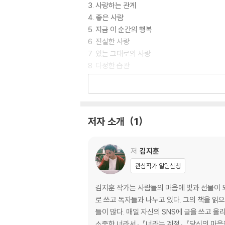
3. 사랑하는 관계
4. 좋은 사람
5. 지금 이 순간의 행복
6. 진실한 사랑
7. 있는 그대로의 사랑
8. 다정한 습관
9. 오늘의 나
10. 온전함
11. 과거와 현재
12. 성숙과 진실한 사랑
저자 소개
1
13. 다정함
14. 다정한 공동체
15. 성공의 법칙
저
김지훈
16. 존중과 함께하는 사랑
관심작가 알림신청
17. 함께함을 선택한 것에 대한 의무
18. 공허와 사랑
김지훈 작가는 사람들의 마음에 빛과 선물이 되
19. 영원히 사라지지 않는 유일한 것
로 쓰고 독자들과 나누고 있다. 그의 책을 
20. 단 하나의 유일한 관점
들이 많다. 매일 자신의 SNS에 글을 쓰고 올
21. 영원한 후회로 남을 유일한 것
소중한 너라서』, 『너라는 계절』, 『당신의 마