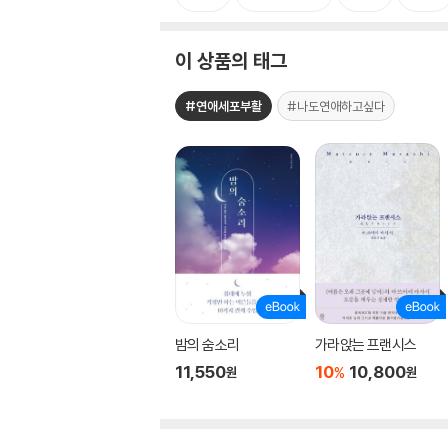
이 상품의 태그
#연애세포부활
#나도연애하고싶다
밤의 숨소리
가라앉는 프랜시스
11,550
10
10,800
%
원
원