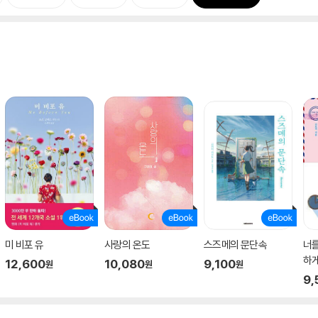
미 비포 유
사랑의 온도
스즈메의 문단속
너를
하
12,600
10,080
9,100
원
원
원
9,