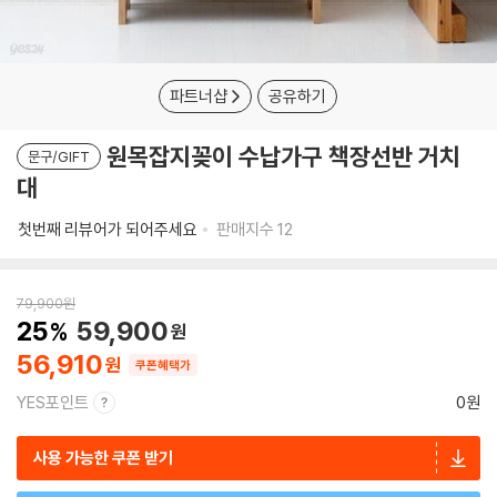
파트너샵
공유하기
원목잡지꽂이 수납가구 책장선반 거치
문구/GIFT
대
첫번째 리뷰어가 되어주세요
판매지수
12
79,900
원
25
59,900
56,910
쿠폰혜택가
YES포인트
0원
사용 가능한 쿠폰 받기