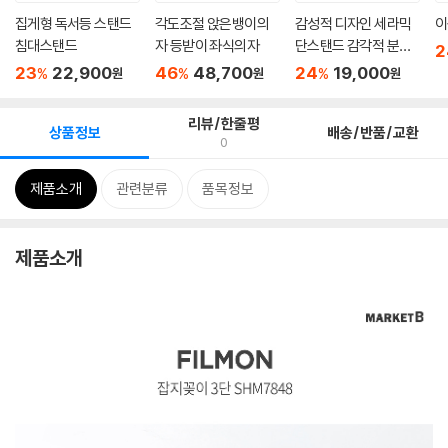
집게형 독서등 스탠드
각도조절 앉은뱅이의
감성적 디자인 세라믹
이
침대스탠드
자 등받이 좌식의자
단스탠드 감각적 분위
2
기
23
22,900
46
48,700
24
19,000
%
%
%
원
원
원
리뷰/한줄평
상품정보
배송/반품/교환
0
제품소개
관련분류
품목정보
제품소개