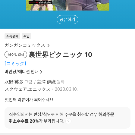
공유하기
소득공제
수입
ガンガンコミックス
裏世界ピクニック 10
직수입일서
コミック
바인딩/에디션 안내
水野 英多
그림
宮澤 伊織
원작
スクウェア.エニックス
2023.03.10.
첫번째 리뷰어가 되어주세요
직수입외서는 변심/착오로 인해 주문을 취소할 경우
해외주문
취소수수료 20%
가 부과됩니다.