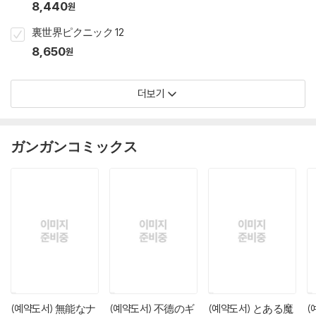
8,440
원
裏世界ピクニック 12
8,650
원
더보기
ガンガンコミックス
(예약도서) 無能なナ
(예약도서) 不德のギ
(예약도서) とある魔
(