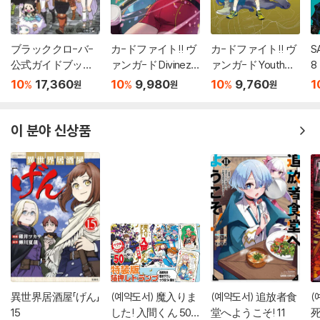
ブラッククロ-バ-
カ-ドファイト!! ヴ
カ-ドファイト!! ヴ
S
公式ガイドブック
ァンガ-ド Divinez
ァンガ-ド YouthQu
8
完全魔導書
幻眞覺醒編 2
ake 6
10
17,360
10
9,980
10
9,760
1
%
%
%
원
원
원
이 분야 신상품
異世界居酒屋「げん」
(예약도서) 魔入りま
(예약도서) 追放者食
(
15
した! 入間くん 50
堂へようこそ! 11
死