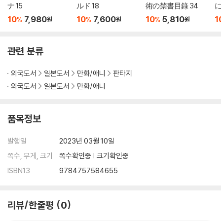
ナ 15
ルド 18
術の禁書目錄 34
10
7,980
10
7,600
10
5,810
1
%
%
%
원
원
원
관련 분류
외국도서
일본도서
만화/애니
판타지
외국도서
일본도서
만화/애니
품목정보
발행일
2023년 03월 10일
쪽수, 무게, 크기
쪽수확인중 | 크기확인중
ISBN13
9784757584655
리뷰/한줄평
0