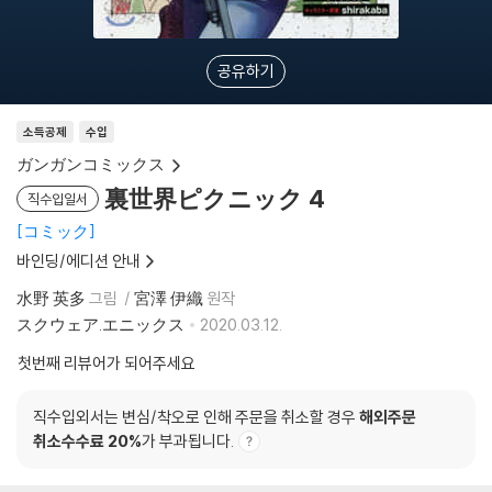
공유하기
소득공제
수입
ガンガンコミックス
裏世界ピクニック 4
직수입일서
コミック
바인딩/에디션 안내
水野 英多
그림
宮澤 伊織
원작
スクウェア.エニックス
2020.03.12.
첫번째 리뷰어가 되어주세요
직수입외서는 변심/착오로 인해 주문을 취소할 경우
해외주문
취소수수료 20%
가 부과됩니다.