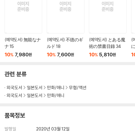
(예약도서) 無能なナ
(예약도서) 不德のギ
(예약도서) とある魔
(
ナ 15
ルド 18
術の禁書目錄 34
10
7,980
10
7,600
10
5,810
1
%
%
%
원
원
원
관련 분류
외국도서
일본도서
만화/애니
무협/액션
외국도서
일본도서
만화/애니
품목정보
발행일
2020년 03월 12일