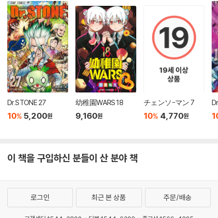
Dr.STONE 27
幼稚園WARS 18
チェンソ-マン 7
10
5,200
9,160
10
4,770
1
%
%
원
원
원
이 책을 구입하신 분들이 산 분야 책
로그인
최근 본 상품
주문/배송