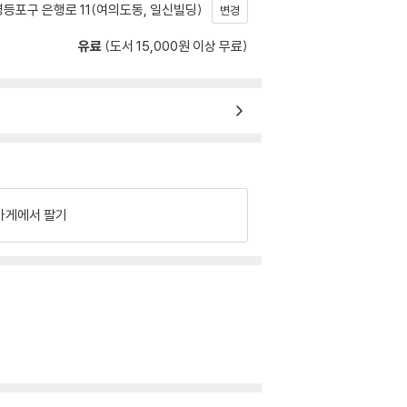
등포구 은행로 11(여의도동, 일신빌딩)
변경
유료
(도서 15,000원 이상 무료)
가게에서 팔기