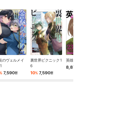
裝のヴェルメイ
裏世界ピクニック 1
英雄敎室 23
ながさ
1
6
44
8,870
원
7,590
10
7,590
6,46
%
%
원
원