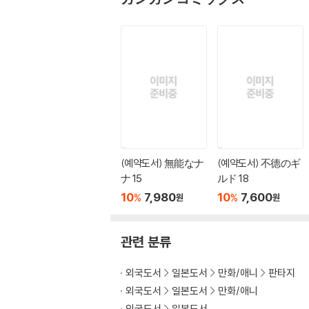
(예약도서) 無能なナ
(예약도서) 不德のギ
ナ 15
ルド 18
10
7,980
10
7,600
%
%
원
원
관련 분류
외국도서
일본도서
만화/애니
판타지
외국도서
일본도서
만화/애니
외국도서
일본도서