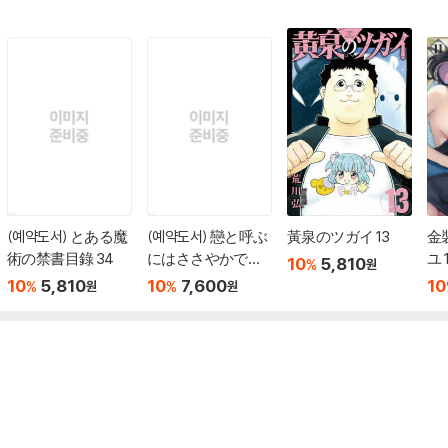
(예약도서) とある魔
(예약도서) 戀と呼ぶ
黃泉のツガイ 13
金
術の禁書目錄 34
にはささやかです
ユ 1
10
5,810
%
원
が 2
10
5,810
10
7,600
10
%
%
원
원