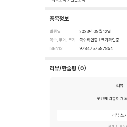
품목정보
발행일
2023년 09월 12일
쪽수, 무게, 크기
쪽수확인중 | 크기확인중
ISBN13
9784757587854
리뷰/한줄평
0
리뷰
첫번째 리뷰어가 
리뷰 쓰
혜택 및 유의