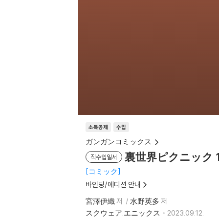
소득공제
수입
ガンガンコミックス
裏世界ピクニック 1
직수입일서
コミック
바인딩/에디션 안내
宮澤伊織
저
水野英多
저
スクウェア.エニックス
2023.09.12.