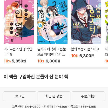
여기부턴 개인 영역 입
옆자리 녀석이 그런 눈
봄의 폭풍과 몬스터 9
타
니다 8
으로 쳐다본다 4 더블
1
10
6,300
%
원
특전판
10
5,850
10
6,300
1
%
%
원
원
이 책을 구입하신 분들이 산 분야 책
로그인
최근 본 상품
주문/배송
고객센터 1544-3800
티켓 1544-6399
중고샵 1566-4295