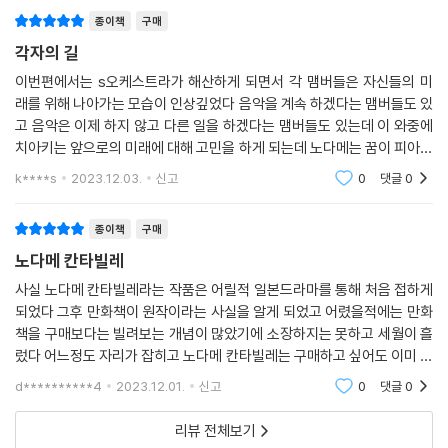
종이책
구매
각자의 길
이번편에서는 s오케스트라가 해산하게 되면서 각 맴버들은 자신들의 미
래를 위해 나아가는 모습이 인상깊었다 음악을 계속 하겠다는 맴버들도 있
고 음악은 이제 하지 않고 다른 일을 하겠다는 맴버들도 있는데 이 와중에
치아키는 앞으로의 미래에 대해 고민을 하게 되는데 노다메는 꿈이 피아니
스트가 아니라 유치원교사라고 말하는데 다들 반대를 하지만 노다메는 무
k****s
2023.12.03.
신고
0
댓글
0
조건 유치원교사가
종이책
구매
노다메 칸타빌레
사실 노다메 칸타빌레라는 작품은 어릴적 일본드라마를 통해 처음 접하게
되었다 그후 만화책이 원작이라는 사실을 알게 되었고 어렸을적에는 만화
책을 구매보다는 빌려보는 개념이 많았기에 소장하지는 못하고 세월이 흘
렀다 어느정도 자리가 잡히고 노다메 칸타빌레는 구매하고 싶어도 이미 절
판된지라 구매하지도 못하고 있었는데 이번 신장판으로 다시 깔끔히 출간
d**********4
2023.12.01.
신고
0
댓글
0
되어서 너무 기쁜
리뷰 전체보기