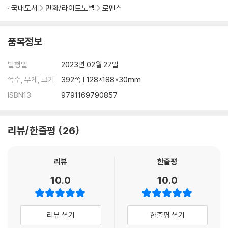
국내도서
만화/라이트노벨
로맨스
품목정보
발행일
2023년 02월 27일
쪽수, 무게, 크기
392쪽 | 128*188*30mm
ISBN13
9791169790857
리뷰/한줄평
26
리뷰
한줄평
10.0
10.0
리뷰 쓰기
한줄평 쓰기