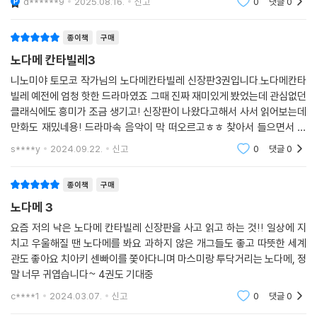
d******9
2025.08.16.
신고
0
댓글
0
종이책
구매
노다메 칸타빌레3
니노미야 토모코 작가님의 노다메칸타빌레 신장판3권입니다.노다메칸타
빌레 예전에 엄청 핫한 드라마였죠 그때 진짜 재미있게 봤었는데 관심없던
클래식에도 흥미가 조금 생기고! 신장판이 나왔다고해서 사서 읽어보는데
만화도 재밌네용! 드라마속 음악이 막 떠오르고ㅎㅎ 찾아서 들으면서 읽
으니 더 좋습니다.
s****y
2024.09.22.
신고
0
댓글
0
종이책
구매
노다메 3
요즘 저의 낙은 노다메 칸타빌레 신장판을 사고 읽고 하는 것!! 일상에 지
치고 우울해질 땐 노다메를 봐요 과하지 않은 개그들도 좋고 따뜻한 세계
관도 좋아요 치아키 센빠이를 쫓아다니며 마스미랑 투닥거리는 노다메, 정
말 너무 귀엽습니다~ 4권도 기대중
c****1
2024.03.07.
신고
0
댓글
0