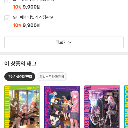
10
9,900
%
원
노다메 칸타빌레 신장판 9
10
9,900
%
원
더보기
이 상품의 태그
#귀가즐거운만화
#일본드라마원작