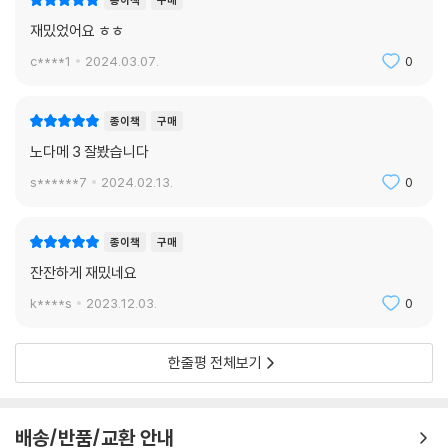
종이책
구매
재밌었어요 ㅎㅎ
c****1
2024.03.07.
0
종이책
구매
노다메 3 잘봤습니다
s******7
2024.02.13.
0
종이책
구매
잔잔하게 재밌네요
k****s
2023.12.03.
0
한줄평 전체보기
배송/반품/교환 안내