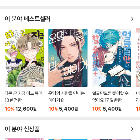
이 분야 베스트셀러
타몬 군 지금 어느 쪽?!
운명의 사람을 만나는
얼굴만으론 좋아할 수
너
13 한정판
이야기 8
없어요 17 일반판
리
10
12,600
10
5,400
10
5,400
1
%
%
%
원
원
원
이 분야 신상품