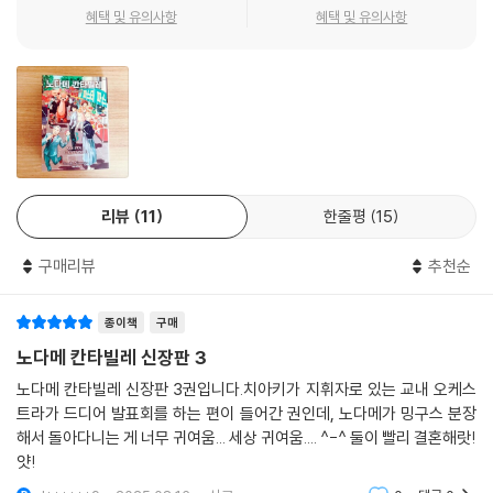
혜택 및 유의사항
혜택 및 유의사항
리뷰
11
한줄평
15
구매리뷰
추천순
종이책
구매
노다메 칸타빌레 신장판 3
노다메 칸타빌레 신장판 3권입니다.치아키가 지휘자로 있는 교내 오케스
트라가 드디어 발표회를 하는 편이 들어간 권인데, 노다메가 밍구스 분장
해서 돌아다니는 게 너무 귀여움... 세상 귀여움.... ^-^ 둘이 빨리 결혼해랏!
얏!