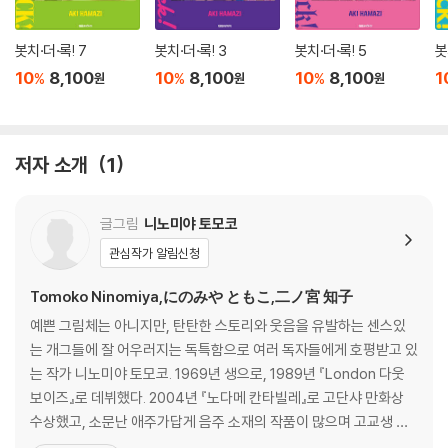
봇치·더·록! 7
봇치·더·록! 3
봇치·더·록! 5
봇
10
8,100
10
8,100
10
8,100
1
%
%
%
원
원
원
저자 소개
1
글그림
니노미야 토모코
관심작가 알림신청
Tomoko Ninomiya,にのみや ともこ,二ノ宮 知子
예쁜 그림체는 아니지만, 탄탄한 스토리와 웃음을 유발하는 센스있
는 개그들에 잘 어우러지는 독특함으로 여러 독자들에게 호평받고 있
는 작가 니노미야 토모코. 1969년 생으로, 1989년 『London 다웃
보이즈』로 데뷔했다. 2004년 『노다메 칸타빌레』로 고단샤 만화상
수상했고, 소문난 애주가답게 음주 소재의 작품이 많으며 고교생 천
재 기업가의 이야기를 다룬『주식회사 천재 패밀리』가 일본 굴지 기업