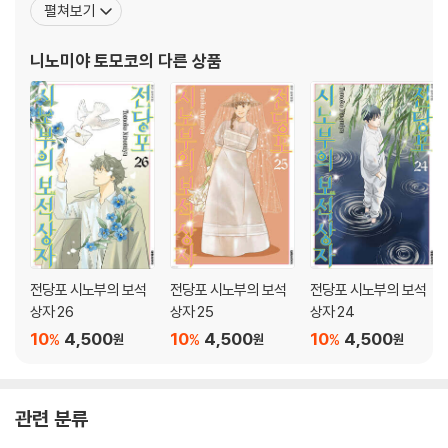
펼쳐보기
사장의 애독서로 뽑혀 화제가 되었다. 클래식을 소재로 한『노다메 칸
타빌레』를 계기로 도쿄교향악단 상임 지휘자와 대담을 나누기도 하
니노미야 토모코
의 다른 상품
였다. 주요작품으로 『OUT』『술 마시러 가자!』『음
전당포 시노부의 보석
전당포 시노부의 보석
전당포 시노부의 보석
상자 26
상자 25
상자 24
10
4,500
10
4,500
10
4,500
%
%
%
원
원
원
관련 분류