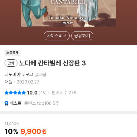
사이즈비교
공유하기
소득공제
노다메 칸타빌레 신장판 3
만화
니노미야 토모코
글그림
대원
2023.02.27.
10.0
판매지수
276
26
베스트
로맨스 top100 5주
11,000
원
10
9,900