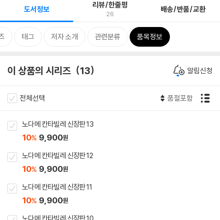
리뷰/한줄평
도서정보
배송/반품/교환
26
즈
태그
저자 소개
관련분류
품목정보
이 상품의 시리즈
13
알림신청
전체선택
품절포함
노다메 칸타빌레 신장판 13
10
9,900
%
원
노다메 칸타빌레 신장판 12
10
9,900
%
원
노다메 칸타빌레 신장판 11
10
9,900
%
원
노다메 칸타빌레 신장판 10