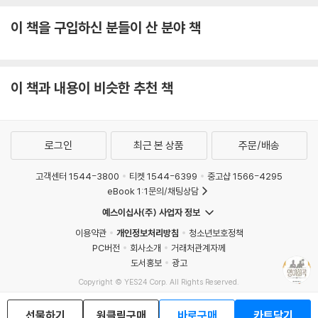
이 책을 구입하신 분들이 산 분야 책
이 책과 내용이 비슷한 추천 책
로그인
최근 본 상품
주문/배송
고객센터 1544-3800
티켓 1544-6399
중고샵 1566-4295
eBook 1:1문의/채팅상담
예스이십사(주) 사업자 정보
이용약관
개인정보처리방침
청소년보호정책
PC버전
회사소개
거래처관계자께
도서홍보
광고
Copyright © YES24 Corp. All Rights Reserved.
MATOM7
선물하기
원클릭구매
바로구매
카트담기