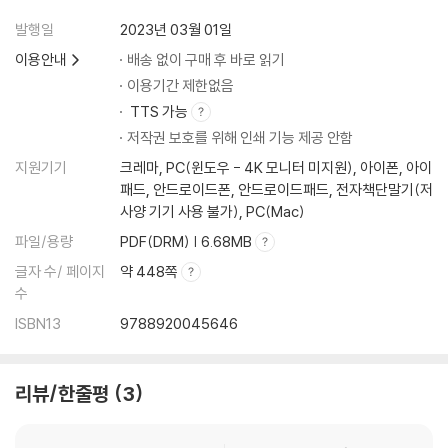
발행일
2023년 03월 01일
이용안내
배송 없이 구매 후 바로 읽기
이용기간 제한없음
TTS 가능
저작권 보호를 위해 인쇄 기능 제공 안함
지원기기
크레마, PC(윈도우 - 4K 모니터 미지원), 아이폰, 아이
패드, 안드로이드폰, 안드로이드패드, 전자책단말기(저
사양 기기 사용 불가), PC(Mac)
파일/용량
PDF(DRM) | 6.68MB
글자 수/ 페이지
약 448쪽
수
ISBN13
9788920045646
리뷰/한줄평
3