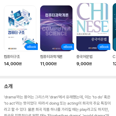
컴퓨터구조
컴퓨터과학개론
중국어문법
C
14,000
11,000
9,000
1
원
원
원
소개
‘drama’라는 용어는 그리스어 ‘dran’에서 유래했는데, 이는 ‘to do’ 혹은
‘to act’라는 뜻이었다. 따라서 doing 또는 acting이 희곡의 주요 특징이
라고 할 수 있다. 물론 희곡 작품 하나를 가리킬 때는 play라고도 하지만,
희곡을 집합적으로 말할 때는 ‘Elizabethan drama’, ‘world drama’처