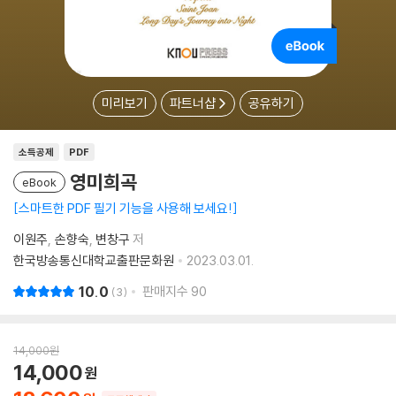
미리보기
파트너샵
공유하기
소득공제
PDF
영미희곡
eBook
스마트한 PDF 필기 기능을 사용해 보세요!
이원주
손향숙
변창구
저
한국방송통신대학교출판문화원
2023.03.01.
10.0
판매지수
90
3
14,000
원
14,000