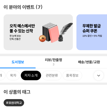
이 분야의 이벤트
7
리뷰/한줄평
도서정보
배송/반품/교환
3
개
목차
저자 소개
관련분류
품목정보
이 상품의 태그
#호원대학교