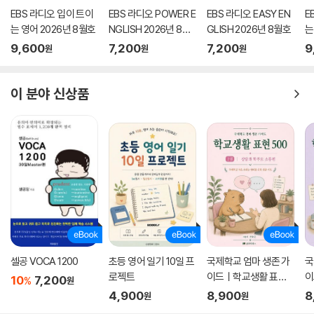
EBS 라디오 입이 트이
EBS 라디오 POWER E
EBS 라디오 EASY EN
E
는 영어 2026년 8월호
NGLISH 2026년 8월
GLISH 2026년 8월호
는
호
9,600
7,200
7,200
9
원
원
원
이 분야 신상품
셀공 VOCA 1200
초등 영어 일기 10일 프
국제학교 엄마 생존 가
국
로젝트
이드ㅣ학교생활 표현 5
이
10
7,200
%
원
00 2권
0
4,900
8,900
8
원
원