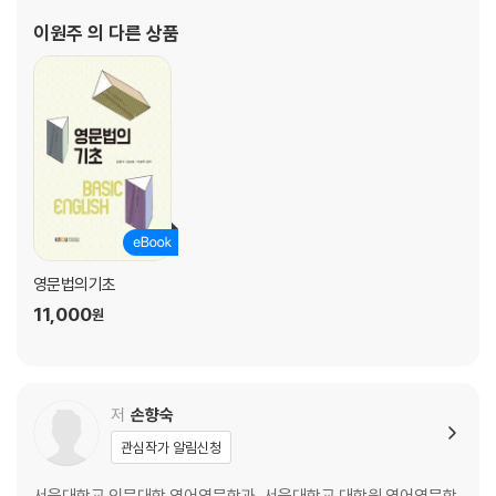
1. Saint Joan
이원주
의 다른 상품
A. 작품 해설
B. From Saint Joan
2. Long Day’s Journey into Night
A. 작품 해설
영문법의기초
B. From Long Day’s Journey into Night
11,000
원
Part Ⅲ 출석수업용 자료
저
손향숙
1. Macbeth
관심작가 알림신청
2. Trifles
서울대학교 인문대학 영어영문학과, 서울대학교 대학원 영어영문학