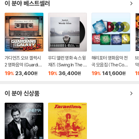
이 분야 베스트셀러
가디언즈 오브 갤럭시
우디 앨런 영화 속 스윙
해리포터 영화음악 전
브
2 영화음악 (Guardian
재즈 (Swing In The Fil
곡 모음집 (The Com
악
s Of The Galaxy Vol.
ms Of Woody Allen)
plete Harry Potter Fi
B
19
23,400
19
36,400
19
141,600
1
%
%
%
원
원
원
2: Awesome Mix Vo
[LP]
lm Music Collection)
ay
l. 2 OST)
[컬러 4LP]
이 분야 신상품