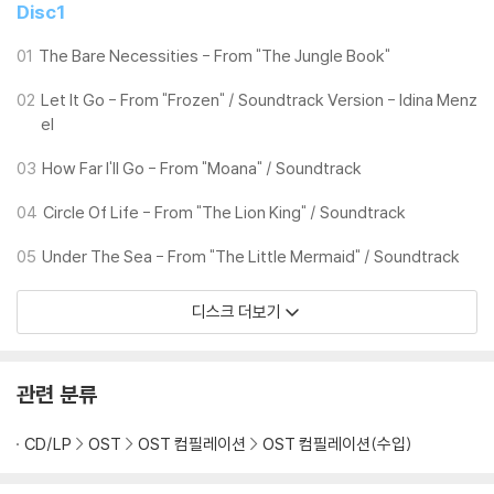
Disc1
01
The Bare Necessities - From "The Jungle Book"
02
Let It Go - From "Frozen" / Soundtrack Version - Idina Menz
el
03
How Far I'll Go - From "Moana" / Soundtrack
04
Circle Of Life - From "The Lion King" / Soundtrack
05
Under The Sea - From "The Little Mermaid" / Soundtrack
디스크 더보기
관련 분류
CD/LP
OST
OST 컴필레이션
OST 컴필레이션(수입)