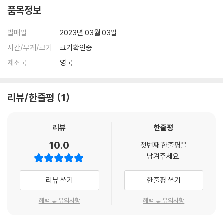
품목정보
발매일
2023년 03월 03일
시간/무게/크기
크기확인중
제조국
영국
리뷰/한줄평
1
리뷰
한줄평
10.0
첫번째 한줄평을
남겨주세요.
리뷰 쓰기
한줄평 쓰기
혜택 및 유의사항
혜택 및 유의사항