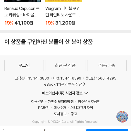
Renaud Capucon 르
Wagram 레이블 쿠엔
노 카퓌송 - 바이올린
틴 타란티노 사운드 컴
으로 연주한 영화음악
필레이션 (Tarantino
19
41,100
19
31,200
%
%
원
원
(Cinema) [UHQCD]
Sounds) [LP]
이 상품을 구입하신 분들이 산 분야 상품
로그인
최근 본 상품
주문/배송
고객센터 1544-3800
티켓 1544-6399
중고샵 1566-4295
eBook 1:1문의/채팅상담
예스이십사(주) 사업자 정보
이용약관
개인정보처리방침
청소년보호정책
PC버전
회사소개
거래처관계자께
도서홍보
광고
Copyright © YES24 Corp. All Rights Reserved.
MATOM11