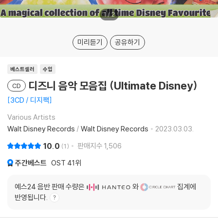
1
/
2
미리듣기
공유하기
베스트셀러
수입
디즈니 음악 모음집 (Ultimate Disney)
CD
3CD / 디지팩
Various Artists
Walt Disney Records
/
Walt Disney Records
2023.03.03.
10.0
판매지수
1,506
1
주간베스트
OST
41위
예스24 음반 판매 수량은
와
집계에
반영됩니다.