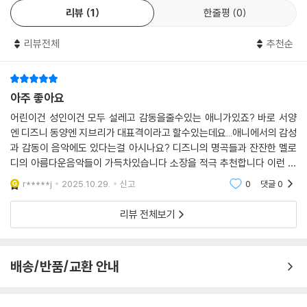
리뷰
1
한줄평
0
리뷰전체
추천순
아주 좋아요
어린이건 성인이건 모두 설레고 감동을줄수있는 애니가있죠? 바로 서양
엔 디즈니 동양엔 지브리가 대표격이라고 할수있는데요...애니에서의 감성
과 감동이 음악에도 있다는걸 아시나요? 디즈니의 명곡들과 잔잔한 멜로
디의 아름다운음악들이 가득차있습니다 소장을 적극 추천합니다 이런 음
반은 2대 3대 후손들까지 물려줄수있는 좋은 템 입니다
r*****j
2025.10.29.
신고
0
댓글
0
리뷰 전체보기
배송/반품/교환 안내