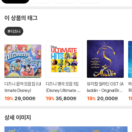
이 상품의 태그
#디즈니
디즈니 음악 모음집 (Ul
디즈니 명곡 모음 1집
뮤지컬 알라딘 OST (A
하
timate Disney)
(Disney Ultimate Hit
laddin - Original Broa
화
s) [LP]
dway Cast Recordin
Mu
19
29,000
19
35,800
19
20,000
1
%
%
%
원
원
원
g)
ot
t
상세 이미지