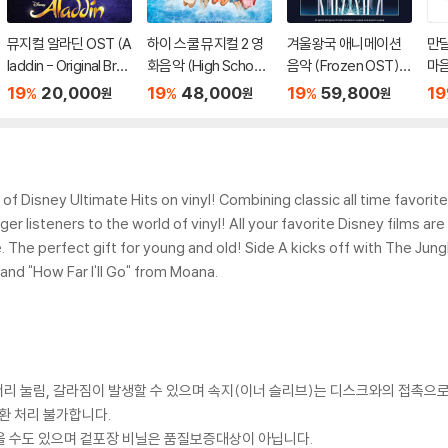
뮤지컬 알라딘 OST (A
하이 스쿨 뮤지컬 2 영
겨울왕국 애니메이션
만달
laddin - Original Broa
화음악 (High School
음악 (Frozen OST)
마음
dway Cast Recordin
Musical 2 Original M
[Zoetrope 컬러 LP]
ori
19
20,000
19
48,000
19
59,800
19
%
%
%
원
원
원
g)
otion Picture Sound
by 
track) [블루 컬러 LP]
on
n of Disney Ultimate Hits on vinyl! Combining classic all time favor
r listeners to the world of vinyl! All your favorite Disney films a
The perfect gift for young and old! Side A kicks off with The Jungl
and "How Far I'll Go" from Moana.
모서리 눌림, 갈라짐이 발생할 수 있으며 속지(이너 슬리브)는 디스크와의 접촉으로
환 처리 불가합니다.
을 수도 있으며 겉포장 비닐은 품질보증대상이 아닙니다.