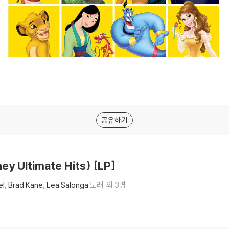
공유하기
 Ultimate Hits) [LP]
el
Brad Kane
Lea Salonga
노래
외 3명