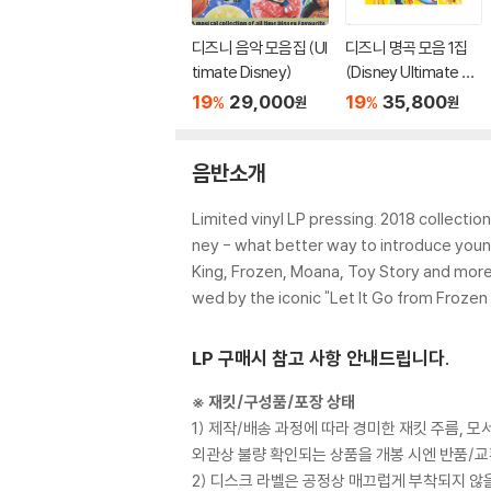
디즈니 음악 모음집 (Ul
디즈니 명곡 모음 1집
timate Disney)
(Disney Ultimate Hit
s) [LP]
19
29,000
19
35,800
%
%
원
원
음반소개
Limited vinyl LP pressing. 2018 collectio
ney - what better way to introduce younge
King, Frozen, Moana, Toy Story and more. 
wed by the iconic "Let It Go from Frozen 
LP 구매시 참고 사항 안내드립니다.
※ 재킷/구성품/포장 상태
1) 제작/배송 과정에 따라 경미한 재킷 주름, 
외관상 불량 확인되는 상품을 개봉 시엔 반품/교
2) 디스크 라벨은 공정상 매끄럽게 부착되지 않