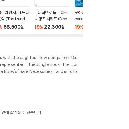
로리안 시즌1 드라
클래식으로 듣는 디즈
모아나 2 영화음악 (M
디즈니 
악 (The Mandal
니 명곡 시리즈 (Disne
oana 2 OST)
트곡 모음집
an Season1 OST
y Goes Classical)
ential D
58,500
19
22,300
19
28,600
19
6
%
%
%
%
원
원
원
Ludwig Goranss
ion) [
) [픽쳐디스크 LP]
ites with the brightest new songs from Dis
re represented - the Jungle Book, The Lion
e Book's "Bare Necessities," and is follo
 인해 갈라질 수 있습니다.