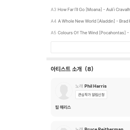
1) 컬러 디스크는 웹 이미지와 실제 색상이 차이가
A3
How Far I'll Go [Moana] - Auli'i Craval
2) 컬러 디스크의 특성상 제작 공정시 앨범마다
3) 컬러 디스크는 제작 과정에서 다른 색상 염료
A4
A Whole New World [Aladdin] - Brad
A5
Colours Of The Wind [Pocahontas] -
※ 반품/교환 안내
1) 불량으로 인한 반품/교환 요청 시에는 불량 
관련 사진과 동영상 및 재생 기기 모델명을 첨부
2) LP는 잦은 배송 과정에서 재킷에 손상이 
아티스트 소개
8
노래
Phil Harris
관심작가 알림신청
필 해리스
노래
Bruce Reitherman