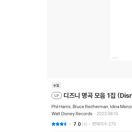
수입
디즈니 명곡 모음 1집 (Disney
LP
Phil Harris
Bruce Reitherman
Idina Menz
Walt Disney Records
2023.08.10.
7.0
판매지수
270
2