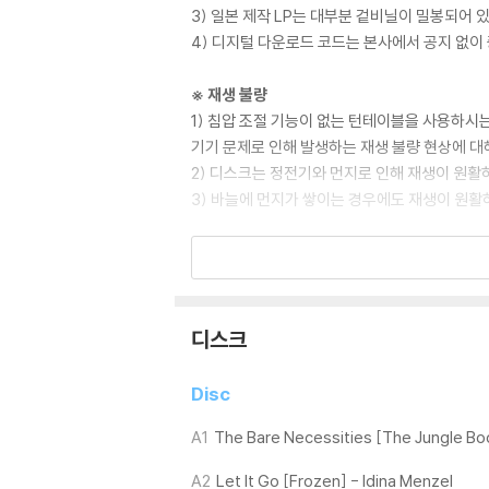
3) 일본 제작 LP는 대부분 겉비닐이 밀봉되어 
4) 디지털 다운로드 코드는 본사에서 공지 없이 
※ 재생 불량
1) 침압 조절 기능이 없는 턴테이블을 사용하시는
기기 문제로 인해 발생하는 재생 불량 현상에 대
2) 디스크는 정전기와 먼지로 인해 재생이 원활
3) 바늘에 먼지가 쌓이는 경우에도 재생이 원활
※ 디스크 외관 불량
1) 열을 가하여 제작하는 바이닐 공정 특성상 
재생이 불안정한 경우 스태빌라이저를 사용하시면
2) 재생 음역의 왜곡을 최소화 하고 반복 재생
디스크
는 전용 제품 등을 이용하여 센터 홀을 조정하시
3) 디스크에 미세한 잔 흠집이 남아있거나 인쇄
Disc
가능합니다
A1
The Bare Necessities [The Jungle Boo
※ 컬러 디스크
A2
Let It Go [Frozen] - Idina Menzel
아래에 해당하는 경우는 불량이 아니므로 개봉 