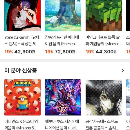
Yonezu Kenshi (요네
장송의 프리렌 애니메
마인크래프트 볼륨 알
스
즈 켄시) - 극장판 체인
이션 음악 (Frieren: B
파 게임음악 (Minecra
더
소 맨: 레제편 주제곡 IR
eyond Journey's En
ft Volume Alpha OS
션
19
42,900
19
72,800
19
44,300
1
%
%
%
원
원
원
IS OUT / JANE DOE
d - Original Soundtr
T by C418) [투명 그
A
[LP]
ack) [블루 & 그린 컬
린 컬러 LP]
V
러 2LP]
이 분야 신상품
미니언스 & 몬스터 영
헬루바 보스 시즌 2 애
공각기동대 - 스탠드
아
화음악 (Minions & M
니메이션 음악 (Helluv
얼론 콤플렉스 솔리드
오