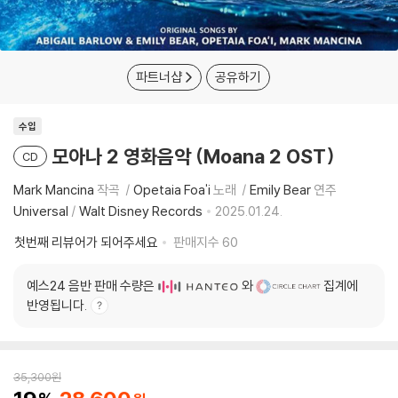
파트너샵
공유하기
수입
모아나 2 영화음악 (Moana 2 OST)
CD
Mark Mancina
작곡
Opetaia Foa'i
노래
Emily Bear
연주
Universal
/
Walt Disney Records
2025.01.24.
첫번째 리뷰어가 되어주세요
판매지수
60
예스24 음반 판매 수량은
와
집계에
반영됩니다.
35,300
원