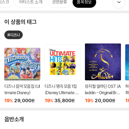
디스크
아티스트 소개
관련분류
품목정보
이 상품의 태그
#디즈니
디즈니 음악 모음집 (Ul
디즈니 명곡 모음 1집
뮤지컬 알라딘 OST (A
하
timate Disney)
(Disney Ultimate Hit
laddin - Original Broa
화
s) [LP]
dway Cast Recordin
Mu
19
29,000
19
35,800
19
20,000
1
%
%
%
원
원
원
g)
ot
t
음반소개