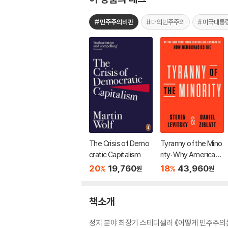
#민주주의비판
#대의민주주의
#미국대통
The Crisis of Demo
Tyranny of the Mino
cratic Capitalism
rity: Why American
Democracy Reache
20
19,760
18
43,960
%
%
원
원
d the Breaking Point
책소개
정치 분야 최장기 스테디셀러 《어떻게 민주주의