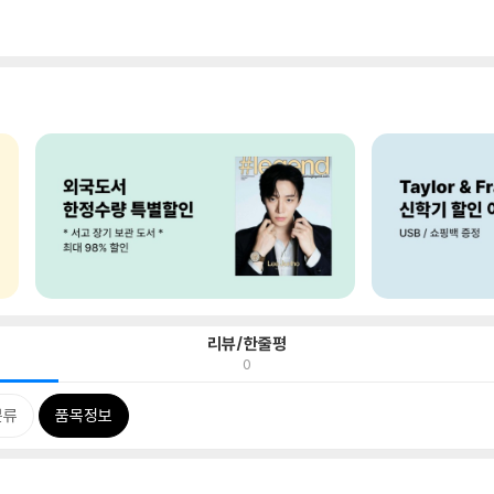
리뷰/한줄평
0
분류
품목정보