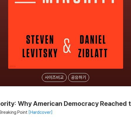
사이즈비교
공유하기
nority: Why American Democracy Reached t
reaking Point
Hardcover