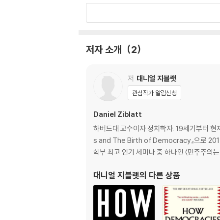
“[Levitsky and Ziblatt] write with terrif
Washington Post
ONE OF THE CALIFORNIA REVIEW OF BO
저자 소개
2
저
대니얼 지블랫
관심작가 알림신청
Daniel Ziblatt
하버드대 교수이자 정치학자. 19세기부터 현재까
s and The Birth of Democracy
학부 최고 인기 세미나 중 하나인 〈민주주의는 
대니얼 지블랫
의 다른 상품