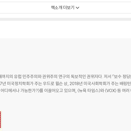
ying clarity about how the forces of the right have co-opted the en
책소개 더보기
OKS’ TEN BEST BOOKS OF THE YEAR * A NEWSWEEK BEST BOOK O
지의 유럽 민주주의와 권위주의 연구의 독보적인 권위자다. 저서 『보수 정당들과 민
』으로 2017년 미국정치학회가 주는 우드로 윌슨 상, 2018년 미국사회학회가 주는 배
어디에서나 가능한가?〉를 이끌어오고 있으며, 〈뉴욕 타임스〉와 〈VOX〉 등 여러 