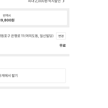
최대 2,000원 즉시할인
번역서
19,800
원
등포구 은행로 11(여의도동, 일신빌딩)
변경
무료
가게에서 팔기