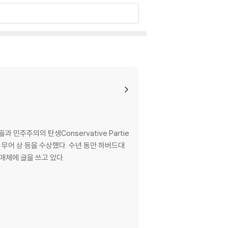
shrined rules to exert their tyranny.”―The
F THE YEAR
주주의의 탄생Conservative Partie
링턴 무어 상 등을 수상했다. 수년 동안 하버드대
매체에 글을 쓰고 있다.