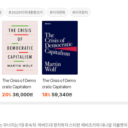
령
#2020미국대통령선거
#미국문화
#미국정치
The Crisis of Demo
The Crisis of Demo
cratic Capitalism
cratic Capitalism
20
36,000
18
59,340
%
%
원
원
는 무너지는가》 후속작. 하버드대 정치학자 스티븐 레비츠키와 대니얼 지블랫이