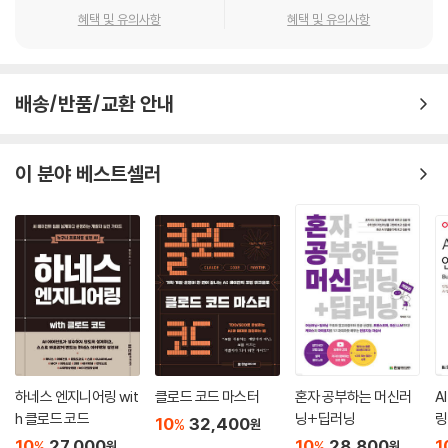
Tic-Tac-Toe 게임에 미니맥스 알고리즘 적용
혜택 및 유의사항
혜택 및 유의사항
LAB 미니맥스 알고리즘 실습
미니맥스 알고리즘의 의사코드
미니맥스 성능 분석
배송/반품/교환 안내
03 Tic-Tac-Toe 게임 프로그래밍
04 알파베타 가지치기
알파베타 알고리즘
이 분야 베스트셀러
알파베타 알고리즘 실습
05 불완전한 결정
Summary
연습문제
Chapter 04 전문가 시스템
01 전문가 시스템
전문가 시스템의 역사
하네스 엔지니어링 wit
클로드 코드 마스터
혼자 공부하는 머신러
A
02 전문가 시스템의 구성 요소
h 클로드 코드
닝+딥러닝
링
지식베이스
10
32,400
%
원
10
27,000
10
28,800
1
추론 엔진
%
%
원
원