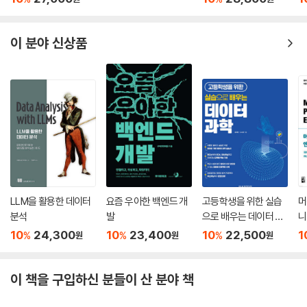
사용자 인터페이스
03 지식과 인공지능
이 분야 신상품
데이터, 정보, 지식
04 규칙
규칙에 AND나 OR를 사용할 수 있다
05 전문가 시스템에서의 추론
순방향 추론
역방향 추론
LAB 추론 실습
LAB 화재 처리 시스템
06 충돌 해법
07 전문가 시스템의 장점과 단점
LLM을 활용한 데이터
요즘 우아한 백엔드 개
고등학생을 위한 실습
머
Summary
분석
발
으로 배우는 데이터 과
니
연습문제
학
10
24,300
10
23,400
10
22,500
1
%
%
%
원
원
원
Chapter 05 지식 표현
이 책을 구입하신 분들이 산 분야 책
01 지식 표현(Knowledge Representation)