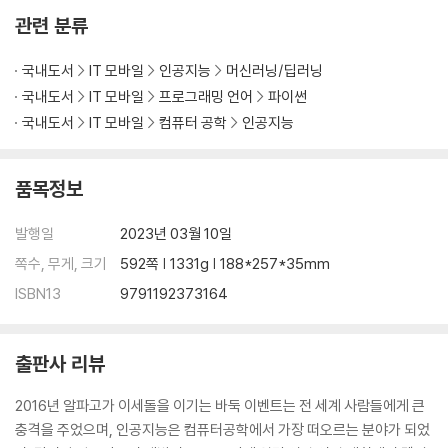
LAB 경로 찾기 문제
관련 분류
LAB N-queen 문제
03 탐색 트리
국내도서
IT 모바일
인공지능
머신러닝/딥러닝
LAB 4-queen 문제 탐색 트리
국내도서
IT 모바일
프로그래밍 언어
파이썬
04 기본적인 탐색 기법
국내도서
IT 모바일
컴퓨터 공학
인공지능
탐색 성능 측정
05 깊이 우선 탐색
품목정보
깊이 우선 탐색의 분석
06 너비 우선 탐색
발행일
2023년 03월 10일
너비 우선 탐색의 분석
07 깊이 제한 탐색
쪽수, 무게, 크기
592쪽 | 1331g | 188*257*35mm
IDDFS의 장점과 단점
ISBN13
9791192373164
08 FS와 DFS 8-퍼즐 프로그램
보드를 어떻게 표현할 것인가?
open과 closed 큐는 무엇으로 구현할 것인가?
출판사 리뷰
자식 노드들은 어떻게 생성할 것인가?
BFS 전체 소스코드
2016년 알파고가 이세돌을 이기는 바둑 이벤트는 전 세계 사람들에게 큰
DFS 프로그램
충격을 주었으며, 인공지능은 컴퓨터공학에서 가장 떠오르는 분야가 되었