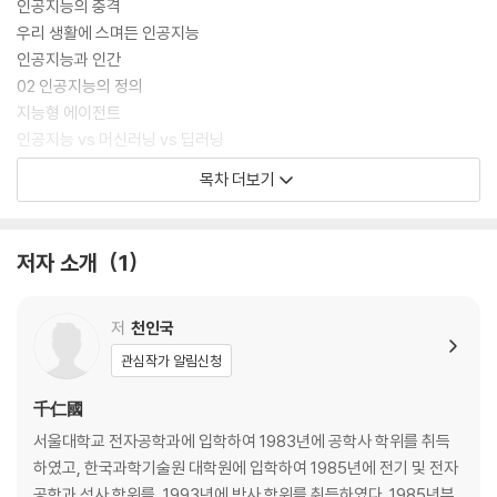
인공지능의 충격
우리 생활에 스며든 인공지능
인공지능과 인간
02 인공지능의 정의
지능형 에이전트
인공지능 vs 머신러닝 vs 딥러닝
03 튜링 테스트
목차 더보기
ELIZA
중국어 방(The Chinese Room)
2014년 유진 구스트만
저자 소개
1
튜링 테스트의 문제점
04 인공지능의 역사
인공지능의 태동(1943-1956)
저
천인국
황금기(1956-1974)
관심작가 알림신청
첫 번째 인공지능의 겨울(1974-1980)
전성 시대(1980-1987)
千仁國
두 번째 인공지능의 겨울(1987-1993)
서울대학교 전자공학과에 입학하여 1983년에 공학사 학위를 취득
인공지능의 부활(1993-2011)
하였고, 한국과학기술원 대학원에 입학하여 1985년에 전기 및 전자
딥러닝, 빅데이터 및 인공지능(2011-현재)
공학과 석사 학위를, 1993년에 박사 학위를 취득하였다. 1985년부