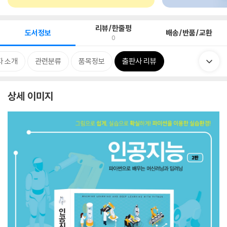
리뷰/한줄평
도서정보
배송/반품/교환
0
자 소개
관련분류
품목정보
출판사 리뷰
상세 이미지