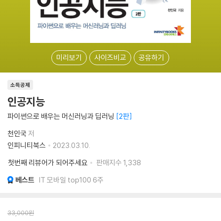
미리보기
사이즈비교
공유하기
소득공제
인공지능
파이썬으로 배우는 머신러닝과 딥러닝
2판
천인국
저
인피니티북스
2023.03.10.
첫번째 리뷰어가 되어주세요
판매지수
1,338
베스트
IT 모바일 top100 6주
33,000
원