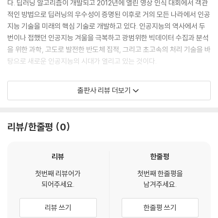
09 경험적 탐색 방법
다. 딥러닝 알고리즘이 개발되고 2012년에 열린 영상 인식 대회에서 객관
10 언덕 등반 기법
적인 방법으로 딥러닝의 우수성이 증명된 이후로 거의 모든 나라에서 인공
알고리즘
지능 기술을 미래의 핵심 기술로 개발하고 있다. 인공지능의 역사에서 두
지역 최대 문제
번이나 접했던 인공지능 겨울을 극복하고 광범위한 빅데이터 수집과 분석
11 최고 우선 탐색
을 위한 과학, 고도로 발전한 반도체 집적, 그리고 초고속의 처리 기술을 바
12 A* 알고리즘
탕으로 새로운 인공지능의 시대가 열리고 있는 것이다.
LAB A* 알고리즘 시뮬레이션
13 A* 알고리즘의 파이썬 구현
본서는 새로운 인공지능의 시대를 준비하는 필독서로서 컴퓨터, 전자, 정
출판사 리뷰 더보기
LAB N-queen 문제의 탐색 알고리즘
보통신, 기계 등 융합 기술을 전공하는 공학도와 인공지능을 처음 접하는
Mini Project TSP
컴퓨터 비전공자들도 다양한 예제와 실습을 통해 인공지능의 기초적인 개
Summary
념과 이론을 익힐 수 있다. 인공지능의 기본적인 이론을 빠짐없이 수록하
리뷰/한줄평
0
연습문제
였으며 딥러닝을 포함하여 머신러닝을 10개의 장에 걸쳐서 자세히 설명하
였다. 딥러닝 분야는 구글의 텐서플로를 기본으로 고수준 라이브러리인 케
Chapter 03 게임 트리
라스를 사용하여 실습할 수 있으며, 구글의 텐서플로 플레이그라운드를 이
리뷰
한줄평
용하여 체험할 수 있다.
첫번째 리뷰어가
첫번째 한줄평을
01 게임 프로그램
되어주세요.
남겨주세요.
게임 정의
Tic-Tac-Toe에 대한 게임 트리
리뷰 쓰기
한줄평 쓰기
02 미니맥스 알고리즘