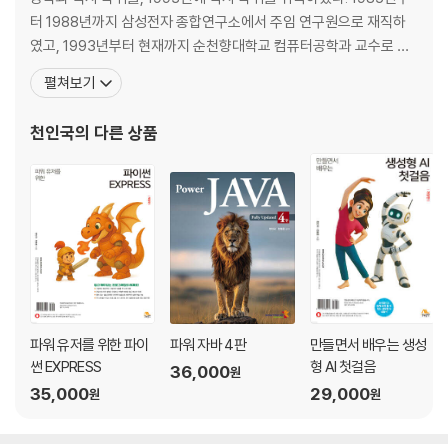
05 인공지능은 어디에 필요할까?
터 1988년까지 삼성전자 종합연구소에서 주임 연구원으로 재직하
자율주행 자동차
였고, 1993년부터 현재까지 순천향대학교 컴퓨터공학과 교수로 재
동영상 추천 시스템
직 중이다. 2005년에는 캐나다 UBC에서 방문교수를 지냈다. 저서
펼쳐보기
광고 시스템
로는 『인공지능 2판』(2023, 인피니티북스), 『HTML5+CSS3+Ja
챗봇(Chatbot)
vaScript로 배우는 웹프로그래밍 기초 2판』(2023, 인피니티북스),
천인국
의 다른 상품
의료 분야
『Power JAVA 3판』(202
예술 창작
신약 개발과 생물학 분야
초거대 AI
Mini Project 구글의 딥드림 사용해 보기
Mini Project ChatGPT 체험하기
Summary
연습문제
파워 유저를 위한 파이
파워 자바 4판
만들면서 배우는 생성
Chapter 02 탐색
썬 EXPRESS
형 AI 첫걸음
36,000
원
35,000
29,000
원
원
01 탐색
02 상태 공간 탐색 문제
상태 공간 탐색 문제