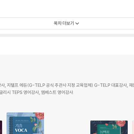
목차 더보기
 지텔프 에듀(G-TELP 공식 주관사 지정 교육업체) G-TELP 대표강사, 재능T
잉글리시 TEPS 영어강사, 엠베스트 영어강사.