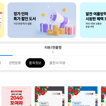
리뷰/한줄평
0
개
관련분류
품목정보
출판사 리뷰