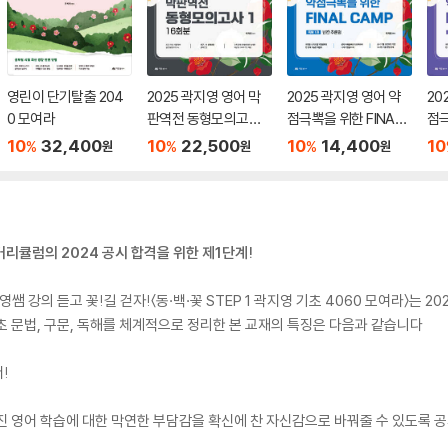
영린이 단기탈출 204
2025 곽지영 영어 막
2025 곽지영 영어 약
20
0 모여라
판역전 동형모의고사 1
점극뽁을 위한 FINAL
점극
16회분
CAMP 독해 1 빈칸 추
CA
10
32,400
10
22,500
10
14,400
10
%
%
%
원
원
원
론형
커리큘럼의 2024 공시 합격을 위한 제1단계!
 강의 듣고 꽃!길 걷자!〈동·백·꽃 STEP 1 곽지영 기초 4060 모여라〉는 2
초 문법, 구문, 독해를 체계적으로 정리한 본 교재의 특징은 다음과 같습니다
!
진 영어 학습에 대한 막연한 부담감을 확신에 찬 자신감으로 바꿔줄 수 있도록 