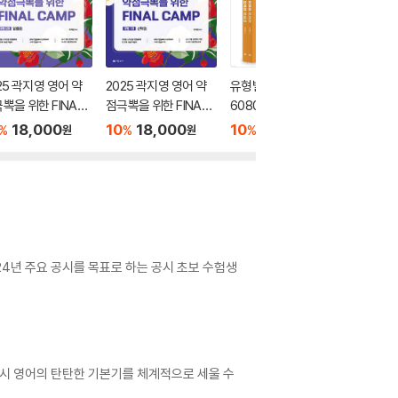
25 곽지영 영어 약
2025 곽지영 영어 약
유형별 최신 기출문제
공시 영어
뽁을 위한 FINAL
점극뽁을 위한 FINAL
6080 모여라! 문제편
0 모여라
MP 문법 2 밑줄형
CAMP 문법 1 선택형
+해설편 세트
18,000
10
18,000
10
34,200
10
1
%
%
%
%
원
원
원
024년 주요 공시를 목표로 하는 공시 초보 수험생
공시 영어의 탄탄한 기본기를 체계적으로 세울 수