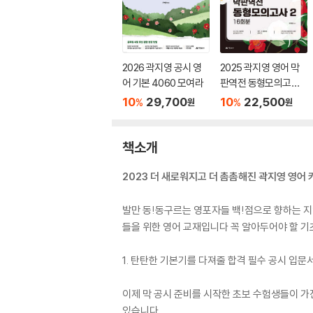
2026 곽지영 공시 영
2025 곽지영 영어 막
어 기본 4060 모여라
판역전 동형모의고사 2
16회분
10
29,700
10
22,500
%
%
원
원
책소개
2023 더 새로워지고 더 촘촘해진 곽지영 영어 
발만 동!동구르는 영포자들 백!점으로 향하는 지영쌤
들을 위한 영어 교재입니다 꼭 알아두어야 할 기
1. 탄탄한 기본기를 다져줄 합격 필수 공시 입문서
이제 막 공시 준비를 시작한 초보 수험생들이 가
있습니다.