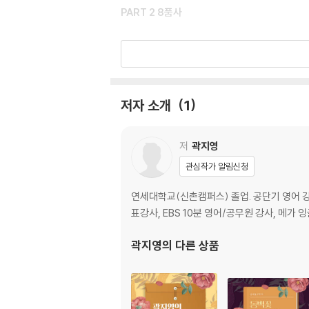
PART 2 8품사
UNIT 3 명사, 관사, 대명사
UNIT 4 형용사, 부사
UNIT 5 비교구문
UNIT 6 전치사
저자 소개
1
UNIT 7 접속사
PART 3 동사
저
곽지영
관심작가 알림신청
UNIT 8 시제
UNIT 9 태
연세대학교(신촌캠퍼스) 졸업. 공단기 영어 강사,
UNIT 10 주어 - 동사 수일치
표강사, EBS 10분 영어/공무원 강사, 메가 
UNIT 11 가정법
UNIT 12 조동사
곽지영
의 다른 상품
PART 4 구