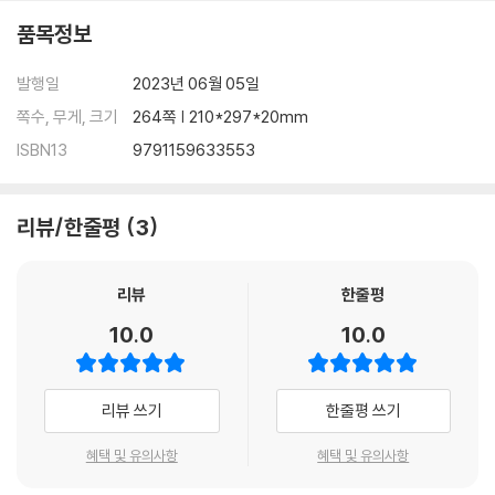
품목정보
발행일
2023년 06월 05일
쪽수, 무게, 크기
264쪽 | 210*297*20mm
ISBN13
9791159633553
리뷰/한줄평
3
리뷰
한줄평
10.0
10.0
리뷰 쓰기
한줄평 쓰기
혜택 및 유의사항
혜택 및 유의사항