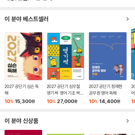
이 분야 베스트셀러
2027 공단기 심슨 독
2027 공단기 심우철
2027 공단기 정재현
2
해
영기싹: 영어 기초 싹쓸
공무원 영어 독해
어
이
10
15,300
10
27,000
10
14,400
1
%
%
%
원
원
원
이 분야 신상품