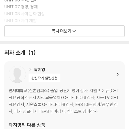
UNIT 07 경영, 경제
UNIT 08 사회 문화 현상
UNIT 09 자기 계발
UNIT 10 정부조직과 공무원
목차 더보기
책속의 책 정답과 해설
저자 소개
1
저
곽지영
관심작가 알림신청
연세대학교(신촌캠퍼스) 졸업. 공단기 영어 강사, 지텔프 에듀(G-T
ELP 공식 주관사 지정 교육업체) G-TELP 대표강사, 재능TV G-T
ELP 강사, 시원스쿨 G-TELP 대표강사, EBS 10분 영어/공무원 강
사, 메가 잉글리시 TEPS 영어강사, 엠베스트 영어강사.
곽지영
의 다른 상품