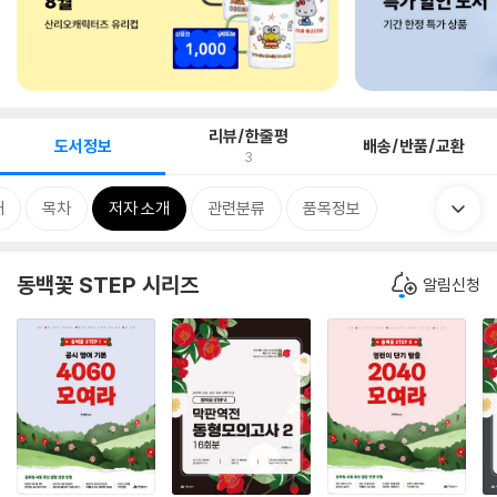
리뷰/한줄평
도서정보
배송/반품/교환
3
개
목차
저자 소개
관련분류
품목정보
동백꽃 STEP 시리즈
알림신청