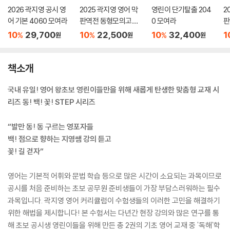
2026 곽지영 공시 영
2025 곽지영 영어 막
영린이 단기탈출 204
2
어 기본 4060 모여라
판역전 동형모의고사 2
0 모여라
판
16회분
1
10
29,700
10
22,500
10
32,400
1
%
%
%
원
원
원
책소개
국내 유일! 영어 왕초보 영린이들만을 위해 새롭게 탄생한 맞춤형 교재 시
리즈 동! 백! 꽃! STEP 시리즈
“발만 동! 동 구르는 영포자들
백! 점으로 향하는 지영쌤 강의 듣고
꽃! 길 걷자“
영어는 기본적 어휘와 문법 학습 등으로 많은 시간이 소요되는 과목이므로
공시를 처음 준비하는 초보 공무원 준비생들이 가장 부담스러워하는 필수
과목입니다. 곽지영 영어 커리큘럼이 수험생들의 이러한 고민을 해결하기
위한 해법을 제시합니다! 본 수험서는 다년간 현장 강의와 많은 연구를 통
해 초보 공시생 영린이들을 위해 만든 총 2권의 기초 영어 교재 중 '독해'학