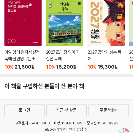
이얼 영어 유지성 실전
2027 조태정 영어 기
2027 공단기 심슨 독
2
독해 올인원 구문+독
심론 독해
해
진
해
해
10
21,600
10
16,200
10
15,300
1
%
%
%
원
원
원
이 책을 구입하신 분들이 산 분야 책
로그인
최근 본 상품
주문/배송
고객센터 1544-3800
티켓 1544-6399
중고샵 1566-4295
eBook 1:1문의/채팅상담