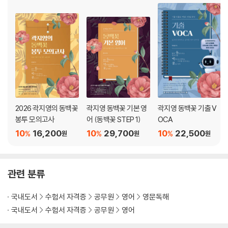
2026 곽지영의 동백꽃
곽지영 동백꽃 기본 영
곽지영 동백꽃 기출 V
봉투 모의고사
어 (동백꽃 STEP 1)
OCA
10
16,200
10
29,700
10
22,500
%
%
%
원
원
원
관련 분류
국내도서
수험서 자격증
공무원
영어
영문독해
국내도서
수험서 자격증
공무원
영어