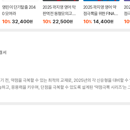
영린이 단기탈출 204
2025 곽지영 영어 막
2025 곽지영 영어 약
20
0 모여라
판역전 동형모의고사 1
점극뽁을 위한 FINAL
점극
16회분
CAMP 독해 1 빈칸 추
CA
10
32,400
10
22,500
10
14,400
10
%
%
%
원
원
원
론형
해결서
 전, 약점을 극복할 수 있는 최적의 교재로, 2025년의 각 신유형을 대비할 수
학습하고, 응용력을 키우며, 단점을 극복할 수 있도록 설계된 ‘약점극뽁 시리즈’