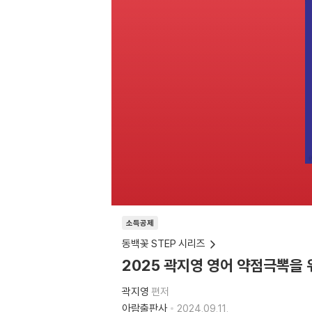
소득공제
동백꽃 STEP 시리즈
2025 곽지영 영어 약점극뽁을 위
곽지영
편저
아람출판사
2024.09.11.