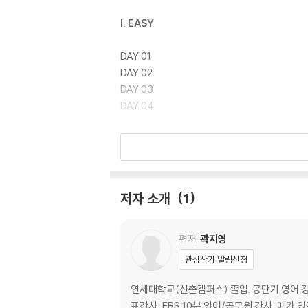
I. EASY
DAY 01
DAY 02
DAY 03
DAY 04
II. Medium
DAY 01
DAY 02
저자 소개
1
DAY 03
DAY 04
편저
곽지영
III. Hard
관심작가 알림신청
DAY 01
연세대학교(신촌캠퍼스) 졸업. 공단기 영어 강사,
DAY 02
표강사, EBS 10분 영어/공무원 강사, 메가 