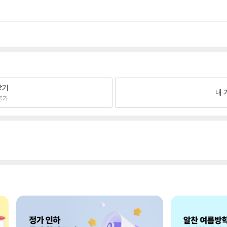
팔기
내 
불가