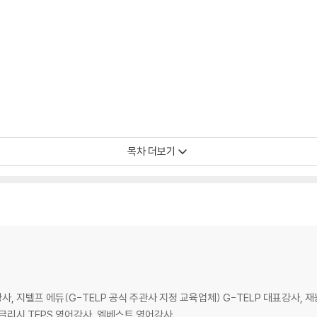
목차 더보기
 지텔프 에듀(G-TELP 공식 주관사 지정 교육업체) G-TELP 대표강사, 재능T
잉글리시 TEPS 영어강사, 엠베스트 영어강사.