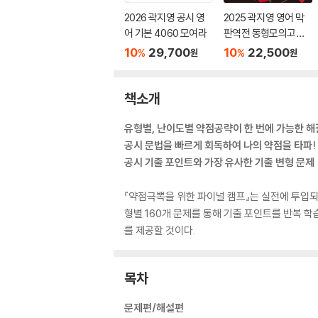
2026 곽지영 공시 영
2025 곽지영 영어 막
어 기본 4060 모여라
판역전 동형모의고사 2
16회분
10
29,700
10
22,500
%
%
원
원
책소개
유형별, 난이도별 약점공략이 한 번에 가능한 
공시 문법을 빠르게 회독하여 나의 약점을 타파!
공시 기출 포인트와 가장 유사한 기출 변형 문제
『약점극뽁을 위한 파이널 캠프』는 실전에 투입되기
형별 160개 문제를 통해 기출 포인트를 반복 
를 제공할 것이다.
목차
문제편/해설편