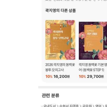
DAY 03
DAY 04
곽지영
의 다른 상품
IV. Mixed
DAY 01
DAY 02
DAY 03
DAY 04
2026 곽지영의 동백꽃
곽지영 동백꽃 기본 
봉투 모의고사
어 (동백꽃 STEP 1)
10
16,200
10
29,700
%
%
원
원
관련 분류
국내도서
수험서 자격증
공무원
영어