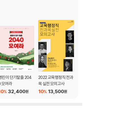
영린이 단기탈출 204
2022 교육행정직 전과
2021 곽지영 영어 어려
0 모여라
목 실전 모의고사
운 봉투 모의고사
10
32,400
10
13,500
10
13,500
%
%
%
원
원
원