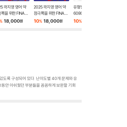
25 곽지영 영어 약
2025 곽지영 영어 약
유형별 최신 기출문제
공시 영어
뽁을 위한 FINAL
점극뽁을 위한 FINAL
6080 모여라! 문제편
0 모여라
MP 문법 2 밑줄형
CAMP 문법 1 선택형
+해설편 세트
18,000
10
18,000
10
34,200
10
1
%
%
%
%
원
원
원
 있도록 구성되어 있다. 난이도별 40개 문제와 유
는 그동안 아쉬웠던 부분들을 꼼꼼하게 보완할 기회