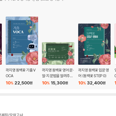
영
곽지영 동백꽃 기출 V
곽지영 동백꽃 영어 문·
곽지영 동백꽃 입문 영
OCA
알·지 문법을 알려주는
어 (동백꽃 STEP 0)
지도
10
22,500
10
15,300
10
32,400
%
%
%
원
원
원
문제집/모의고사