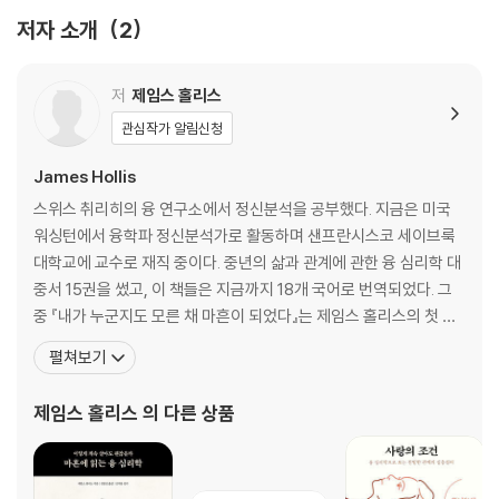
3. 온전한 인간이고 싶다
저자 소개
2
이제, 내면을 바라볼 시간
페르소나와 그림자의 대화
결혼생활에 위기가 오다
저
제임스 홀리스
중년의 바람기는 왜 문제인가
관심작가 알림신청
부모 콤플렉스를 넘어서
일, 직업인가 소명인가
James Hollis
열등 기능의 재발견
스위스 취리히의 융 연구소에서 정신분석을 공부했다. 지금은 미국
그림자를 끌어안다
워싱턴에서 융학파 정신분석가로 활동하며 샌프란시스코 세이브룩
4. 문학으로 비춰보다
대학교에 교수로 재직 중이다. 중년의 삶과 관계에 관한 융 심리학 대
《파우스트》 《보바리 부인》 《지하생활자의 수기》
중서 15권을 썼고, 이 책들은 지금까지 18개 국어로 번역되었다. 그
5. 진정한 치유는 자기 자신이 되는 것이다
중 『내가 누군지도 모른 채 마흔이 되었다』는 제임스 홀리스의 첫 책
개성화, 융이 말하는 우리 시대의 신화
이다. 홀리스는 마흔에 겪는 위기를 ‘중간항로’라 표현하며 이 시기를
펼쳐보기
6. 홀로 서다
현명하게 보내기 위한 심리학적 가이드를 제시한다. 제임스 홀리스는
누구도 나를 대신해서 내 삶을 책임져줄 수 없다
자타공인 최고의 융 권위자로 미국 유수의 대학에서 26년간 인문학
제임스 홀리스
의 다른 상품
외로움에서 고독으로
을 가르쳤으며 스위스 취리히의 ‘융 연구소’에서는 심
내 안의 잃어버린 아이를 만나다
삶을 사랑하는 열쇠, 열정
영혼의 늪에서 의미를 찾다