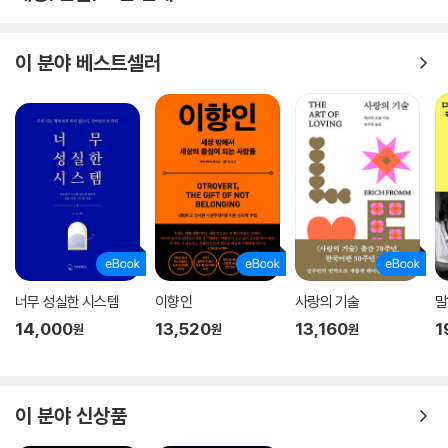
이 분야 베스트셀러
너무 성실한 시스템
이향인
사랑의 기술
말
14,000
13,520
13,160
1
원
원
원
이 분야 신상품