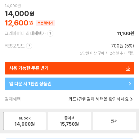
14,000
원
14,000
12,600
쿠폰혜택가
크레마머니 최대혜택가
11,100원
YES포인트
700원 (5%)
5만원 이상 구매 시 2천원 추가 적립
사용 가능한 쿠폰 받기
앱 다운 시 1천원 상품권
결제혜택
카드/간편결제 혜택을 확인하세요
eBook
종이책
원서
14,000
원
15,750
원