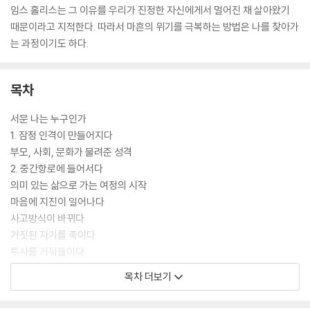
임스 홀리스는 그 이유를 우리가 진정한 자신에게서 멀어진 채 살아왔기
때문이라고 지적한다. 따라서 마흔의 위기를 극복하는 방법은 나를 찾아가
는 과정이기도 하다.
목차
서문 나는 누구인가
1. 잠정 인격이 만들어지다
부모, 사회, 문화가 물려준 성격
2. 중간항로에 들어서다
의미 있는 삶으로 가는 여정의 시작
마음에 지진이 일어나다
사고방식이 바뀌다
거짓된 자기를 죽이다
투사를 거둬들이다
끝없을 것 같았던 여름이 지나가다
목차 더보기
희망을 줄이다
우울, 불안, 신경증을 겪다