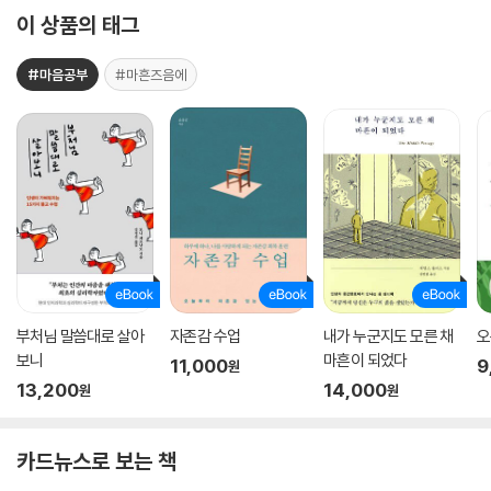
이 상품의 태그
#마음공부
#마흔즈음에
부처님 말씀대로 살아
자존감 수업
내가 누군지도 모른 채
오
보니
마흔이 되었다
11,000
9
원
13,200
14,000
원
원
카드뉴스로 보는 책