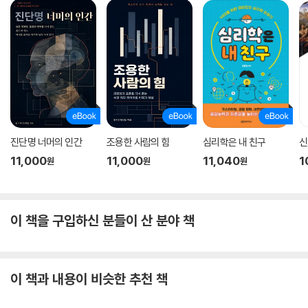
진단명 너머의 인간
조용한 사람의 힘
심리학은 내 친구
신
11,000
11,000
11,040
1
원
원
원
이 책을 구입하신 분들이 산 분야 책
이 책과 내용이 비슷한 추천 책