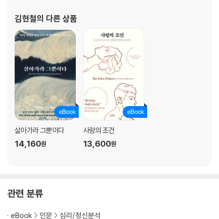
김현철
의 다른 상품
살아가라 그뿐이다
사랑의 조건
14,160
13,600
원
원
관련 분류
eBook
인문
심리/정신분석