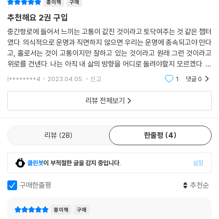
종이책
구매
추천해요 2권 구입
중간항로에 들어서 느끼는 고통이 값진 것이라고 토닥여주는 것 같은 챕터
였다. 의식적으로 운명과 직면하지 않으면 우리는 운명에 종속되고야 만다
고, 홀로서는 것이 고통이지만 잘하고 있는 것이라고 원래 그런 것이라고
위로를 건넨다. 나는 아직 내 삶의 방향을 어디로 돌려야할지 모르겠다. 의
식적으로 기로에 나를 세워봐야겠다. 그러하여 끊임없이 스스로를 공부하
l********4
2023.04.05.
신고
1
댓글
0
고 내가 누구고
리뷰 전체보기
리뷰
28
한줄평
4
클린봇
이 부적절한 글을 감지 중입니다.
설정
구매한줄평
추천순
종이책
구매