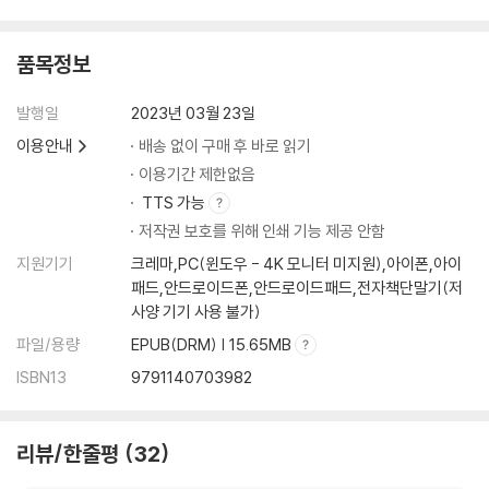
품목정보
발행일
2023년 03월 23일
이용안내
배송 없이 구매 후 바로 읽기
이용기간 제한없음
TTS 가능
저작권 보호를 위해 인쇄 기능 제공 안함
지원기기
크레마,PC(윈도우 - 4K 모니터 미지원),아이폰,아이
패드,안드로이드폰,안드로이드패드,전자책단말기(저
사양 기기 사용 불가)
파일/용량
EPUB(DRM) | 15.65MB
ISBN13
9791140703982
리뷰/한줄평
32