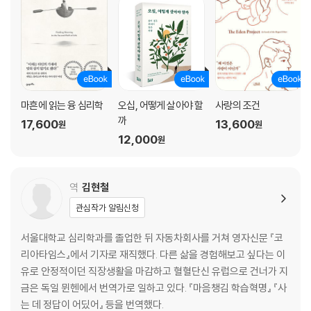
나와 나누는 대화
우리는 모두 언젠가 죽는다
빛나는 잠깐의 정지 상태
마흔에 읽는 융 심리학
오십, 어떻게 살아야 할
사랑의 조건
까
17,600
13,600
원
원
12,000
원
역
김현철
관심작가 알림신청
서울대학교 심리학과를 졸업한 뒤 자동차회사를 거쳐 영자신문 『코
리아타임스』에서 기자로 재직했다. 다른 삶을 경험해보고 싶다는 이
유로 안정적이던 직장생활을 마감하고 혈혈단신 유럽으로 건너가 지
금은 독일 뮌헨에서 번역가로 일하고 있다. 『마음챙김 학습혁명』 『사
는 데 정답이 어딨어』 등을 번역했다.