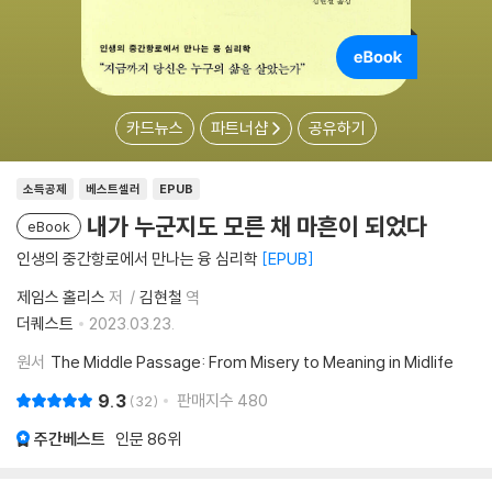
카드뉴스
파트너샵
공유하기
소득공제
베스트셀러
EPUB
내가 누군지도 모른 채 마흔이 되었다
eBook
인생의 중간항로에서 만나는 융 심리학
EPUB
제임스 홀리스
저
김현철
역
더퀘스트
2023.03.23.
원서
The Middle Passage: From Misery to Meaning in Midlife
9.3
판매지수
480
32
주간베스트
인문
86위