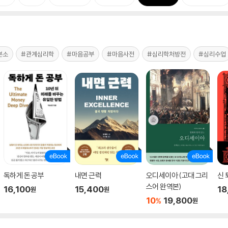
본소
#관계심리학
#마음공부
#마음사전
#심리학처방전
#심리수업
독하게 돈 공부
내면 근력
오디세이아 (고대 그리
신 
스어 완역본)
16,100
15,400
18
원
원
10
19,800
%
원