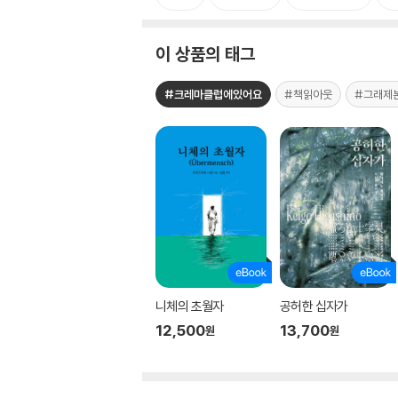
이 상품의 태그
#크레마클럽에있어요
#책읽아웃
#그래제
니체의 초월자
공허한 십자가
12,500
13,700
원
원