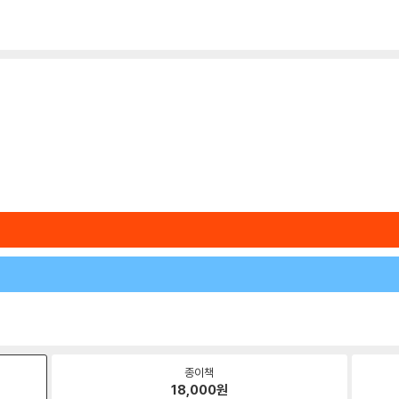
종이책
18,000
원