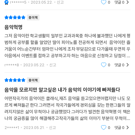
r******5
2023.05.22.
신고
0
댓글
0
를 두고 읽어보면 깜짝 놀랄 사건들을 풀어놓은 음악 역사
이야기에요.
종이책
음악혁명
그저 음악이란 학교생활의 일부인 교과과목중 하나에 불과했던 나에게 평
범하게 공부를 할줄 알았던 딸이 피아노를 전공하게 되면서 음악이란 즐
거움이 어느순간부터 엄마인 나에게 조차 부담감으로 다가올때 우연히 우
아음에서 이벤트를 접하고 공부하고자 하는 마음으로 신청하고 당첨이 되
어 책을 받았다
r*****8
2023.05.22.
신고
0
댓글
0
종이책
음악을 모르지만 알고싶은 내가 음악의 이야기에 빠져들다
어떤작곡가의 음악이든 클래식,재즈 음악을 듣고있으면어렵지만 나도 모
르게 빠져들곤 한다.그러면서 작곡가들에게 경외심을 갖는 한편그들의 알
려지지않은 삶이 무척이나 궁금했었다.그러다가 발견한 음악혁명.이 책은
나의 궁금증을 많이 해결해주고작곡가들의 삶의 이야기 부분이 무척이나
흥미로웠다.내가 제일 좋아하는 미술가 칸딘스키와 쇤베르크의 일화나,파
2*****1
2023.05.21.
신고
0
댓글
0
가니니,바흐,모차르트