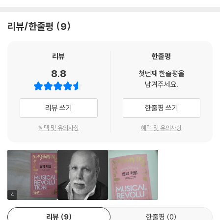
지〉, 실험적인 〈벡사시옹〉이나 〈인 씨〉 등 평소 쉽게 들을 수 없는 곡을 읽으
며 역사의 흐름을 따라갈 수 있다.
리뷰/한줄평
9
리뷰
한줄평
8.8
첫번째 한줄평을
남겨주세요.
리뷰 쓰기
한줄평 쓰기
혜택 및 유의사항
혜택 및 유의사항
4
리뷰
9
한줄평
0