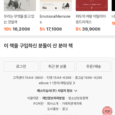
우리는 무엇을 듣고 있
Emotional Memorie
파두의 여왕 아말리아
너
는 것일까
s
호드리게스
1
10
16,200
5
17,100
5
39,900
%
%
%
원
원
원
이 책을 구입하신 분들이 산 분야 책
로그인
최근 본 상품
주문/배송
고객센터 1544-3800
티켓 1544-6399
중고샵 1566-4295
eBook 1:1문의/채팅상담
예스이십사(주) 사업자 정보
이용약관
개인정보처리방침
청소년보호정책
PC버전
회사소개
거래처관계자께
도서홍보
광고