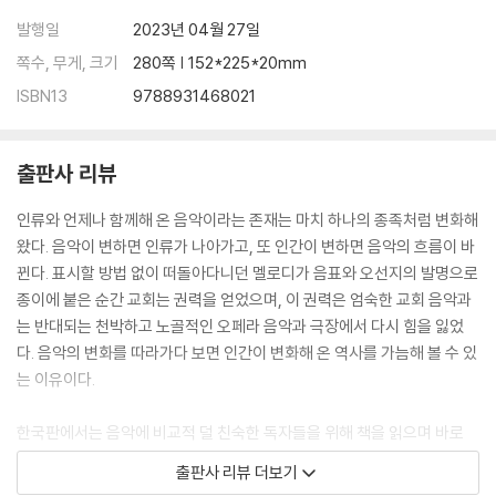
발행일
2023년 04월 27일
쪽수, 무게, 크기
280쪽 | 152*225*20mm
ISBN13
9788931468021
출판사 리뷰
인류와 언제나 함께해 온 음악이라는 존재는 마치 하나의 종족처럼 변화해
왔다. 음악이 변하면 인류가 나아가고, 또 인간이 변하면 음악의 흐름이 바
뀐다. 표시할 방법 없이 떠돌아다니던 멜로디가 음표와 오선지의 발명으로
종이에 붙은 순간 교회는 권력을 얻었으며, 이 권력은 엄숙한 교회 음악과
는 반대되는 천박하고 노골적인 오페라 음악과 극장에서 다시 힘을 잃었
다. 음악의 변화를 따라가다 보면 인간이 변화해 온 역사를 가늠해 볼 수 있
는 이유이다.
한국판에서는 음악에 비교적 덜 친숙한 독자들을 위해 책을 읽으며 바로
음악을 들을 수 있는 QR코드를 추가했다. 영화로도 만들어진 파가니니나
출판사 리뷰 더보기
파리넬리의 유명한 곡은 물론이고, 재즈 예술가 찰리 파커의 〈오니톨로