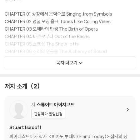
CHAPTER 01 상징에서 음악으로 Singing from Symbols
CHAPTER 02 덩굴 모양 음표 Tones Like Coiling Vines
CHAPTER 03 오페라의 탄생 The Birth of Opera
CHAPTER 04 바흐로부터 Out of the Bachs
CHAPTER 05 쇼맨십 The Show-offs
CHAPTER 06 소리의 연금술 The Alchemy of Sound
CHAPTER 07 재즈, 파리로 향하다 Jaszz Goes to Paris
목차 더보기
CHAPTER 08 위대한 침묵 A Great Noise
CHAPTER 09 불협화음의 해방 Emancipating the Dissonance
CHAPTER 10 비밥 Bebop
저자 소개
2
CHAPTER 1 1 마일스 어헤드 Miles Ahead
CHAPTER 12 가공 음악 Process Music
CHAPTER 13 성에 대한 질문 A Question of Sex
저
스튜어트 아이자코프
CHAPTER 14 연꽃을 든 모차르트 Mozart Among the Lotus Blosso
관심작가 알림신청
ms
Stuart Isacoff
마치는 말
피아니스트이자 작가. <피아노 투데이(Piano Today)> 잡지의 창