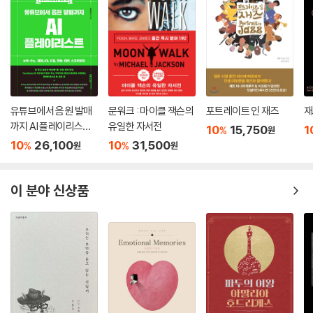
유튜브에서 음원 발매
문워크 : 마이클 잭슨의
포트레이트 인 재즈
재즈
까지 AI 플레이리스트
유일한 자서전
10
15,750
1
%
원
with 수노, 제미나이,
10
26,100
10
31,500
%
%
원
원
리퍼, 캔바, 캡컷, 스포
티파이
이 분야 신상품