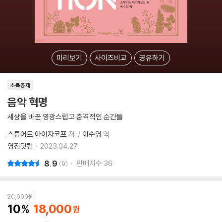
미리보기
사이즈비교
공유하기
소득공제
음악 혁명
세상을 바꾼 영광스럽고 충격적인 순간들
스튜어트 아이자코프
저
이수영
역
영진닷컴
2023.04.27.
8.9
판매지수
36
9
20,000
원
10
18,000