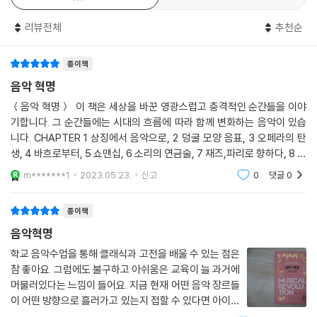
리뷰전체
추천순
종이책
음악 혁명
＜음악 혁명＞ 이 책은 세상을 바꾼 영광스럽고 충격적인 순간들을 이야
기합니다. 그 순간들에는 시대의 흐름에 따라 함께 변화하는 음악이 있습
니다. CHAPTER 1 상징에서 음악으로, 2 덩굴 모양 음표, 3 오페라의 탄
생, 4 바흐로부터, 5 쇼맨십, 6 소리의 연금술, 7 재즈,파리로 향하다, 8 위
대한 침묵, 9 불협화음의 해방, 10 비밥, 11 마일스 어헤드, 12 가공 음악, 1
m*******1
2023.05.23.
신고
0
댓글
0
3 성에 대한
종이책
음악혁명
학교 음악수업을 통해 클래식과 고전을 배울 수 있는 점은
참 좋아요. 그럼에도 불구하고 아쉬움은 교육이 늘 과거에
머물러있다는 느낌이 들어요. 지금 현재 어떤 음악 장르들
이 어떤 방향으로 흘러가고 있는지 접할 수 있다면 아이들
도 더 흥미로워하지 않을까요. ＜음악혁명＞은 그런 의미