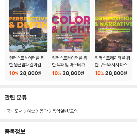
일러스트레이터를 위
일러스트레이터를 위
일러스트레이터를 위
한 원근법과 깊이감 마
한 색과 빛 마스터 가이
한 구도와 서사 마스터
스터 가이드북 : PERS
드북 : COLOR & LIGH
가이드북 : COMPOSI
10
28,800
10
28,800
10
28,800
%
%
%
원
원
원
PECTIVE & DEPTH
T
TION & NARRATIVE
관련 분류
국내도서
예술
음악
음악일반/교양
품목정보