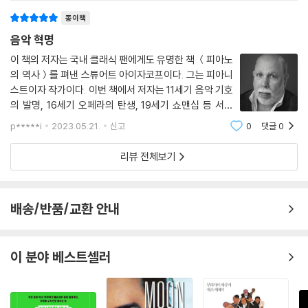
종이책
음악 혁명
이 책의 저자는 국내 클래식 팬에게도 유명한 책 ＜피아노
의 역사＞를 펴낸 스튜어트 아이자코프이다. 그는 피아니
스트이자 작가이다. 이번 책에서 저자는 11세기 음악 기호
의 발명, 16세기 오페라의 탄생, 19세기 쇼맨십 등 서구
음악의 역사 속에서 일어난 급진적인 변화의 순간을 다룬
p*****i
2023.05.21.
신고
0
댓글
0
다. 각각의 순간들은 음악을 새로운 방향을 이끌거나 일부
는 나중에서야 겨우 알아차릴 정도로
리뷰 전체보기
배송/반품/교환 안내
이 분야 베스트셀러