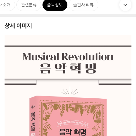
자 소개
관련분류
품목정보
출판사 리뷰
상세 이미지