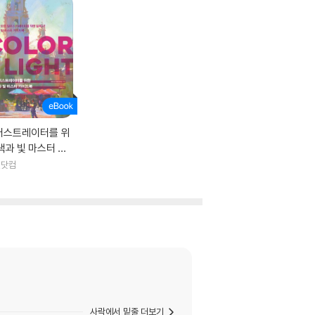
러스트레이터를 위
색과 빛 마스터 가
북 : COLOR & LI
진닷컴
T
사락에서 밑줄 더보기