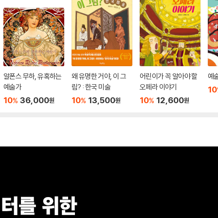
알폰스 무하, 유혹하는
왜 유명한 거야, 이 그
어린이가 꼭 알아야 할
예술
예술가
림? : 한국 미술
오페라 이야기
10
10
36,000
10
13,500
10
12,600
%
%
%
원
원
원