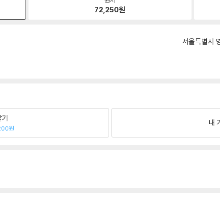
72,250
원
서울특별시 영
팔기
내 
200원