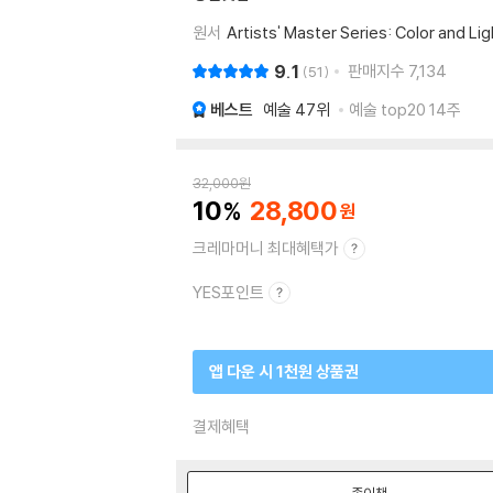
원서
Artists' Master Series: Color and Lig
9.1
판매지수
7,134
51
베스트
예술
47위
예술 top20 14주
32,000
원
10
28,800
크레마머니 최대혜택가
YES포인트
앱 다운 시 1천원 상품권
결제혜택
종이책