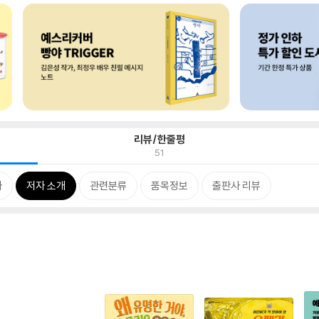
리뷰/한줄평
51
차
저자 소개
관련분류
품목정보
출판사 리뷰