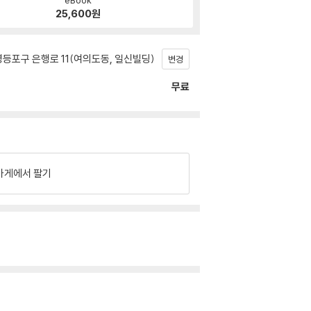
25,600
원
등포구 은행로 11(여의도동, 일신빌딩)
변경
무료
가게에서 팔기