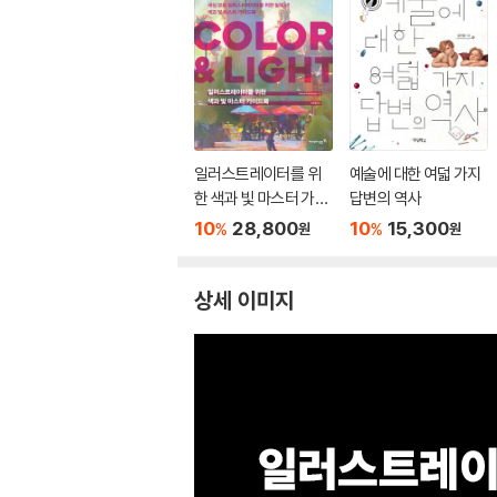
일러스트레이터를 위
예술에 대한 여덟 가지
한 색과 빛 마스터 가이
답변의 역사
드북 : COLOR & LIGH
10
28,800
10
15,300
%
%
원
원
T
상세 이미지