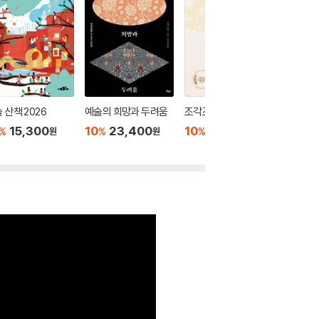
 산책 2026
예술의 희망과 두려움
조각조각 미학 일기
미피와 
15,300
10
23,400
10
21,600
10
1
%
%
%
%
원
원
원